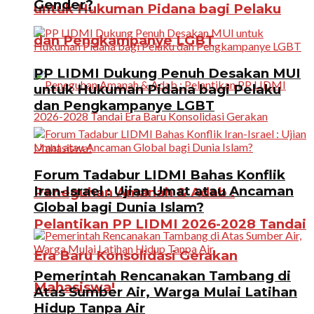
Gender?
untuk Hukuman Pidana bagi Pelaku
dan Pengkampanye LGBT
PP LIDMI Dukung Penuh Desakan MUI
untuk Hukuman Pidana bagi Pelaku
dan Pengkampanye LGBT
Forum Tadabur LIDMI Bahas Konflik
Iran-Israel : Ujian Umat atau Ancaman
Peneguhan Amanah & Adab :
Global bagi Dunia Islam?
Pelantikan PP LIDMI 2026-2028 Tandai
Era Baru Konsolidasi Gerakan
Pemerintah Rencanakan Tambang di
Mahasiswa!
Atas Sumber Air, Warga Mulai Latihan
Hidup Tanpa Air