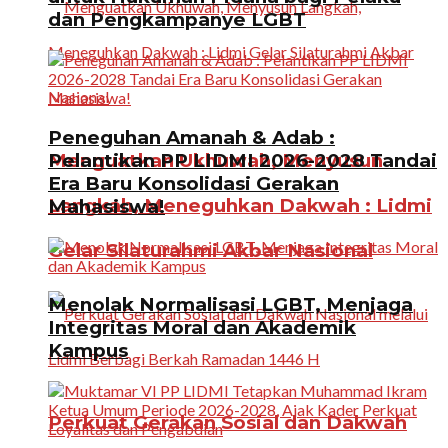
dan Pengkampanye LGBT
Peneguhan Amanah & Adab :
Menguatkan Ukhuwah, Menyusun
Pelantikan PP LIDMI 2026-2028 Tandai
Era Baru Konsolidasi Gerakan
Langkah, Meneguhkan Dakwah : Lidmi
Mahasiswa!
Gelar Silaturahmi Akbar Nasional
Menolak Normalisasi LGBT, Menjaga
Integritas Moral dan Akademik
Kampus
Perkuat Gerakan Sosial dan Dakwah