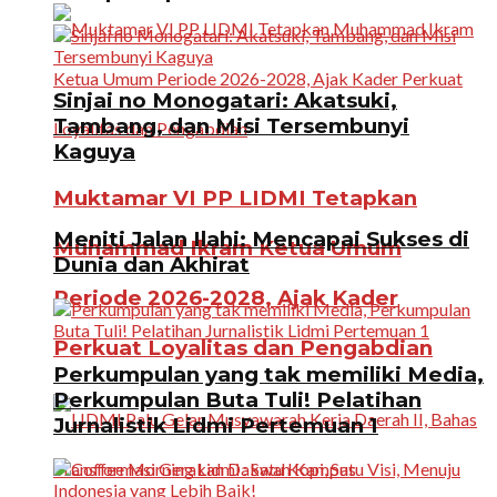
Sinjai no Monogatari: Akatsuki,
Tambang, dan Misi Tersembunyi
Kaguya
Muktamar VI PP LIDMI Tetapkan
Meniti Jalan Ilahi: Mencapai Sukses di
Muhammad Ikram Ketua Umum
Dunia dan Akhirat
Periode 2026-2028, Ajak Kader
Perkuat Loyalitas dan Pengabdian
Perkumpulan yang tak memiliki Media,
Perkumpulan Buta Tuli! Pelatihan
Jurnalistik Lidmi Pertemuan 1