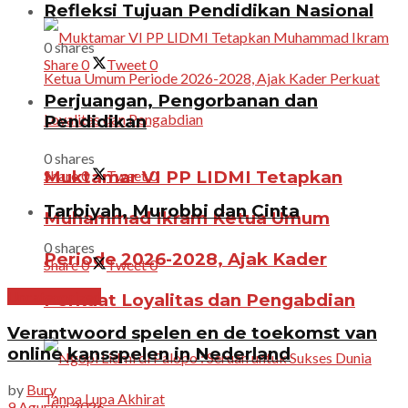
Refleksi Tujuan Pendidikan Nasional
0 shares
Share
0
Tweet
0
Perjuangan, Pengorbanan dan
Pendidikan
0 shares
Share
0
Tweet
0
Muktamar VI PP LIDMI Tetapkan
Tarbiyah, Murobbi dan Cinta
Muhammad Ikram Ketua Umum
0 shares
Periode 2026-2028, Ajak Kader
Share
0
Tweet
0
Uncategorized
Perkuat Loyalitas dan Pengabdian
Verantwoord spelen en de toekomst van
online kansspelen in Nederland
by
Bury
9 Agustus 2026