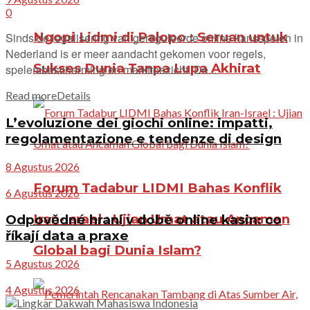
0
Ngopi Lidmi di Palopo : Seruan untuk
Sinds de legalisering van gereguleerde online kansspelen in
Nederland is er meer aandacht gekomen voor regels,
Sukses Dunia Tanpa Lupa Akhirat
spelersbescherming en markttoezicht. De...
Read more
Details
L’evoluzione dei giochi online: impatti,
regolamentazione e tendenze di design
8 Agustus 2026
Forum Tadabur LIDMI Bahas Konflik
6 Agustus 2026
Iran-Israel : Ujian Umat atau Ancaman
Odpovědné hraní v době online kasin: co
říkají data a praxe
Global bagi Dunia Islam?
5 Agustus 2026
4 Agustus 2026