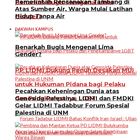
Pemerintah Rencanakan Tambang di
Benarkah Bugis Mengenal Lima
Atas Sumber Air, Warga Mulai Latihan
Hidup Tanpa Air
Gender?
DAKWAH KAMPUS
Benarkah Bugis Mengenal Lima
Gender?
PP LIDMI Dukung Penuh Desakan MUI
untuk Hukuman Pidana bagi Pelaku
Pecahkan Keheningan Dunia atas
Genosida Palestina, LIDMI dan FMDKI
dan Pengkampanye LGBT
Gelar LIDMI Tadabbur Forum Spesial
Palestina di UNM