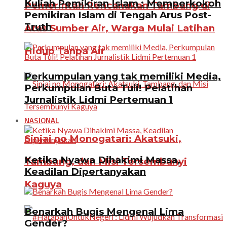
Kuliah Pemikiran Islam : Memperkokoh
Pemerintah Rencanakan Tambang di
Pemikiran Islam di Tengah Arus Post-
Truth
Atas Sumber Air, Warga Mulai Latihan
Hidup Tanpa Air
Perkumpulan yang tak memiliki Media,
Perkumpulan Buta Tuli! Pelatihan
Jurnalistik Lidmi Pertemuan 1
NASIONAL
Sinjai no Monogatari: Akatsuki,
Ketika Nyawa Dihakimi Massa,
Tambang, dan Misi Tersembunyi
Keadilan Dipertanyakan
Kaguya
Benarkah Bugis Mengenal Lima
Gender?