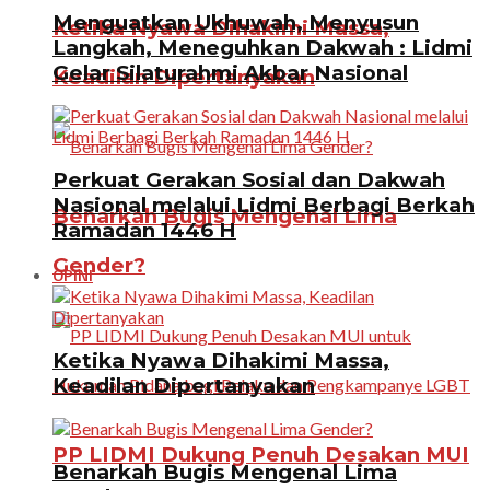
Menguatkan Ukhuwah, Menyusun
Ketika Nyawa Dihakimi Massa,
Langkah, Meneguhkan Dakwah : Lidmi
Gelar Silaturahmi Akbar Nasional
Keadilan Dipertanyakan
Perkuat Gerakan Sosial dan Dakwah
Nasional melalui Lidmi Berbagi Berkah
Benarkah Bugis Mengenal Lima
Ramadan 1446 H
Gender?
OPINI
Ketika Nyawa Dihakimi Massa,
Keadilan Dipertanyakan
PP LIDMI Dukung Penuh Desakan MUI
Benarkah Bugis Mengenal Lima