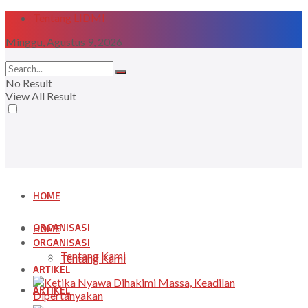
Tentang LIDMI
Minggu, Agustus 9, 2026
No Result
View All Result
HOME
ORGANISASI
HOME
ORGANISASI
Tentang Kami
Tentang Kami
ARTIKEL
ARTIKEL