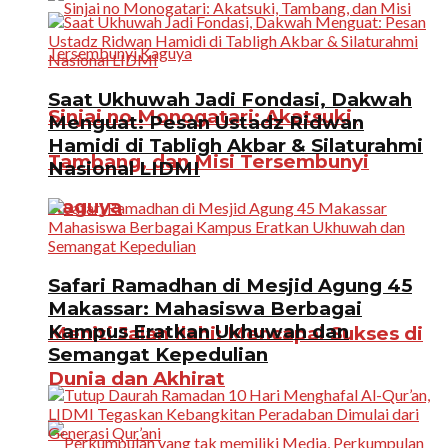
Saat Ukhuwah Jadi Fondasi, Dakwah
Sinjai no Monogatari: Akatsuki,
Menguat: Pesan Ustadz Ridwan
Hamidi di Tabligh Akbar & Silaturahmi
Tambang, dan Misi Tersembunyi
Nasional LIDMI
Kaguya
Safari Ramadhan di Mesjid Agung 45
Makassar: Mahasiswa Berbagai
Kampus Eratkan Ukhuwah dan
Meniti Jalan Ilahi: Mencapai Sukses di
Semangat Kepedulian
Dunia dan Akhirat