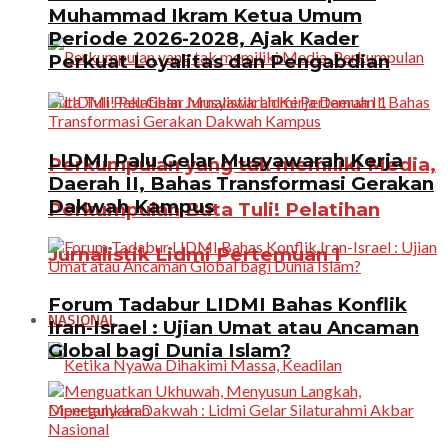
Muhammad Ikram Ketua Umum
Periode 2026-2028, Ajak Kader
Perkuat Loyalitas dan Pengabdian
LIDMI Palu Gelar Musyawarah Kerja
Perkumpulan yang tak memiliki Media,
Daerah II, Bahas Transformasi Gerakan
Dakwah Kampus
Perkumpulan Buta Tuli! Pelatihan
Jurnalistik Lidmi Pertemuan 1
Forum Tadabur LIDMI Bahas Konflik
NASIONAL
Iran-Israel : Ujian Umat atau Ancaman
Global bagi Dunia Islam?