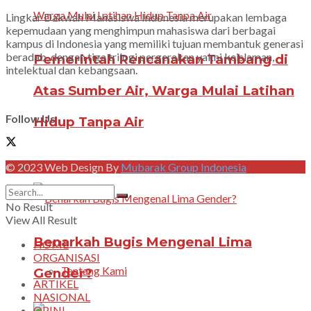
Lingkar Dakwah Mahasiswa Indonesia merupakan lembaga
kepemudaan yang menghimpun mahasiswa dari berbagai
kampus di Indonesia yang memiliki tujuan membantuk generasi
beradab, dengan tiga trilogi pergerakan yakni keislaman,
Pemerintah Rencanakan Tambang di
intelektual dan kebangsaan.
Atas Sumber Air, Warga Mulai Latihan
Follow Us
Hidup Tanpa Air
DAKWAH KAMPUS
© 2023 Web Design By
Mubarak Group Indonesia
No Result
View All Result
Benarkah Bugis Mengenal Lima
HOME
ORGANISASI
Tentang Kami
Gender?
ARTIKEL
NASIONAL
OPINI