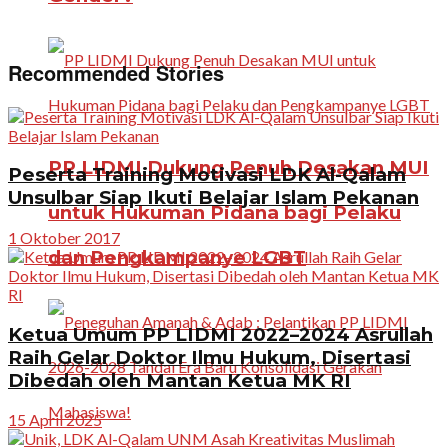
Recommended Stories
PP LIDMI Dukung Penuh Desakan MUI
Peserta Training Motivasi LDK Al-Qalam
Unsulbar Siap Ikuti Belajar Islam Pekanan
untuk Hukuman Pidana bagi Pelaku
1 Oktober 2017
dan Pengkampanye LGBT
Ketua Umum PP LIDMI 2022–2024 Asrullah
Raih Gelar Doktor Ilmu Hukum, Disertasi
Dibedah oleh Mantan Ketua MK RI
15 April 2025