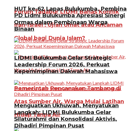
HUT ke-62 Lapas Bulukumba, Pembina
Forum Tadabur LIDMI Bahas Konflik
PD Lidmi Bulukumba Apresiasi Sinergi
Ormas dalam Pembinaan Warga
Iran-Israel : Ujian Umat atau Ancaman
Binaan
Global bagi Dunia Islam?
LIDMI Bulukumba Gelar Strategic
Leadership Forum 2026, Perkuat
Kepemimpinan Dakwah Mahasiswa
Pemerintah Rencanakan Tambang di
Atas Sumber Air, Warga Mulai Latihan
Menguatkan Ukhuwah, Menyatukan
Langkah: LIDMI Bulukumba Gelar
Hidup Tanpa Air
Silaturahmi dan Konsolidasi Aktivis,
Dihadiri Pimpinan Pusat