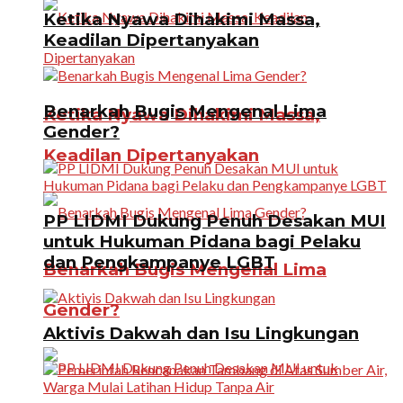
Ketika Nyawa Dihakimi Massa,
Keadilan Dipertanyakan
Benarkah Bugis Mengenal Lima
Ketika Nyawa Dihakimi Massa,
Gender?
Keadilan Dipertanyakan
PP LIDMI Dukung Penuh Desakan MUI
untuk Hukuman Pidana bagi Pelaku
dan Pengkampanye LGBT
Benarkah Bugis Mengenal Lima
Gender?
Aktivis Dakwah dan Isu Lingkungan