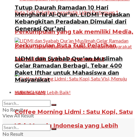
Tutup Daurah Ramadan 10 Hari
Menghafal Al-Qur’an, LIDMI Tegaskan
Kebangkitan Peradaban Dimulai dari
Generasi Qur’ani
Perkumpulan yang tak memiliki Media,
Perkumpulan Buta Tuli! Pelatihan
LIDMI dan Syabab Qur’an Muslimah
Jurnalistik Lidmi Pertemuan 1
Gelar Ramadan Berbagi, Tebar 400
Paket Ifthar untuk Mahasiswa dan
Masyarakat
HUBUNGI KAMI
No Result
Coffee Morning Lidmi : Satu Kopi, Satu
View All Result
Visi, Menuju Indonesia yang Lebih
No Result