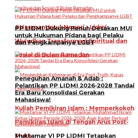
#HarapanUntukNegeri : Lidmi
PP LIDMI Dukung Penuh Desakan MUI
untuk Hukuman Pidana bagi Pelaku
Wujudkan Transformasi Spiritual dan
dan Pengkampanye LGBT
Sosial di Bulan Ramadan
Peneguhan Amanah & Adab :
Pelantikan PP LIDMI 2026-2028 Tandai
Era Baru Konsolidasi Gerakan
Mahasiswa!
Kuliah Pemikiran Islam : Memperkokoh
Pemikiran Islam di Tengah Arus Post-
Truth
Muktamar VI PP LIDMI Tetapkan