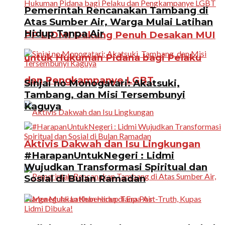
Pemerintah Rencanakan Tambang di
Atas Sumber Air, Warga Mulai Latihan
Hidup Tanpa Air
PP LIDMI Dukung Penuh Desakan MUI
untuk Hukuman Pidana bagi Pelaku
dan Pengkampanye LGBT
Sinjai no Monogatari: Akatsuki,
Tambang, dan Misi Tersembunyi
Kaguya
Aktivis Dakwah dan Isu Lingkungan
#HarapanUntukNegeri : Lidmi
Wujudkan Transformasi Spiritual dan
Sosial di Bulan Ramadan