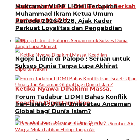
Nasional melalui Lidmi Berbagi Berkah
Muktamar VI PP LIDMI Tetapkan
Muhammad Ikram Ketua Umum
Ramadan 1446 H
Periode 2026-2028, Ajak Kader
Perkuat Loyalitas dan Pengabdian
OPINI
Ngopi Lidmi di Palopo : Seruan untuk
Sukses Dunia Tanpa Lupa Akhirat
Ketika Nyawa Dihakimi Massa,
Forum Tadabur LIDMI Bahas Konflik
Keadilan Dipertanyakan
Iran-Israel : Ujian Umat atau Ancaman
Global bagi Dunia Islam?