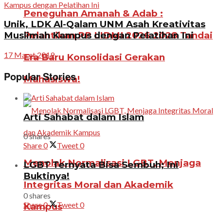
Peneguhan Amanah & Adab :
Unik, LDK Al-Qalam UNM Asah Kreativitas
Pelantikan PP LIDMI 2026-2028 Tandai
Muslimah Kampus dengan Pelatihan Ini
17 Maret 2019
Era Baru Konsolidasi Gerakan
Popular Stories
Mahasiswa!
Arti Sahabat dalam Islam
0 shares
Share
0
Tweet
0
Menolak Normalisasi LGBT, Menjaga
LGBT Ternyata Bisa Sembuh; Ini
Buktinya!
Integritas Moral dan Akademik
0 shares
Share
0
Tweet
0
Kampus