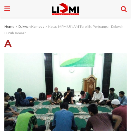
Home
Dakwah Kampus
Ketua MPM UINAM Terpilih: Perjuangan Dakwah
Butuh Jamaah
A