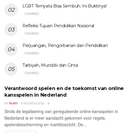
LGBT Ternyata Bisa Sembuh; Ini Buktinya!
0 SHARES
Refleksi Tujuan Pendidikan Nasional
0 SHARES
Perjuangan, Pengorbanan dan Pendidikan
0 SHARES
Tarbiyah, Murobbi dan Cinta
0 SHARES
Verantwoord spelen en de toekomst van online
UNCATEGORIZED
kansspelen in Nederland
BY
BURY
9 AGUSTUS 2026
0
Sinds de legalisering van gereguleerde online kansspelen in
Nederland is er meer aandacht gekomen voor regels,
spelersbescherming en markttoezicht. De...