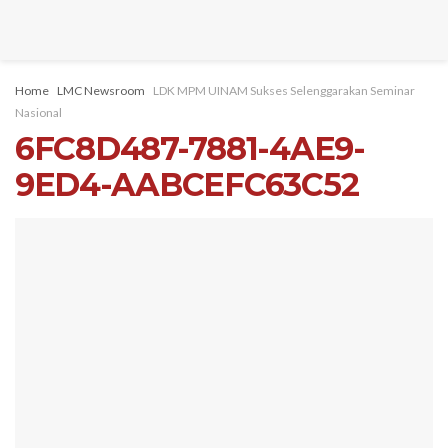
Home
LMC Newsroom
LDK MPM UINAM Sukses Selenggarakan Seminar
Nasional
6FC8D487-7881-4AE9-
9ED4-AABCEFC63C52