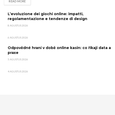
READ MORE
DETAILS
L’evoluzione dei giochi online: impatti,
regolamentazione e tendenze di design
8 AGUSTUS 2026
6 AGUSTUS 2026
Odpovědné hraní v době online kasin: co říkají data a
praxe
5 AGUSTUS 2026
4 AGUSTUS 2026