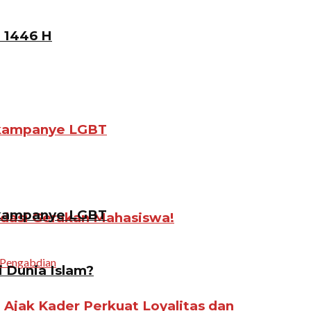
 1446 H
gkampanye LGBT
gkampanye LGBT
idasi Gerakan Mahasiswa!
i Dunia Islam?
jak Kader Perkuat Loyalitas dan