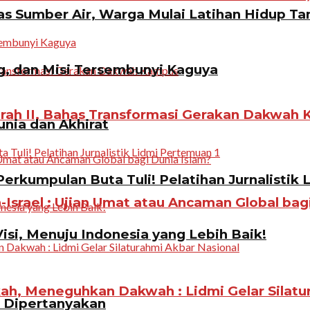
 Sumber Air, Warga Mulai Latihan Hidup Tan
g, dan Misi Tersembunyi Kaguya
rah II, Bahas Transformasi Gerakan Dakwah
unia dan Akhirat
erkumpulan Buta Tuli! Pelatihan Jurnalistik 
Israel : Ujian Umat atau Ancaman Global bag
Visi, Menuju Indonesia yang Lebih Baik!
, Meneguhkan Dakwah : Lidmi Gelar Silatur
n Dipertanyakan