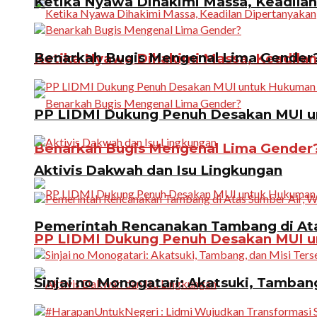
Ketika Nyawa Dihakimi Massa, Keadila
Benarkah Bugis Mengenal Lima Gender
Ketika Nyawa Dihakimi Massa, Keadila
PP LIDMI Dukung Penuh Desakan MUI u
Benarkah Bugis Mengenal Lima Gender
Aktivis Dakwah dan Isu Lingkungan
Pemerintah Rencanakan Tambang di Atas
PP LIDMI Dukung Penuh Desakan MUI u
Sinjai no Monogatari: Akatsuki, Tamban