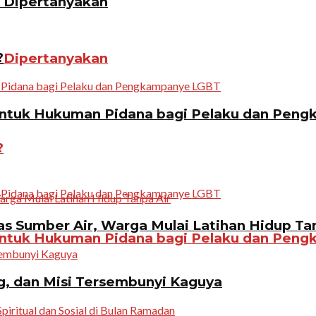
n Dipertanyakan
?
n Dipertanyakan
ntuk Hukuman Pidana bagi Pelaku dan Pen
?
 Sumber Air, Warga Mulai Latihan Hidup Tan
ntuk Hukuman Pidana bagi Pelaku dan Pen
g, dan Misi Tersembunyi Kaguya