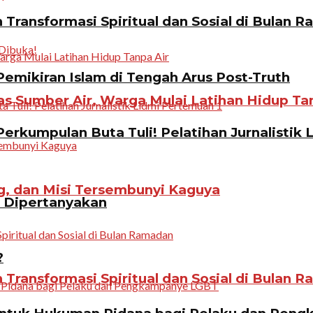
Transformasi Spiritual dan Sosial di Bulan 
emikiran Islam di Tengah Arus Post-Truth
 Sumber Air, Warga Mulai Latihan Hidup Tan
erkumpulan Buta Tuli! Pelatihan Jurnalistik 
g, dan Misi Tersembunyi Kaguya
n Dipertanyakan
?
Transformasi Spiritual dan Sosial di Bulan 