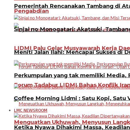
Pemerintah Rencanakan Tambang di Atas
Pengabdian
Sinjai no Monogatari: Akatsuki, Tamban
LIDMI Palu Gelar Musyawarah Kerja Dae
Meniti Jalan Ilahi: Mencapai Sukses di D
Perkumpulan yang tak memiliki Media, P
Forum Tadabur LIDMI Bahas Konflik Iran-
Coffee Morning Lidmi : Satu Kopi, Satu 
LMC NEWSROOM
Menguatkan Ukhuwah, Menyusun Langkah
Ketika Nyawa Dihakimi Massa, Keadila