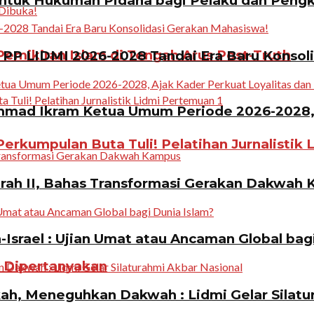
ntuk Hukuman Pidana bagi Pelaku dan Pen
emikiran Islam di Tengah Arus Post-Truth
PP LIDMI 2026-2028 Tandai Era Baru Konsol
ad Ikram Ketua Umum Periode 2026-2028, A
erkumpulan Buta Tuli! Pelatihan Jurnalistik 
rah II, Bahas Transformasi Gerakan Dakwah
Israel : Ujian Umat atau Ancaman Global bag
n Dipertanyakan
, Meneguhkan Dakwah : Lidmi Gelar Silatur