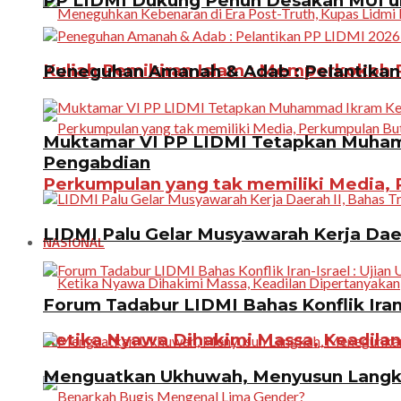
PP LIDMI Dukung Penuh Desakan MUI u
Kuliah Pemikiran Islam : Memperkokoh P
Peneguhan Amanah & Adab : Pelantikan 
Muktamar VI PP LIDMI Tetapkan Muhamm
Pengabdian
Perkumpulan yang tak memiliki Media, P
LIDMI Palu Gelar Musyawarah Kerja Dae
NASIONAL
Forum Tadabur LIDMI Bahas Konflik Iran-
Ketika Nyawa Dihakimi Massa, Keadila
Menguatkan Ukhuwah, Menyusun Langkah