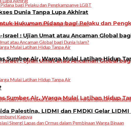
ukses Dunia Tanpa Lupa Akhirat
ntuk Hukuman Pidana bagi Pelaku dan Pen
Israel : Ujian Umat atau Ancaman Global bag
 Sumber Air, Warga Mulai Latihan Hidup Tan
Israel : Ujian Umat atau Ancaman Global bag
?
 Sumber Air, Warga Mulai Latihan Hidup Tan
da Palestina, LIDMI dan FMDKI Gelar LIDMI 