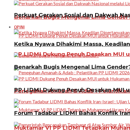
Perkuat Gerakan Sosial dan Dakwah Nas
Benarkah Bugis Mengenal Lima Gender
OPINI
Ketika Nyawa Dihakimi Massa, Keadila
PP LIDMI Dukung Penuh Desakan MUI u
Benarkah Bugis Mengenal Lima Gender
PP LIDMI Dukung Penuh Desakan MUI u
Peneguhan Amanah & Adab : Pelantikan 
Forum Tadabur LIDMI Bahas Konflik Iran-
Muktamar VI PP LIDMI Tetapkan Muhamm