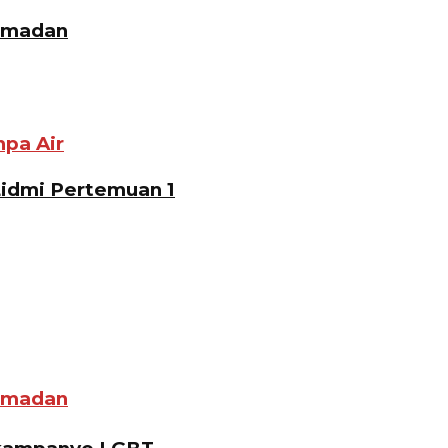
Ramadan
pa Air
Lidmi Pertemuan 1
Ramadan