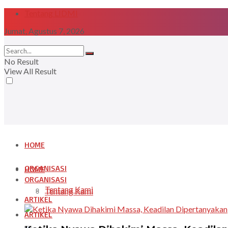
Tentang LIDMI
Jumat, Agustus 7, 2026
No Result
View All Result
HOME
ORGANISASI
HOME
ORGANISASI
Tentang Kami
Tentang Kami
ARTIKEL
ARTIKEL