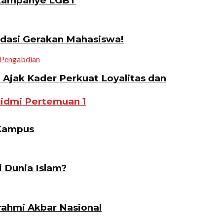
gkampanye LGBT
idasi Gerakan Mahasiswa!
jak Kader Perkuat Loyalitas dan
Lidmi Pertemuan 1
 Kampus
i Dunia Islam?
ahmi Akbar Nasional