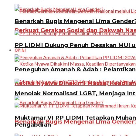
Benarkah Bugis Mengenal Lima Gender
Perkuat Gerakan Sosial dan Dakwah Nas
PP LIDMI Dukung Penuh Desakan MUI u
OPINI
Peneguhan Amanah & Adab : Pelantikan 
Ketika Nyawa Dihakimi Massa, Keadila
Menolak Normalisasi LGBT, Menjaga In
Muktamar VI PP LIDMI Tetapkan Muhamm
Benarkah Bugis Mengenal Lima Gender
Pengabdian