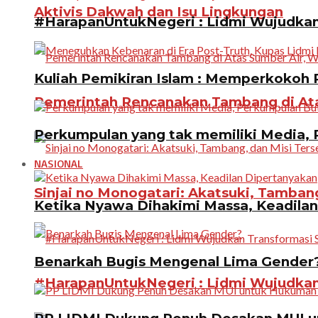
Aktivis Dakwah dan Isu Lingkungan
#HarapanUntukNegeri : Lidmi Wujudkan 
Kuliah Pemikiran Islam : Memperkokoh P
Pemerintah Rencanakan Tambang di Atas
Perkumpulan yang tak memiliki Media, P
NASIONAL
Sinjai no Monogatari: Akatsuki, Tamban
Ketika Nyawa Dihakimi Massa, Keadila
Benarkah Bugis Mengenal Lima Gender
#HarapanUntukNegeri : Lidmi Wujudkan 