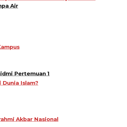
pa Air
 Kampus
Lidmi Pertemuan 1
i Dunia Islam?
ahmi Akbar Nasional