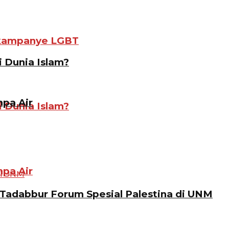
gkampanye LGBT
i Dunia Islam?
pa Air
i Dunia Islam?
pa Air
Tadabbur Forum Spesial Palestina di UNM