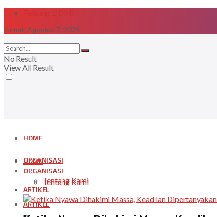
Tentang LIDMI
Jumat, Agustus 7, 2026
No Result
View All Result
HOME
ORGANISASI
HOME
ORGANISASI
Tentang Kami
Tentang Kami
ARTIKEL
ARTIKEL