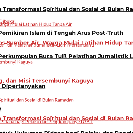
Transformasi Spiritual dan Sosial di Bulan 
emikiran Islam di Tengah Arus Post-Truth
 Sumber Air, Warga Mulai Latihan Hidup Tan
erkumpulan Buta Tuli! Pelatihan Jurnalistik 
g, dan Misi Tersembunyi Kaguya
n Dipertanyakan
?
Transformasi Spiritual dan Sosial di Bulan 