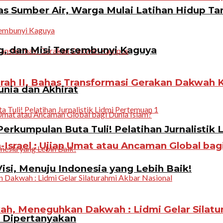
 Sumber Air, Warga Mulai Latihan Hidup Tan
g, dan Misi Tersembunyi Kaguya
rah II, Bahas Transformasi Gerakan Dakwah
unia dan Akhirat
erkumpulan Buta Tuli! Pelatihan Jurnalistik 
Israel : Ujian Umat atau Ancaman Global bag
Visi, Menuju Indonesia yang Lebih Baik!
, Meneguhkan Dakwah : Lidmi Gelar Silatur
n Dipertanyakan