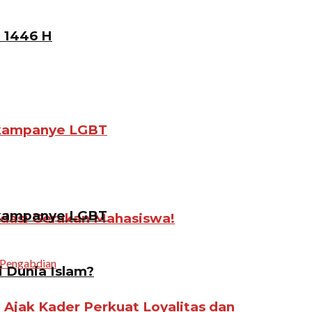
 1446 H
gkampanye LGBT
gkampanye LGBT
idasi Gerakan Mahasiswa!
i Dunia Islam?
jak Kader Perkuat Loyalitas dan