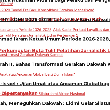
ntuk Hukuman Pidana bagi Pelaku dan Pen
emikiran Islam di Tengah Arus Post-Truth
PP LIDMI 2026-2028 Tandai Era Baru Konsol
ad Ikram Ketua Umum Periode 2026-2028, A
erkumpulan Buta Tuli! Pelatihan Jurnalistik 
rah II, Bahas Transformasi Gerakan Dakwah
Israel : Ujian Umat atau Ancaman Global bag
n Dipertanyakan
, Meneguhkan Dakwah : Lidmi Gelar Silatur