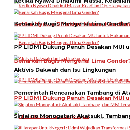
Ketika Nyawa Dihakimi Massa, Keadila
Benarkah Bugis Mengenal Lima Gender
Ketika Nyawa Dihakimi Massa, Keadila
PP LIDMI Dukung Penuh Desakan MUI u
Benarkah Bugis Mengenal Lima Gender
Aktivis Dakwah dan Isu Lingkungan
Pemerintah Rencanakan Tambang di Atas
PP LIDMI Dukung Penuh Desakan MUI u
Sinjai no Monogatari: Akatsuki, Tamban