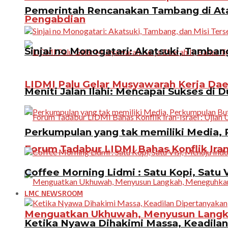
Pemerintah Rencanakan Tambang di Atas
Pengabdian
Sinjai no Monogatari: Akatsuki, Tamban
LIDMI Palu Gelar Musyawarah Kerja Dae
Meniti Jalan Ilahi: Mencapai Sukses di D
Perkumpulan yang tak memiliki Media, P
Forum Tadabur LIDMI Bahas Konflik Iran-
Coffee Morning Lidmi : Satu Kopi, Satu 
LMC NEWSROOM
Menguatkan Ukhuwah, Menyusun Langkah
Ketika Nyawa Dihakimi Massa, Keadila