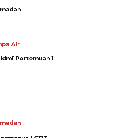
Ramadan
pa Air
Lidmi Pertemuan 1
Ramadan