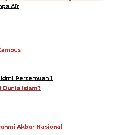
pa Air
 Kampus
Lidmi Pertemuan 1
i Dunia Islam?
ahmi Akbar Nasional