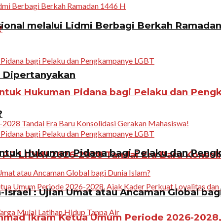
ional melalui Lidmi Berbagi Berkah Ramadan
?
n Dipertanyakan
ntuk Hukuman Pidana bagi Pelaku dan Pen
?
ntuk Hukuman Pidana bagi Pelaku dan Pen
PP LIDMI 2026-2028 Tandai Era Baru Konsol
Israel : Ujian Umat atau Ancaman Global bag
ad Ikram Ketua Umum Periode 2026-2028, A