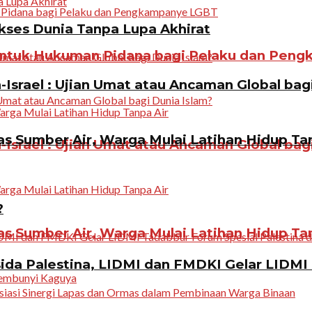
ukses Dunia Tanpa Lupa Akhirat
ntuk Hukuman Pidana bagi Pelaku dan Pen
Israel : Ujian Umat atau Ancaman Global bag
 Sumber Air, Warga Mulai Latihan Hidup Tan
Israel : Ujian Umat atau Ancaman Global bag
?
 Sumber Air, Warga Mulai Latihan Hidup Tan
da Palestina, LIDMI dan FMDKI Gelar LIDMI 