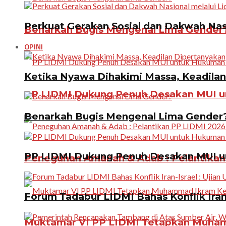
Perkuat Gerakan Sosial dan Dakwah Nas
Benarkah Bugis Mengenal Lima Gender
OPINI
Ketika Nyawa Dihakimi Massa, Keadila
PP LIDMI Dukung Penuh Desakan MUI u
Benarkah Bugis Mengenal Lima Gender
PP LIDMI Dukung Penuh Desakan MUI u
Peneguhan Amanah & Adab : Pelantikan 
Forum Tadabur LIDMI Bahas Konflik Iran-
Muktamar VI PP LIDMI Tetapkan Muhamm