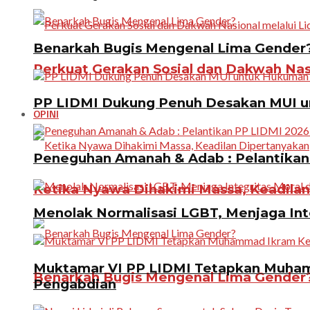
Benarkah Bugis Mengenal Lima Gender
Perkuat Gerakan Sosial dan Dakwah Nas
PP LIDMI Dukung Penuh Desakan MUI u
OPINI
Peneguhan Amanah & Adab : Pelantikan 
Ketika Nyawa Dihakimi Massa, Keadila
Menolak Normalisasi LGBT, Menjaga In
Muktamar VI PP LIDMI Tetapkan Muhamm
Benarkah Bugis Mengenal Lima Gender
Pengabdian