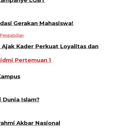
gkampanye LGBT
idasi Gerakan Mahasiswa!
jak Kader Perkuat Loyalitas dan
Lidmi Pertemuan 1
 Kampus
i Dunia Islam?
ahmi Akbar Nasional