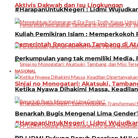
Aktivis Dakwah dan Isu Lingkungan
#HarapanUntukNegeri : Lidmi Wujudkan 
Kuliah Pemikiran Islam : Memperkokoh P
Pemerintah Rencanakan Tambang di Atas
Perkumpulan yang tak memiliki Media, P
NASIONAL
Sinjai no Monogatari: Akatsuki, Tamban
Ketika Nyawa Dihakimi Massa, Keadila
Benarkah Bugis Mengenal Lima Gender
#HarapanUntukNegeri : Lidmi Wujudkan 