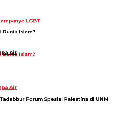
gkampanye LGBT
i Dunia Islam?
pa Air
i Dunia Islam?
pa Air
Tadabbur Forum Spesial Palestina di UNM