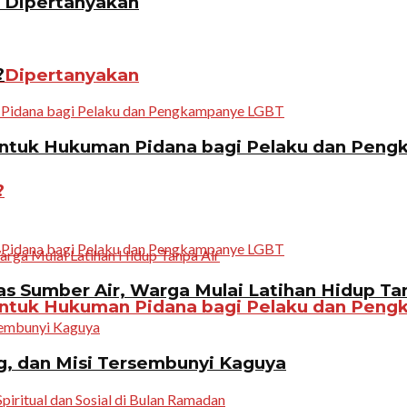
n Dipertanyakan
?
n Dipertanyakan
ntuk Hukuman Pidana bagi Pelaku dan Pen
?
 Sumber Air, Warga Mulai Latihan Hidup Tan
ntuk Hukuman Pidana bagi Pelaku dan Pen
g, dan Misi Tersembunyi Kaguya