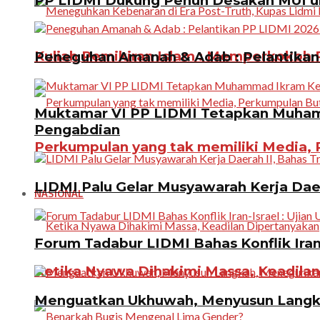
PP LIDMI Dukung Penuh Desakan MUI u
Kuliah Pemikiran Islam : Memperkokoh P
Peneguhan Amanah & Adab : Pelantikan 
Muktamar VI PP LIDMI Tetapkan Muhamm
Pengabdian
Perkumpulan yang tak memiliki Media, P
LIDMI Palu Gelar Musyawarah Kerja Dae
NASIONAL
Forum Tadabur LIDMI Bahas Konflik Iran-
Ketika Nyawa Dihakimi Massa, Keadila
Menguatkan Ukhuwah, Menyusun Langkah