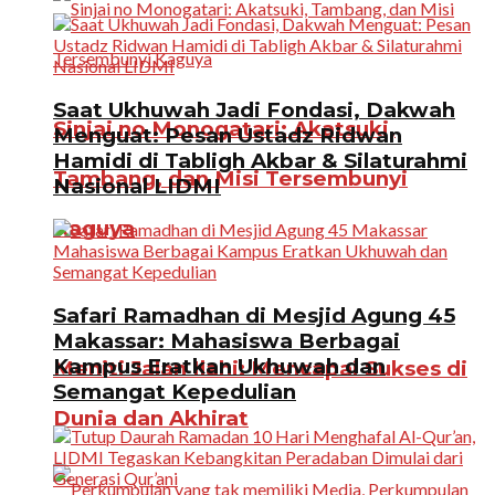
Saat Ukhuwah Jadi Fondasi, Dakwah
Sinjai no Monogatari: Akatsuki,
Menguat: Pesan Ustadz Ridwan
Hamidi di Tabligh Akbar & Silaturahmi
Tambang, dan Misi Tersembunyi
Nasional LIDMI
Kaguya
Safari Ramadhan di Mesjid Agung 45
Makassar: Mahasiswa Berbagai
Kampus Eratkan Ukhuwah dan
Meniti Jalan Ilahi: Mencapai Sukses di
Semangat Kepedulian
Dunia dan Akhirat