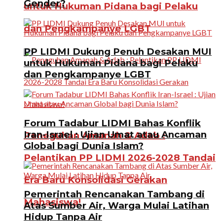
Gender?
untuk Hukuman Pidana bagi Pelaku
dan Pengkampanye LGBT
PP LIDMI Dukung Penuh Desakan MUI
untuk Hukuman Pidana bagi Pelaku
dan Pengkampanye LGBT
Forum Tadabur LIDMI Bahas Konflik
Iran-Israel : Ujian Umat atau Ancaman
Peneguhan Amanah & Adab :
Global bagi Dunia Islam?
Pelantikan PP LIDMI 2026-2028 Tandai
Era Baru Konsolidasi Gerakan
Pemerintah Rencanakan Tambang di
Mahasiswa!
Atas Sumber Air, Warga Mulai Latihan
Hidup Tanpa Air