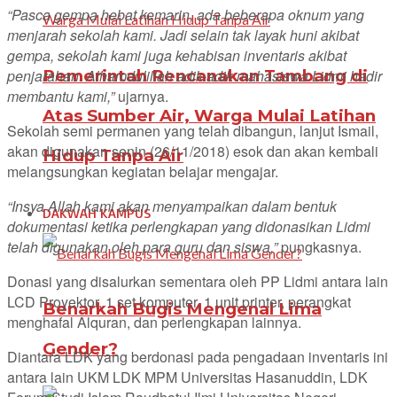
“Pasca gempa hebat kemarin, ada beberapa oknum yang
menjarah sekolah kami. Jadi selain tak layak huni akibat
gempa, sekolah kami juga kehabisan inventaris akibat
Pemerintah Rencanakan Tambang di
penjarahan. Alhamdulillah adik-adik mahasiswa Lidmi hadir
membantu kami,”
ujarnya.
Atas Sumber Air, Warga Mulai Latihan
Sekolah semi permanen yang telah dibangun, lanjut Ismail,
akan digunakan senin (26/11/2018) esok dan akan kembali
Hidup Tanpa Air
melangsungkan kegiatan belajar mengajar.
“Insya Allah kami akan menyampaikan dalam bentuk
DAKWAH KAMPUS
dokumentasi ketika perlengkapan yang didonasikan Lidmi
telah digunakan oleh para guru dan siswa,”
pungkasnya.
Donasi yang disalurkan sementara oleh PP Lidmi antara lain
LCD Proyektor, 1 set komputer, 1 unit printer, perangkat
Benarkah Bugis Mengenal Lima
menghafal Alquran, dan perlengkapan lainnya.
Gender?
Diantara LDK yang berdonasi pada pengadaan inventaris ini
antara lain UKM LDK MPM Universitas Hasanuddin, LDK