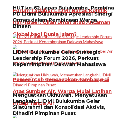
HUT ke-62 Lapas Bulukumba, Pembina
Forum Tadabur LIDMI Bahas Konflik
PD Lidmi Bulukumba Apresiasi Sinergi
Ormas dalam Pembinaan Warga
Iran-Israel : Ujian Umat atau Ancaman
Binaan
Global bagi Dunia Islam?
LIDMI Bulukumba Gelar Strategic
Leadership Forum 2026, Perkuat
Kepemimpinan Dakwah Mahasiswa
Pemerintah Rencanakan Tambang di
Atas Sumber Air, Warga Mulai Latihan
Menguatkan Ukhuwah, Menyatukan
Langkah: LIDMI Bulukumba Gelar
Hidup Tanpa Air
Silaturahmi dan Konsolidasi Aktivis,
Dihadiri Pimpinan Pusat