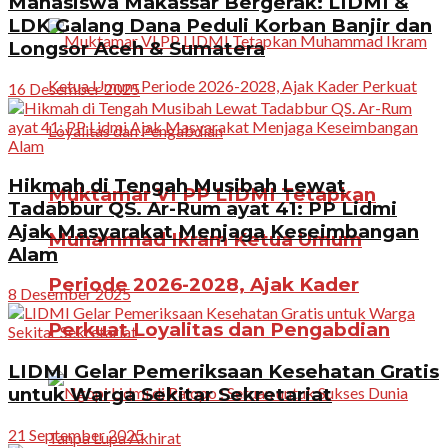
Mahasiswa Makassar Bergerak: LIDMI &
LDK Galang Dana Peduli Korban Banjir dan
Longsor Aceh & Sumatera
16 Desember 2025
Hikmah di Tengah Musibah Lewat
Muktamar VI PP LIDMI Tetapkan
Tadabbur QS. Ar-Rum ayat 41: PP Lidmi
Ajak Masyarakat Menjaga Keseimbangan
Muhammad Ikram Ketua Umum
Alam
Periode 2026-2028, Ajak Kader
8 Desember 2025
Perkuat Loyalitas dan Pengabdian
LIDMI Gelar Pemeriksaan Kesehatan Gratis
untuk Warga Sekitar Sekretariat
21 September 2025