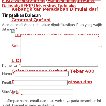
Pasca Gempa Sulteng, Hamri Semangati Kader
Dakwah di FKIP Universitas Tadulako
Kebangkitan Peradaban Dimulai dari
Tinggalkan Balasan
Generasi Qur’ani
Alamat email Anda tidak akan dipublikasikan.
Ruas yang wajib
ditandai
*
LIDMI dan Syabab Qur’an Muslimah
Komentar
*
Gelar Ramadan Berbagi, Tebar 400
Nama
*
Paket Ifthar untuk Mahasiswa dan
Email
*
Situs Web
Masyarakat
Simpan nama, email, dan situs web saya pada peramban ini
untuk komentar saya berikutnya.