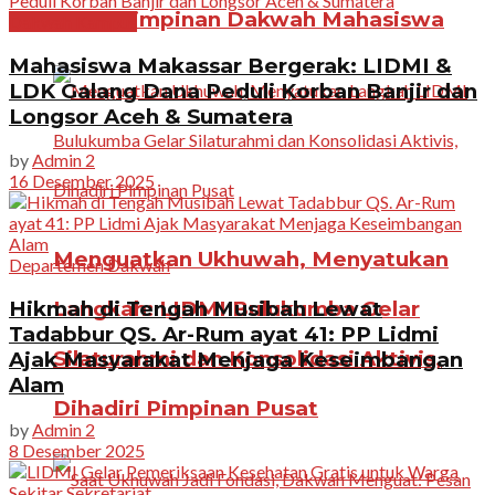
Kepemimpinan Dakwah Mahasiswa
Dakwah Kampus
Mahasiswa Makassar Bergerak: LIDMI &
LDK Galang Dana Peduli Korban Banjir dan
Longsor Aceh & Sumatera
by
Admin 2
16 Desember 2025
Menguatkan Ukhuwah, Menyatukan
Departemen Dakwah
Hikmah di Tengah Musibah Lewat
Langkah: LIDMI Bulukumba Gelar
Tadabbur QS. Ar-Rum ayat 41: PP Lidmi
Silaturahmi dan Konsolidasi Aktivis,
Ajak Masyarakat Menjaga Keseimbangan
Alam
Dihadiri Pimpinan Pusat
by
Admin 2
8 Desember 2025