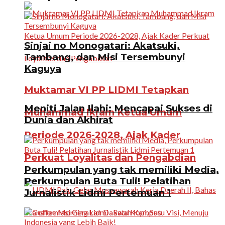
Sinjai no Monogatari: Akatsuki,
Tambang, dan Misi Tersembunyi
Kaguya
Muktamar VI PP LIDMI Tetapkan
Meniti Jalan Ilahi: Mencapai Sukses di
Muhammad Ikram Ketua Umum
Dunia dan Akhirat
Periode 2026-2028, Ajak Kader
Perkuat Loyalitas dan Pengabdian
Perkumpulan yang tak memiliki Media,
Perkumpulan Buta Tuli! Pelatihan
Jurnalistik Lidmi Pertemuan 1