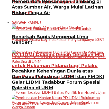
Pemerintah Rencanakan Tambang di
Benarkah Bugis Mengenal Lima
Atas Sumber Air, Warga Mulai Latihan
Hidup Tanpa Air
Gender?
DAKWAH KAMPUS
Benarkah Bugis Mengenal Lima
Gender?
PP LIDMI Dukung Penuh Desakan MUI
untuk Hukuman Pidana bagi Pelaku
Pecahkan Keheningan Dunia atas
Genosida Palestina, LIDMI dan FMDKI
dan Pengkampanye LGBT
Gelar LIDMI Tadabbur Forum Spesial
Palestina di UNM