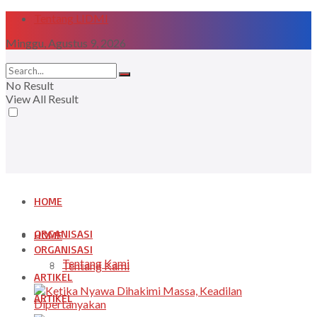
Tentang LIDMI
Minggu, Agustus 9, 2026
No Result
View All Result
HOME
ORGANISASI
HOME
ORGANISASI
Tentang Kami
Tentang Kami
ARTIKEL
ARTIKEL