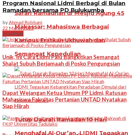
Program Nasional Lidmi Berbagi di Bulan
Ramadan bersama PD Bulukumba
Safari Ramadhan di Mesjid Agung 45
by
Ahmad Robbani
Makassar: Mahasiswa Berbagai
22 Maret 2025
Next Post
Kampus Eratkan Ukhuwah dan
Semangat Kepedulian
Unik, Ini Cara Lidmi Palu Bangkitkan Semangat
Shalat Subuh Berjamaah di Posko Pengungsian
Dapat Wejangan Ketua Umum PP Lidmi, Ratusan
Mahasiswa Fakultas Pertanian UNTAD Nyatakan
Siap Hijrah
Tutup Daurah Ramadan 10 Hari
Menghafal Al-Qur’an, LIDMI Tegaskan