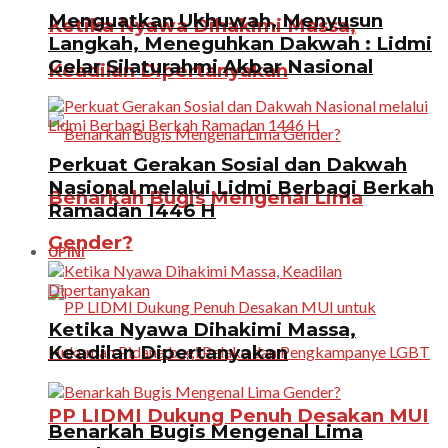
Menguatkan Ukhuwah, Menyusun
Ketika Nyawa Dihakimi Massa,
Langkah, Meneguhkan Dakwah : Lidmi
Gelar Silaturahmi Akbar Nasional
Keadilan Dipertanyakan
Perkuat Gerakan Sosial dan Dakwah
Nasional melalui Lidmi Berbagi Berkah
Benarkah Bugis Mengenal Lima
Ramadan 1446 H
Gender?
OPINI
Ketika Nyawa Dihakimi Massa,
Keadilan Dipertanyakan
PP LIDMI Dukung Penuh Desakan MUI
Benarkah Bugis Mengenal Lima