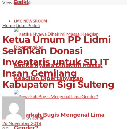
Baik!
View All Result
LMC NEWSROOM
Home
Lidmi Peduli
Ketua Umum PP Lidmi
Serahkan Donasi
Inventaris untuk SD IT
Ketika Nyawa Dihakimi Massa,
Insan Gemilang
Keadilan Dipertanyakan
Kabupaten Sigi Sulteng
Benarkah Bugis Mengenal Lima
by
admin
26 November 2018
Gender?
0
0