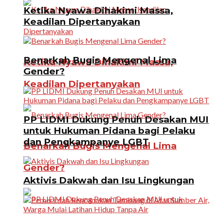
Ketika Nyawa Dihakimi Massa,
Keadilan Dipertanyakan
Benarkah Bugis Mengenal Lima
Ketika Nyawa Dihakimi Massa,
Gender?
Keadilan Dipertanyakan
PP LIDMI Dukung Penuh Desakan MUI
untuk Hukuman Pidana bagi Pelaku
dan Pengkampanye LGBT
Benarkah Bugis Mengenal Lima
Gender?
Aktivis Dakwah dan Isu Lingkungan