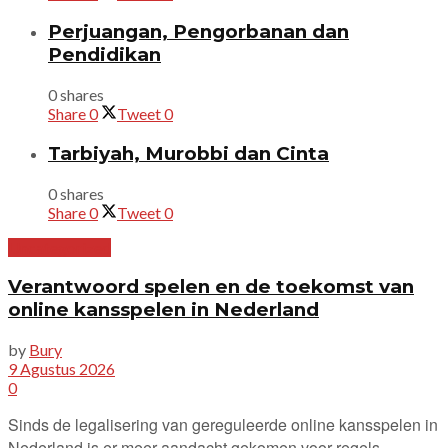
Perjuangan, Pengorbanan dan
Pendidikan
0 shares
Share
0
Tweet
0
Tarbiyah, Murobbi dan Cinta
0 shares
Share
0
Tweet
0
Uncategorized
Verantwoord spelen en de toekomst van
online kansspelen in Nederland
by
Bury
9 Agustus 2026
0
Sinds de legalisering van gereguleerde online kansspelen in
Nederland is er meer aandacht gekomen voor regels,