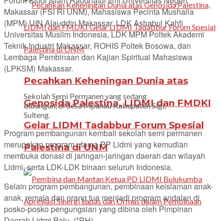
Forum Studi Islam Raudhatul Ilmi Universitas Negeri
Makassar (FSI RI UNM), Mahasiswa Pecinta Mushalla
(MPM) UIN Alauddin Makassar, LDK Ashabul Kahfi
Universitas Muslim Indonesia, LDK MPM Poltek Akademi
Teknik Industri Makassar, ROHIS Poltek Bosowa, dan
Lembaga Pembinaan dan Kajian Spiritual Mahasiswa
(LPKSM) Makassar.
Pecahkan Keheningan Dunia atas
Sekolah Semi Permanen yang sedang
Genosida Palestina, LIDMI dan FMDKI
dibangun, di desa Mpanau Kabupaten Sigi,
Sulteng.
Gelar LIDMI Tadabbur Forum Spesial
Program pembangunan kembali sekolah semi permanen
merupakan program utama PP Lidmi yang kemudian
Palestina di UNM
membuka donasi di jaringan-jaringan daerah dan wilayah
Lidmi, serta LDK-LDK binaan seluruh Indonesia.
Selain program pembangunan, pembinaan keislaman anak-
anak, remaja dan orang tua menjadi program andalan di
posko-posko pengungsian yang dibina oleh Pimpinan
Daerah Lidmi Palu. (*RH)