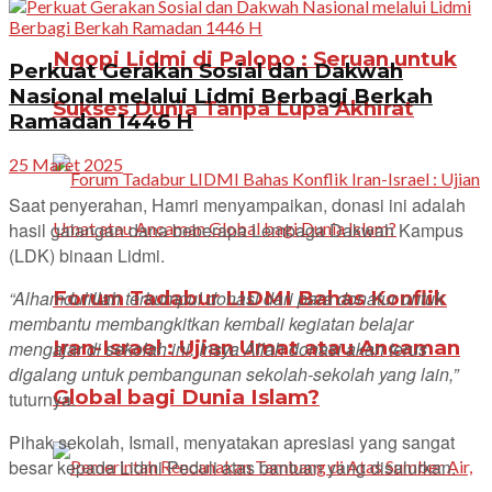
Ngopi Lidmi di Palopo : Seruan untuk
Perkuat Gerakan Sosial dan Dakwah
Nasional melalui Lidmi Berbagi Berkah
Sukses Dunia Tanpa Lupa Akhirat
Ramadan 1446 H
25 Maret 2025
Saat penyerahan, Hamri menyampaikan, donasi ini adalah
hasil galangan dana beberapa Lembaga Dakwah Kampus
(LDK) binaan Lidmi.
Forum Tadabur LIDMI Bahas Konflik
“Alhamdulillah terkumpul donasi dari para donatur untuk
membantu membangkitkan kembali kegiatan belajar
Iran-Israel : Ujian Umat atau Ancaman
mengajar di sekolah ini. Insya Allah donasi akan terus
digalang untuk pembangunan sekolah-sekolah yang lain,”
Global bagi Dunia Islam?
tuturnya.
Pihak sekolah, Ismail, menyatakan apresiasi yang sangat
besar kepada Lidmi Peduli atas bantuan yang disalurkan.