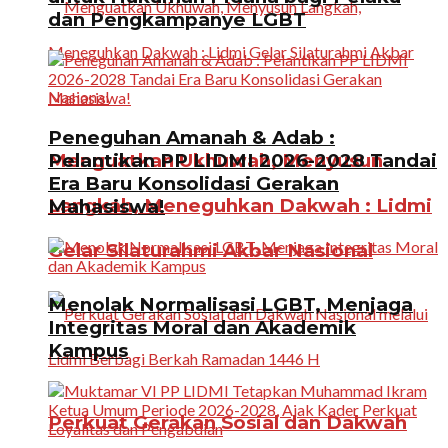
dan Pengkampanye LGBT
Peneguhan Amanah & Adab :
Menguatkan Ukhuwah, Menyusun
Pelantikan PP LIDMI 2026-2028 Tandai
Era Baru Konsolidasi Gerakan
Langkah, Meneguhkan Dakwah : Lidmi
Mahasiswa!
Gelar Silaturahmi Akbar Nasional
Menolak Normalisasi LGBT, Menjaga
Integritas Moral dan Akademik
Kampus
Perkuat Gerakan Sosial dan Dakwah