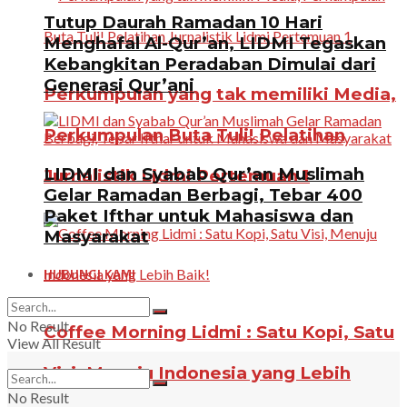
Tutup Daurah Ramadan 10 Hari
Menghafal Al-Qur’an, LIDMI Tegaskan
Kebangkitan Peradaban Dimulai dari
Generasi Qur’ani
Perkumpulan yang tak memiliki Media,
Perkumpulan Buta Tuli! Pelatihan
LIDMI dan Syabab Qur’an Muslimah
Jurnalistik Lidmi Pertemuan 1
Gelar Ramadan Berbagi, Tebar 400
Paket Ifthar untuk Mahasiswa dan
Masyarakat
HUBUNGI KAMI
No Result
Coffee Morning Lidmi : Satu Kopi, Satu
View All Result
Visi, Menuju Indonesia yang Lebih
No Result