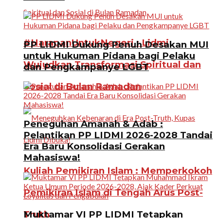
#HarapanUntukNegeri : Lidmi
PP LIDMI Dukung Penuh Desakan MUI
untuk Hukuman Pidana bagi Pelaku
Wujudkan Transformasi Spiritual dan
dan Pengkampanye LGBT
Sosial di Bulan Ramadan
Peneguhan Amanah & Adab :
Pelantikan PP LIDMI 2026-2028 Tandai
Era Baru Konsolidasi Gerakan
Mahasiswa!
Kuliah Pemikiran Islam : Memperkokoh
Pemikiran Islam di Tengah Arus Post-
Truth
Muktamar VI PP LIDMI Tetapkan