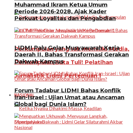
Muhammad Ikram Ketua Umum
Periode 2026-2028, Ajak Kader
Perkuat Loyalitas dan Pengabdian
LIDMI Palu Gelar Musyawarah Kerja
Perkumpulan yang tak memiliki Media,
Daerah II, Bahas Transformasi Gerakan
Dakwah Kampus
Perkumpulan Buta Tuli! Pelatihan
Jurnalistik Lidmi Pertemuan 1
Forum Tadabur LIDMI Bahas Konflik
NASIONAL
Iran-Israel : Ujian Umat atau Ancaman
Global bagi Dunia Islam?