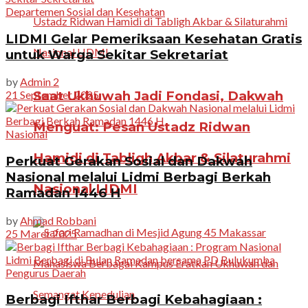
Departemen Sosial dan Kesehatan
LIDMI Gelar Pemeriksaan Kesehatan Gratis
untuk Warga Sekitar Sekretariat
by
Admin 2
Saat Ukhuwah Jadi Fondasi, Dakwah
21 September 2025
Menguat: Pesan Ustadz Ridwan
Nasional
Hamidi di Tabligh Akbar & Silaturahmi
Perkuat Gerakan Sosial dan Dakwah
Nasional melalui Lidmi Berbagi Berkah
Nasional LIDMI
Ramadan 1446 H
by
Ahmad Robbani
25 Maret 2025
Pengurus Daerah
Berbagi Ifthar Berbagi Kebahagiaan :