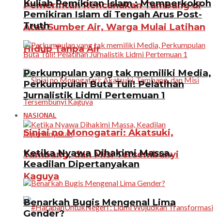
Kuliah Pemikiran Islam : Memperkokoh
Pemerintah Rencanakan Tambang di
Pemikiran Islam di Tengah Arus Post-
Truth
Atas Sumber Air, Warga Mulai Latihan
Hidup Tanpa Air
Perkumpulan yang tak memiliki Media,
Perkumpulan Buta Tuli! Pelatihan
Jurnalistik Lidmi Pertemuan 1
NASIONAL
Sinjai no Monogatari: Akatsuki,
Ketika Nyawa Dihakimi Massa,
Tambang, dan Misi Tersembunyi
Keadilan Dipertanyakan
Kaguya
Benarkah Bugis Mengenal Lima
Gender?