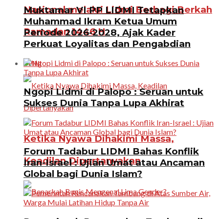
Nasional melalui Lidmi Berbagi Berkah
Muktamar VI PP LIDMI Tetapkan
Muhammad Ikram Ketua Umum
Ramadan 1446 H
Periode 2026-2028, Ajak Kader
Perkuat Loyalitas dan Pengabdian
OPINI
Ngopi Lidmi di Palopo : Seruan untuk
Sukses Dunia Tanpa Lupa Akhirat
Ketika Nyawa Dihakimi Massa,
Forum Tadabur LIDMI Bahas Konflik
Keadilan Dipertanyakan
Iran-Israel : Ujian Umat atau Ancaman
Global bagi Dunia Islam?