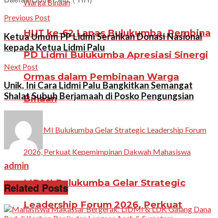
Previous Post
HUT ke-62 Lapas Bulukumba, Pembina
Ketua Umum PP Lidmi Serahkan Donasi Nasional
kepada Ketua Lidmi Palu
PD Lidmi Bulukumba Apresiasi Sinergi
Next Post
Ormas dalam Pembinaan Warga
Unik, Ini Cara Lidmi Palu Bangkitkan Semangat
Shalat Subuh Berjamaah di Posko Pengungsian
Binaan
admin
LIDMI Bulukumba Gelar Strategic
Related Posts
Leadership Forum 2026, Perkuat