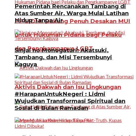
Pemerintah Rencanakan Tambang di
Atas Sumber Air, Warga Mulai Latihan
Hidup Tanpa Air
PP LIDMI Dukung Penuh Desakan MUI
untuk Hukuman Pidana bagi Pelaku
dan Pengkampanye LGBT
Sinjai no Monogatari: Akatsuki,
Tambang, dan Misi Tersembunyi
Kaguya
Aktivis Dakwah dan Isu Lingkungan
#HarapanUntukNegeri : Lidmi
Wujudkan Transformasi Spiritual dan
Sosial di Bulan Ramadan