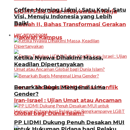
Coffee Morning Lidmi : Satu Kopi, Satu
LIDMI Palu Gelar Musyawarah Kerja
Visi, Menuju Indonesia yang Lebih
Baik!
Daerah II, Bahas Transformasi Gerakan
LMC NEWSROOM
Dakwah Kampus
Ketika Nyawa Dihakimi Massa,
Keadilan Dipertanyakan
Benarkah Bugis Mengenal Lima
Forum Tadabur LIDMI Bahas Konflik
Gender?
Iran-Israel : Ujian Umat atau Ancaman
Global bagi Dunia Islam?
PP LIDMI Dukung Penuh Desakan MUI
untuk Hukuman Pidana bagi Pelaku