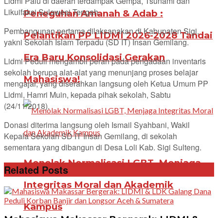
Lidmi Palu di daerah terdampak Gempa, Tsunami dan
Likuifaksi Sulawesi Tengah.
Peneguhan Amanah & Adab :
Pembangunan pertama dilaksanakan di Kabupaten Sigi,
Pelantikan PP LIDMI 2026-2028 Tandai
yakni Sekolah Islam Terpadu (SD IT) Insan Gemilang.
Era Baru Konsolidasi Gerakan
Lidmi Peduli mengambil peran pada pengadaan inventaris
sekolah berupa alat-alat yang menunjang proses belajar
Mahasiswa!
mengajar, yang diserahkan langsung oleh Ketua Umum PP
Lidmi, Hamri Muin, kepada pihak sekolah, Sabtu
(24/11/2018).
Donasi diterima langsung oleh Ismail Syahbani, Wakil
Kepala Sekolah SD IT Insan Gemilang, di sekolah
sementara yang dibangun di Desa Loli Kab. Sigi Sulteng.
Menolak Normalisasi LGBT, Menjaga
Related Posts
Integritas Moral dan Akademik
Kampus