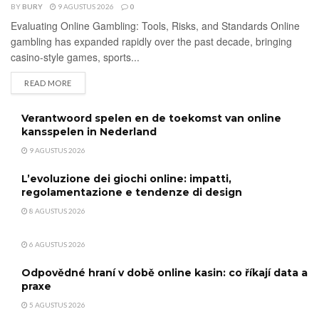
BY
BURY
9 AGUSTUS 2026
0
UNCATEGORIZED
Evaluating Online Gambling: Tools, Risks, and Standards Online
gambling has expanded rapidly over the past decade, bringing
casino-style games, sports...
DETAILS
READ MORE
Verantwoord spelen en de toekomst van online
kansspelen in Nederland
9 AGUSTUS 2026
L’evoluzione dei giochi online: impatti,
regolamentazione e tendenze di design
8 AGUSTUS 2026
6 AGUSTUS 2026
Odpovědné hraní v době online kasin: co říkají data a
praxe
5 AGUSTUS 2026