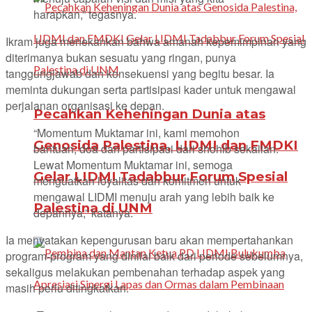
harapkan,” tegasnya.
Ikram juga menekankan bahwa amanah kepemimpinan yang
diterimanya bukan sesuatu yang ringan, punya
tanggungjawab dan konsekuensi yang begitu besar. Ia
meminta dukungan serta partisipasi kader untuk mengawal
perjalanan organisasi ke depan.
Pecahkan Keheningan Dunia atas
“Momentum Muktamar ini, kami memohon
Genosida Palestina, LIDMI dan FMDKI
bantuan, doa dan partisipasi dari shohib sekalian.
Lewat Momentum Muktamar ini, semoga
Gelar LIDMI Tadabbur Forum Spesial
menguatkan loyalitas dan komitmen untuk
mengawal LIDMI menuju arah yang lebih baik ke
Palestina di UNM
depannya,” katanya.
Ia menyatakan kepengurusan baru akan mempertahankan
program-program yang dinilai baik dari periode sebelumnya,
sekaligus melakukan pembenahan terhadap aspek yang
masih perlu ditingkatkan.