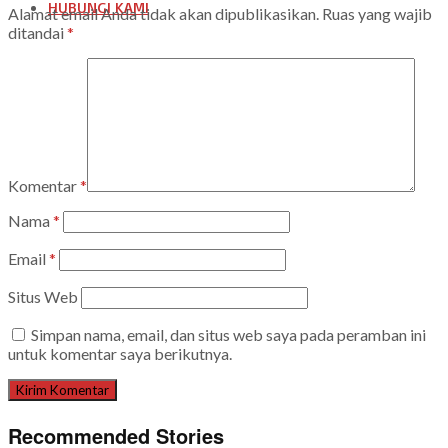
HUBUNGI KAMI
Alamat email Anda tidak akan dipublikasikan.
Ruas yang wajib
ditandai
*
Komentar
*
Nama
*
Email
*
Situs Web
Simpan nama, email, dan situs web saya pada peramban ini
untuk komentar saya berikutnya.
Recommended Stories