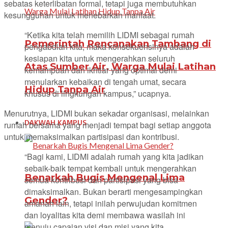
sebatas keterlibatan formal, tetapi juga membutuhkan
kesungguhan untuk menebarkan manfaat.
“Ketika kita telah memilih LIDMI sebagai rumah
Pemerintah Rencanakan Tambang di
pengabdian kita, maka konsekuensinya adalah
kesiapan kita untuk mengerahkan seluruh
Atas Sumber Air, Warga Mulai Latihan
kemampuan dan ikhtiar yang optimal demi
menularkan kebaikan di tengah umat, secara
Hidup Tanpa Air
khusus di lingkungan kampus,” ucapnya.
Menurutnya, LIDMI bukan sekadar organisasi, melainkan
DAKWAH KAMPUS
rumah bersama yang menjadi tempat bagi setiap anggota
untuk memaksimalkan partisipasi dan kontribusi.
“Bagi kami, LIDMI adalah rumah yang kita jadikan
sebaik-baik tempat kembali untuk mengerahkan
Benarkah Bugis Mengenal Lima
semua kontribusi dan partisipasi yang bisa
dimaksimalkan. Bukan berarti mengesampingkan
Gender?
amanah lain, tetapi inilah perwujudan komitmen
dan loyalitas kita demi membawa wasilah ini
menuju capaian visi dan misi yang kita