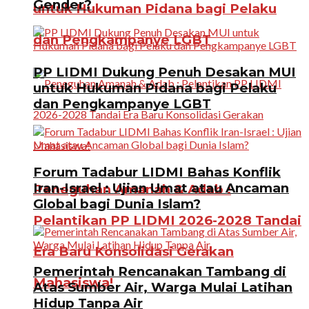
Gender?
untuk Hukuman Pidana bagi Pelaku
dan Pengkampanye LGBT
PP LIDMI Dukung Penuh Desakan MUI
untuk Hukuman Pidana bagi Pelaku
dan Pengkampanye LGBT
Forum Tadabur LIDMI Bahas Konflik
Iran-Israel : Ujian Umat atau Ancaman
Peneguhan Amanah & Adab :
Global bagi Dunia Islam?
Pelantikan PP LIDMI 2026-2028 Tandai
Era Baru Konsolidasi Gerakan
Pemerintah Rencanakan Tambang di
Mahasiswa!
Atas Sumber Air, Warga Mulai Latihan
Hidup Tanpa Air