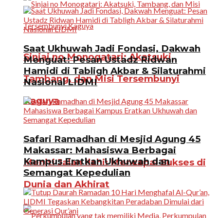
Saat Ukhuwah Jadi Fondasi, Dakwah
Sinjai no Monogatari: Akatsuki,
Menguat: Pesan Ustadz Ridwan
Hamidi di Tabligh Akbar & Silaturahmi
Tambang, dan Misi Tersembunyi
Nasional LIDMI
Kaguya
Safari Ramadhan di Mesjid Agung 45
Makassar: Mahasiswa Berbagai
Kampus Eratkan Ukhuwah dan
Meniti Jalan Ilahi: Mencapai Sukses di
Semangat Kepedulian
Dunia dan Akhirat