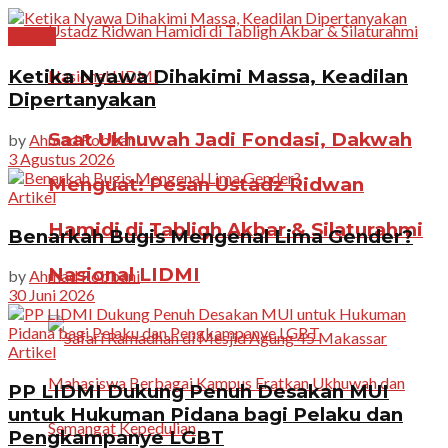
Artikel
Ketika Nyawa Dihakimi Massa, Keadilan
Dipertanyakan
Saat Ukhuwah Jadi Fondasi, Dakwah
by
Ahmad Robbani
3 Agustus 2026
Menguat: Pesan Ustadz Ridwan
Artikel
Hamidi di Tabligh Akbar & Silaturahmi
Benarkah Bugis Mengenal Lima Gender?
Nasional LIDMI
by
Ahmad Robbani
30 Juni 2026
Artikel
PP LIDMI Dukung Penuh Desakan MUI
untuk Hukuman Pidana bagi Pelaku dan
Pengkampanye LGBT