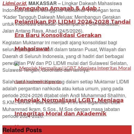
Lidmi.or.id,
MAKASSAR –
Lingkar Dakwah Mahasiswa
Peneguhan Amanah & Adab :
Indonesia sukses Menggelar Muktamar VI dengan tema
“Kader Tangguh Dakwah Meluas: Membangun Gerakan
Pelantikan PP LIDMI 2026-2028 Tandai
untuk Indonesia Beradab” bertempat di PDM Makassar,
Jalan Antang Raya, Ahad (24/5/2026).
Era Baru Konsolidasi Gerakan
Kegiatan Muktamar ini menjadi ajang konsolidasi bagi
Mahasiswa!
seluruh pengurus LIDMI dalam tataran Pusat, Wilayah dan
Daerah di Seluruh Indonesia, yang di hadiri dari berbagai
perwakilan PW dan PD LIDMI mulai dari Sulawesi Selatan,
Sulawesi Tengah, Gorontalo dan lainnya.
Salah satu momen terpenting dalam setiap Muktamar LIDMI
adalah pergantian nahkoda atau ketua umum, yang pada
periode 2024-2026 dijabat oleh Andi Muhammad Shalihin,
Menolak Normalisasi LGBT, Menjaga
S.KM., M.KM. Pada Muktamar VI ini kini digantikan oleh
Muhammad Ikram, S.Sos., M.Sos dengan masa jabatan
Integritas Moral dan Akademik
periode 2024-2026.
Kampus
Related Posts