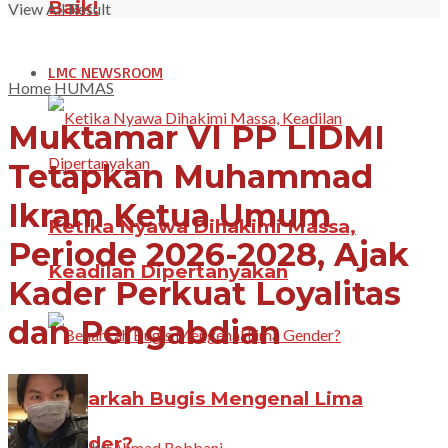
Baik!
View All Result
LMC NEWSROOM
Home
HUMAS
Muktamar VI PP LIDMI
Tetapkan Muhammad
Ikram Ketua Umum
Ketika Nyawa Dihakimi Massa,
Periode 2026-2028, Ajak
Keadilan Dipertanyakan
Kader Perkuat Loyalitas
dan Pengabdian
Benarkah Bugis Mengenal Lima
Gender?
by
Ahmad Robbani