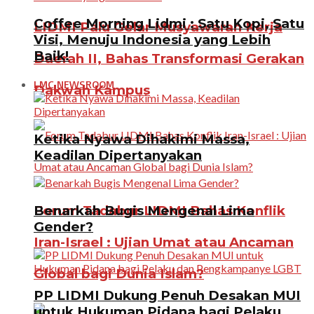
Coffee Morning Lidmi : Satu Kopi, Satu
LIDMI Palu Gelar Musyawarah Kerja
Visi, Menuju Indonesia yang Lebih
Baik!
Daerah II, Bahas Transformasi Gerakan
LMC NEWSROOM
Dakwah Kampus
Ketika Nyawa Dihakimi Massa,
Keadilan Dipertanyakan
Benarkah Bugis Mengenal Lima
Forum Tadabur LIDMI Bahas Konflik
Gender?
Iran-Israel : Ujian Umat atau Ancaman
Global bagi Dunia Islam?
PP LIDMI Dukung Penuh Desakan MUI
untuk Hukuman Pidana bagi Pelaku