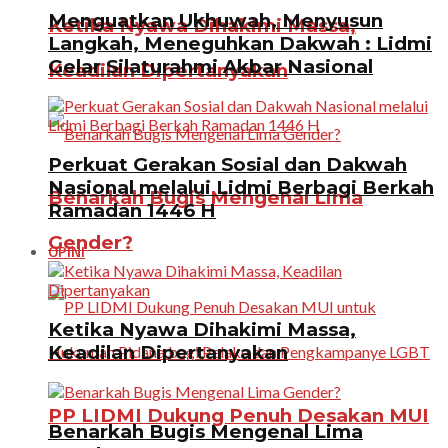
Menguatkan Ukhuwah, Menyusun
Ketika Nyawa Dihakimi Massa,
Langkah, Meneguhkan Dakwah : Lidmi
Gelar Silaturahmi Akbar Nasional
Keadilan Dipertanyakan
Perkuat Gerakan Sosial dan Dakwah
Nasional melalui Lidmi Berbagi Berkah
Benarkah Bugis Mengenal Lima
Ramadan 1446 H
Gender?
OPINI
Ketika Nyawa Dihakimi Massa,
Keadilan Dipertanyakan
PP LIDMI Dukung Penuh Desakan MUI
Benarkah Bugis Mengenal Lima