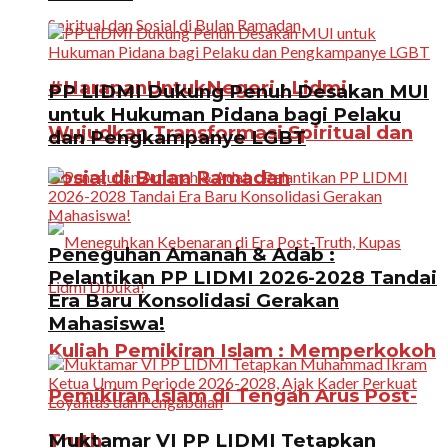
#HarapanUntukNegeri : Lidmi
PP LIDMI Dukung Penuh Desakan MUI
untuk Hukuman Pidana bagi Pelaku
Wujudkan Transformasi Spiritual dan
dan Pengkampanye LGBT
Sosial di Bulan Ramadan
Peneguhan Amanah & Adab :
Pelantikan PP LIDMI 2026-2028 Tandai
Era Baru Konsolidasi Gerakan
Mahasiswa!
Kuliah Pemikiran Islam : Memperkokoh
Pemikiran Islam di Tengah Arus Post-
Truth
Muktamar VI PP LIDMI Tetapkan