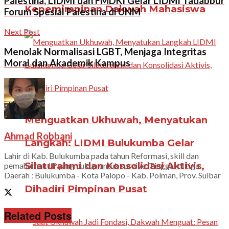
Palestina, LIDMI dan FMDKI Gelar LIDMI Tadabbur
Kepemimpinan Dakwah Mahasiswa
Forum Spesial Palestina di UNM
Next Post
Menolak Normalisasi LGBT, Menjaga Integritas
Moral dan Akademik Kampus
Menguatkan Ukhuwah, Menyatukan
Ahmad Robbani
Langkah: LIDMI Bulukumba Gelar
Lahir di Kab. Bulukumba pada tahun Reformasi, skill dan
Silaturahmi dan Konsolidasi Aktivis,
pemahaman IT yang cukup untuk survive. Tinggal di tiga
Daerah : Bulukumba - Kota Palopo - Kab. Polman, Prov. Sulbar
Dihadiri Pimpinan Pusat
Related Posts