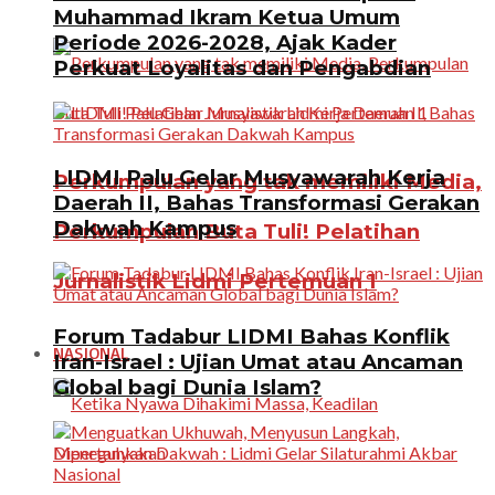
Muhammad Ikram Ketua Umum
Periode 2026-2028, Ajak Kader
Perkuat Loyalitas dan Pengabdian
LIDMI Palu Gelar Musyawarah Kerja
Perkumpulan yang tak memiliki Media,
Daerah II, Bahas Transformasi Gerakan
Dakwah Kampus
Perkumpulan Buta Tuli! Pelatihan
Jurnalistik Lidmi Pertemuan 1
Forum Tadabur LIDMI Bahas Konflik
NASIONAL
Iran-Israel : Ujian Umat atau Ancaman
Global bagi Dunia Islam?