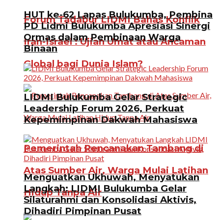
HUT ke-62 Lapas Bulukumba, Pembina
Forum Tadabur LIDMI Bahas Konflik
PD Lidmi Bulukumba Apresiasi Sinergi
Ormas dalam Pembinaan Warga
Iran-Israel : Ujian Umat atau Ancaman
Binaan
Global bagi Dunia Islam?
LIDMI Bulukumba Gelar Strategic
Leadership Forum 2026, Perkuat
Kepemimpinan Dakwah Mahasiswa
Pemerintah Rencanakan Tambang di
Atas Sumber Air, Warga Mulai Latihan
Menguatkan Ukhuwah, Menyatukan
Langkah: LIDMI Bulukumba Gelar
Hidup Tanpa Air
Silaturahmi dan Konsolidasi Aktivis,
Dihadiri Pimpinan Pusat