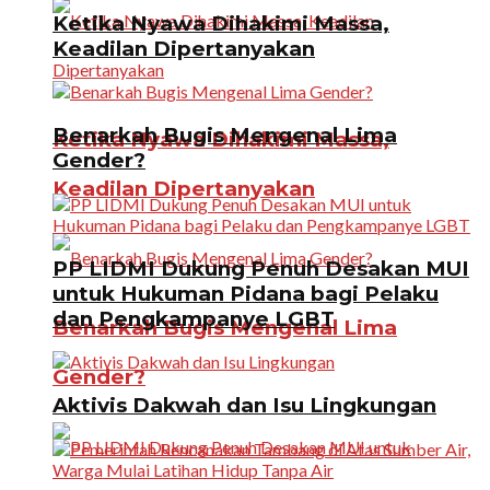
Ketika Nyawa Dihakimi Massa,
Keadilan Dipertanyakan
Benarkah Bugis Mengenal Lima
Ketika Nyawa Dihakimi Massa,
Gender?
Keadilan Dipertanyakan
PP LIDMI Dukung Penuh Desakan MUI
untuk Hukuman Pidana bagi Pelaku
dan Pengkampanye LGBT
Benarkah Bugis Mengenal Lima
Gender?
Aktivis Dakwah dan Isu Lingkungan