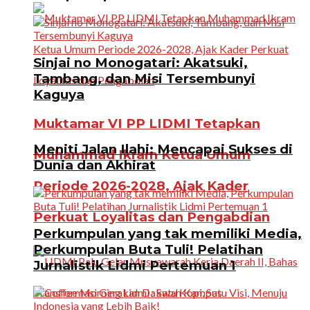
Sinjai no Monogatari: Akatsuki,
Tambang, dan Misi Tersembunyi
Kaguya
Muktamar VI PP LIDMI Tetapkan
Meniti Jalan Ilahi: Mencapai Sukses di
Muhammad Ikram Ketua Umum
Dunia dan Akhirat
Periode 2026-2028, Ajak Kader
Perkuat Loyalitas dan Pengabdian
Perkumpulan yang tak memiliki Media,
Perkumpulan Buta Tuli! Pelatihan
Jurnalistik Lidmi Pertemuan 1