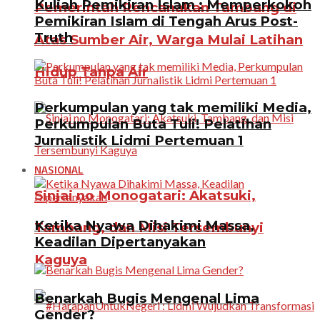
Kuliah Pemikiran Islam : Memperkokoh
Pemerintah Rencanakan Tambang di
Pemikiran Islam di Tengah Arus Post-
Truth
Atas Sumber Air, Warga Mulai Latihan
Hidup Tanpa Air
Perkumpulan yang tak memiliki Media,
Perkumpulan Buta Tuli! Pelatihan
Jurnalistik Lidmi Pertemuan 1
NASIONAL
Sinjai no Monogatari: Akatsuki,
Ketika Nyawa Dihakimi Massa,
Tambang, dan Misi Tersembunyi
Keadilan Dipertanyakan
Kaguya
Benarkah Bugis Mengenal Lima
Gender?