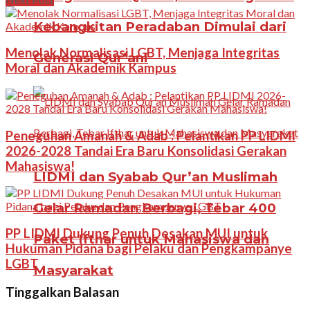
Kebangkitan Peradaban Dimulai dari
Menolak Normalisasi LGBT, Menjaga Integritas
Generasi Qur’ani
Moral dan Akademik Kampus
Peneguhan Amanah & Adab : Pelantikan PP LIDMI
2026-2028 Tandai Era Baru Konsolidasi Gerakan
Mahasiswa!
LIDMI dan Syabab Qur’an Muslimah
Gelar Ramadan Berbagi, Tebar 400
PP LIDMI Dukung Penuh Desakan MUI untuk
Paket Ifthar untuk Mahasiswa dan
Hukuman Pidana bagi Pelaku dan Pengkampanye
LGBT
Masyarakat
Tinggalkan Balasan