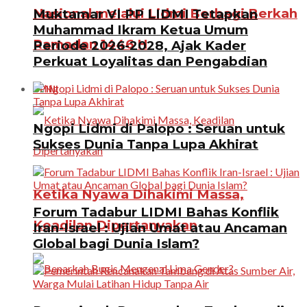
Nasional melalui Lidmi Berbagi Berkah
Muktamar VI PP LIDMI Tetapkan
Muhammad Ikram Ketua Umum
Ramadan 1446 H
Periode 2026-2028, Ajak Kader
Perkuat Loyalitas dan Pengabdian
OPINI
Ngopi Lidmi di Palopo : Seruan untuk
Sukses Dunia Tanpa Lupa Akhirat
Ketika Nyawa Dihakimi Massa,
Forum Tadabur LIDMI Bahas Konflik
Keadilan Dipertanyakan
Iran-Israel : Ujian Umat atau Ancaman
Global bagi Dunia Islam?