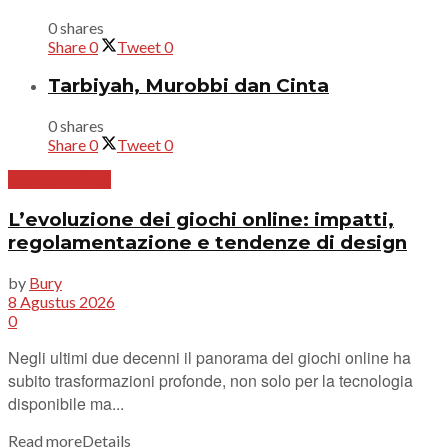
0 shares
Share
0
Tweet
0
Tarbiyah, Murobbi dan Cinta
0 shares
Share
0
Tweet
0
Uncategorized
L’evoluzione dei giochi online: impatti,
regolamentazione e tendenze di design
by
Bury
8 Agustus 2026
0
Negli ultimi due decenni il panorama dei giochi online ha
subito trasformazioni profonde, non solo per la tecnologia
disponibile ma...
Read more
Details