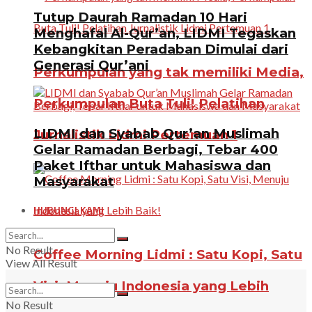
Tutup Daurah Ramadan 10 Hari
Menghafal Al-Qur’an, LIDMI Tegaskan
Kebangkitan Peradaban Dimulai dari
Generasi Qur’ani
Perkumpulan yang tak memiliki Media,
Perkumpulan Buta Tuli! Pelatihan
LIDMI dan Syabab Qur’an Muslimah
Jurnalistik Lidmi Pertemuan 1
Gelar Ramadan Berbagi, Tebar 400
Paket Ifthar untuk Mahasiswa dan
Masyarakat
HUBUNGI KAMI
No Result
Coffee Morning Lidmi : Satu Kopi, Satu
View All Result
Visi, Menuju Indonesia yang Lebih
No Result