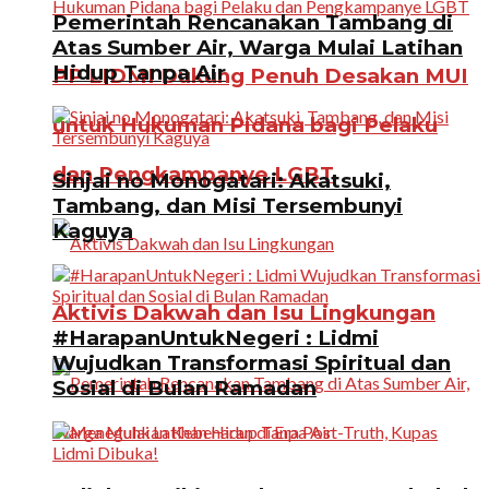
Pemerintah Rencanakan Tambang di
Atas Sumber Air, Warga Mulai Latihan
Hidup Tanpa Air
PP LIDMI Dukung Penuh Desakan MUI
untuk Hukuman Pidana bagi Pelaku
dan Pengkampanye LGBT
Sinjai no Monogatari: Akatsuki,
Tambang, dan Misi Tersembunyi
Kaguya
Aktivis Dakwah dan Isu Lingkungan
#HarapanUntukNegeri : Lidmi
Wujudkan Transformasi Spiritual dan
Sosial di Bulan Ramadan