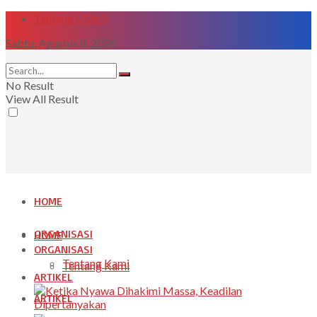
Tentang LIDMI
Sabtu, Agustus 8, 2026
No Result
View All Result
HOME
ORGANISASI
HOME
ORGANISASI
Tentang Kami
Tentang Kami
ARTIKEL
ARTIKEL