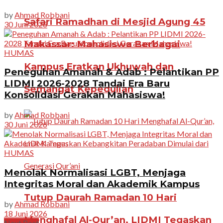
by
Ahmad Robbani
Safari Ramadhan di Mesjid Agung 45
30 Juni 2026
Makassar: Mahasiswa Berbagai
HUMAS
Kampus Eratkan Ukhuwah dan
Peneguhan Amanah & Adab : Pelantikan PP
LIDMI 2026-2028 Tandai Era Baru
Semangat Kepedulian
Konsolidasi Gerakan Mahasiswa!
by
Ahmad Robbani
30 Juni 2026
HUMAS
Menolak Normalisasi LGBT, Menjaga
Integritas Moral dan Akademik Kampus
Tutup Daurah Ramadan 10 Hari
by
Ahmad Robbani
18 Juni 2026
Menghafal Al-Qur’an, LIDMI Tegaskan
Next Post