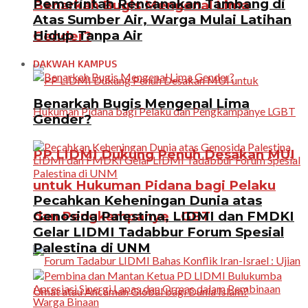
Pemerintah Rencanakan Tambang di
Benarkah Bugis Mengenal Lima
Atas Sumber Air, Warga Mulai Latihan
Hidup Tanpa Air
Gender?
DAKWAH KAMPUS
Benarkah Bugis Mengenal Lima
Gender?
PP LIDMI Dukung Penuh Desakan MUI
untuk Hukuman Pidana bagi Pelaku
Pecahkan Keheningan Dunia atas
Genosida Palestina, LIDMI dan FMDKI
dan Pengkampanye LGBT
Gelar LIDMI Tadabbur Forum Spesial
Palestina di UNM