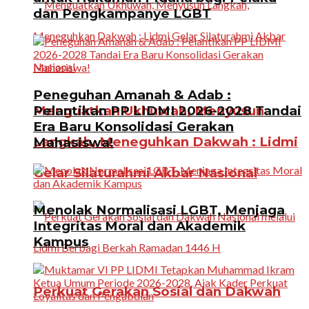
dan Pengkampanye LGBT
Peneguhan Amanah & Adab :
Menguatkan Ukhuwah, Menyusun
Pelantikan PP LIDMI 2026-2028 Tandai
Era Baru Konsolidasi Gerakan
Langkah, Meneguhkan Dakwah : Lidmi
Mahasiswa!
Gelar Silaturahmi Akbar Nasional
Menolak Normalisasi LGBT, Menjaga
Integritas Moral dan Akademik
Kampus
Perkuat Gerakan Sosial dan Dakwah