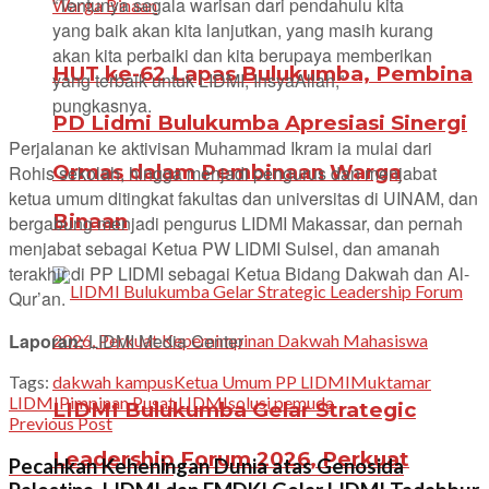
“Tentunya segala warisan dari pendahulu kita
yang baik akan kita lanjutkan, yang masih kurang
akan kita perbaiki dan kita berupaya memberikan
HUT ke-62 Lapas Bulukumba, Pembina
yang terbaik untuk LIDMI, InsyaAllah,”
pungkasnya.
PD Lidmi Bulukumba Apresiasi Sinergi
Perjalanan ke aktivisan Muhammad Ikram ia mulai dari
Ormas dalam Pembinaan Warga
Rohis sekolah, hingga menjadi pengurus dan menjabat
ketua umum ditingkat fakultas dan universitas di UINAM, dan
Binaan
bergabung menjadi pengurus LIDMI Makassar, dan pernah
menjabat sebagai Ketua PW LIDMI Sulsel, dan amanah
terakhir di PP LIDMI sebagai Ketua Bidang Dakwah dan Al-
Qur’an.
Laporan:
LIDMI Media Center
Tags:
dakwah kampus
Ketua Umum PP LIDMI
Muktamar
LIDMI
Pimpinan Pusat LIDMI
solusi pemuda
LIDMI Bulukumba Gelar Strategic
Previous Post
Leadership Forum 2026, Perkuat
Pecahkan Keheningan Dunia atas Genosida