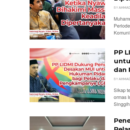
BY
AHMAD
Muhamm
Periode
Komunik
PP L
untu
dan
BY
AHMAD
Sikap t
ormas I
Singgih
Pene
Pela