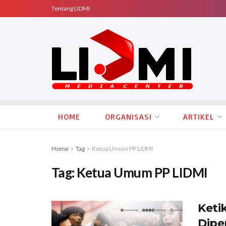
Tentang LIDMI
HOME
ORGANISASI
ARTIKEL
Home
Tag
Ketua Umum PP LIDMI
Tag:
Ketua Umum PP LIDMI
Keti
Dipe