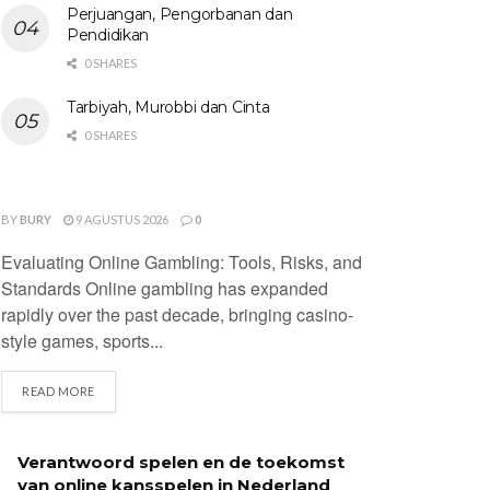
Perjuangan, Pengorbanan dan
Pendidikan
0 SHARES
Tarbiyah, Murobbi dan Cinta
0 SHARES
UNCATEGORIZED
BY
BURY
9 AGUSTUS 2026
0
Evaluating Online Gambling: Tools, Risks, and
Standards Online gambling has expanded
rapidly over the past decade, bringing casino-
style games, sports...
DETAILS
READ MORE
Verantwoord spelen en de toekomst
van online kansspelen in Nederland