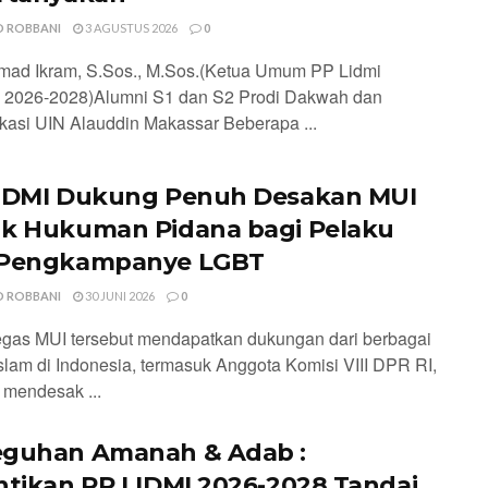
 ROBBANI
3 AGUSTUS 2026
0
ad Ikram, S.Sos., M.Sos.(Ketua Umum PP Lidmi
 2026-2028)Alumni S1 dan S2 Prodi Dakwah dan
asi UIN Alauddin Makassar Beberapa ...
IDMI Dukung Penuh Desakan MUI
k Hukuman Pidana bagi Pelaku
 Pengkampanye LGBT
 ROBBANI
30 JUNI 2026
0
egas MUI tersebut mendapatkan dukungan dari berbagai
slam di Indonesia, termasuk Anggota Komisi VIII DPR RI,
 mendesak ...
guhan Amanah & Adab :
ntikan PP LIDMI 2026-2028 Tandai