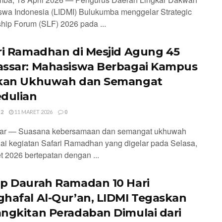
wa Indonesia (LIDMI) Bulukumba menggelar Strategic
hip Forum (SLF) 2026 pada ...
ri Ramadhan di Mesjid Agung 45
ssar: Mahasiswa Berbagai Kampus
kan Ukhuwah dan Semangat
dulian
 2
11 MARET 2026
0
ar — Suasana kebersamaan dan semangat ukhuwah
i kegiatan Safari Ramadhan yang digelar pada Selasa,
t 2026 bertepatan dengan ...
p Daurah Ramadan 10 Hari
hafal Al-Qur’an, LIDMI Tegaskan
ngkitan Peradaban Dimulai dari