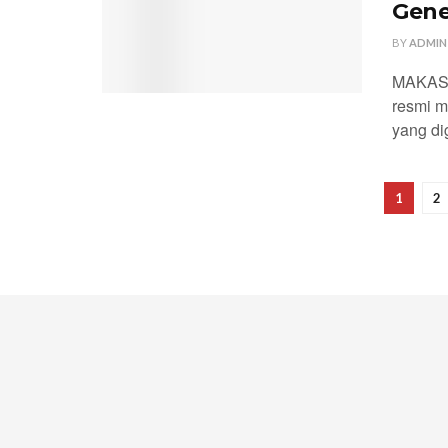
Gene
BY
ADMIN
MAKASS
resmi m
yang dig
1
2