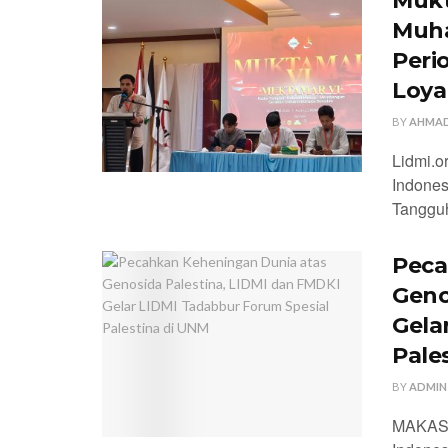
Mukt
Muh
Peri
Loya
BY
AHMAD
Lidmi.
Indones
Tanggu
Peca
Geno
Gela
Pale
BY
ADMIN
MAKASS