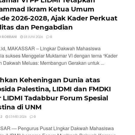
amar VI PP LIDMI Tetapkan
ammad Ikram Ketua Umum
ode 2026-2028, Ajak Kader Perkuat
litas dan Pengabdian
 ROBBANI
18 JUNI 2026
0
or.id, MAKASSAR – Lingkar Dakwah Mahasiswa
ia sukses Menggelar Muktamar VI dengan tema “Kader
h Dakwah Meluas: Membangun Gerakan untuk ...
hkan Keheningan Dunia atas
sida Palestina, LIDMI dan FMDKI
r LIDMI Tadabbur Forum Spesial
stina di UNM
 2
15 MEI 2026
0
AR — Pengurus Pusat Lingkar Dakwah Mahasiswa