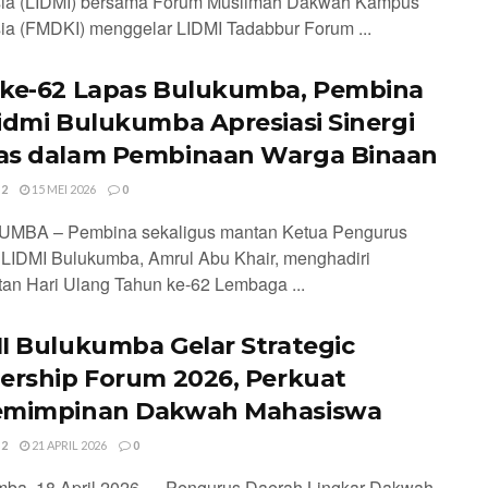
sia (LIDMI) bersama Forum Muslimah Dakwah Kampus
ia (FMDKI) menggelar LIDMI Tadabbur Forum ...
ke-62 Lapas Bulukumba, Pembina
idmi Bulukumba Apresiasi Sinergi
s dalam Pembinaan Warga Binaan
 2
15 MEI 2026
0
MBA – Pembina sekaligus mantan Ketua Pengurus
LIDMI Bulukumba, Amrul Abu Khair, menghadiri
tan Hari Ulang Tahun ke-62 Lembaga ...
I Bulukumba Gelar Strategic
ership Forum 2026, Perkuat
emimpinan Dakwah Mahasiswa
 2
21 APRIL 2026
0
ba, 18 April 2026 — Pengurus Daerah Lingkar Dakwah