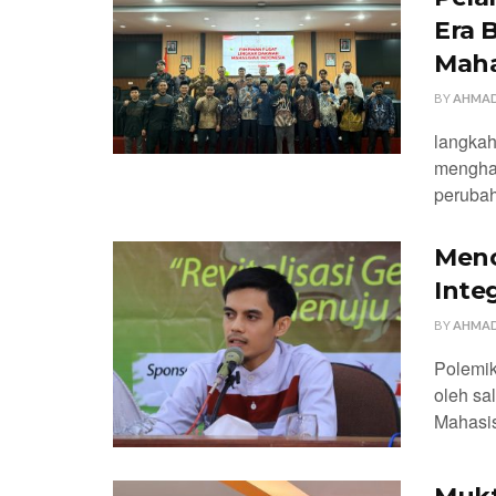
Era 
Maha
BY
AHMAD
langkah
menghad
perubah
Meno
Inte
BY
AHMAD
Polemik
oleh sa
Mahasis