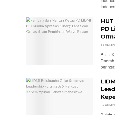
Indone
Indones
HUT 
PD L
Orma
BY
ADMIN
BULUKU
Daerah 
peringa
LIDM
Lead
Kep
BY
ADMIN
Bulukum