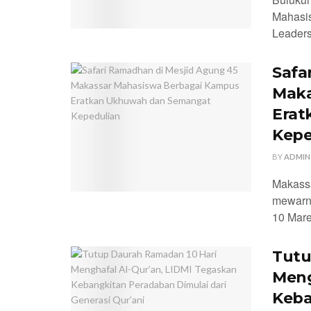
Mahasis
Leaders
Safa
Maka
Erat
Kepe
BY
ADMIN
Makass
mewarna
10 Mare
Tutu
Meng
Keba