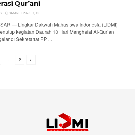
rasi Qur’ani
 2
8 MARET 2026
0
AR — Lingkar Dakwah Mahasiswa Indonesia (LIDMI)
enutup kegiatan Daurah 10 Hari Menghafal Al-Qur’an
elar di Sekretariat PP ...
…
9