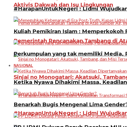
Aktivis Dakwah dan Isu Lingkungan
#HarapanUntukNegeri : Lidmi Wujudkan 
Kuliah Pemikiran Islam : Memperkokoh P
Pemerintah Rencanakan Tambang di Atas
Perkumpulan yang tak memiliki Media, P
NASIONAL
Sinjai no Monogatari: Akatsuki, Tamban
Ketika Nyawa Dihakimi Massa, Keadila
Benarkah Bugis Mengenal Lima Gender
#HarapanUntukNegeri : Lidmi Wujudkan 