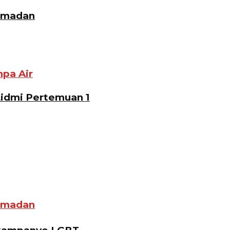
Ramadan
pa Air
Lidmi Pertemuan 1
Ramadan