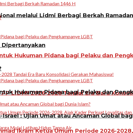
ional melalui Lidmi Berbagi Berkah Ramadan
?
n Dipertanyakan
ntuk Hukuman Pidana bagi Pelaku dan Pen
?
ntuk Hukuman Pidana bagi Pelaku dan Pen
PP LIDMI 2026-2028 Tandai Era Baru Konsol
Israel : Ujian Umat atau Ancaman Global bag
ad Ikram Ketua Umum Periode 2026-2028, A