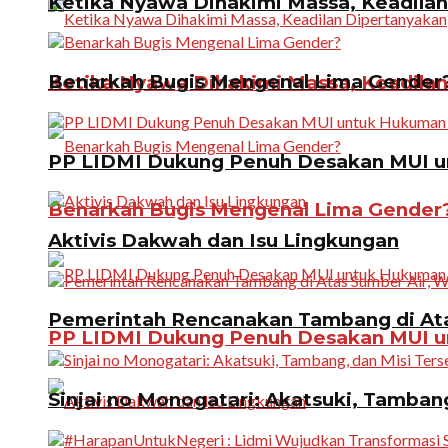
Ketika Nyawa Dihakimi Massa, Keadila
Benarkah Bugis Mengenal Lima Gender
Ketika Nyawa Dihakimi Massa, Keadila
PP LIDMI Dukung Penuh Desakan MUI u
Benarkah Bugis Mengenal Lima Gender
Aktivis Dakwah dan Isu Lingkungan
Pemerintah Rencanakan Tambang di Atas
PP LIDMI Dukung Penuh Desakan MUI u
Sinjai no Monogatari: Akatsuki, Tamban