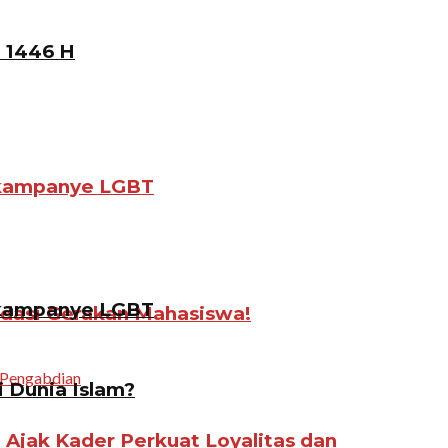
 1446 H
gkampanye LGBT
gkampanye LGBT
idasi Gerakan Mahasiswa!
i Dunia Islam?
jak Kader Perkuat Loyalitas dan