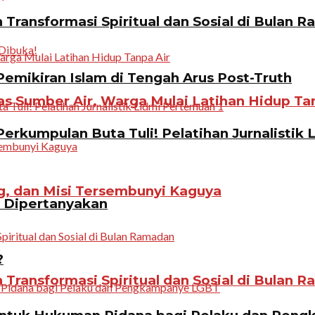
Transformasi Spiritual dan Sosial di Bulan 
emikiran Islam di Tengah Arus Post-Truth
 Sumber Air, Warga Mulai Latihan Hidup Tan
erkumpulan Buta Tuli! Pelatihan Jurnalistik 
g, dan Misi Tersembunyi Kaguya
n Dipertanyakan
?
Transformasi Spiritual dan Sosial di Bulan 