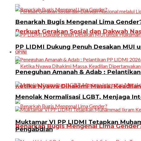
Benarkah Bugis Mengenal Lima Gender
Perkuat Gerakan Sosial dan Dakwah Nas
PP LIDMI Dukung Penuh Desakan MUI u
OPINI
Peneguhan Amanah & Adab : Pelantikan 
Ketika Nyawa Dihakimi Massa, Keadila
Menolak Normalisasi LGBT, Menjaga In
Muktamar VI PP LIDMI Tetapkan Muhamm
Benarkah Bugis Mengenal Lima Gender
Pengabdian