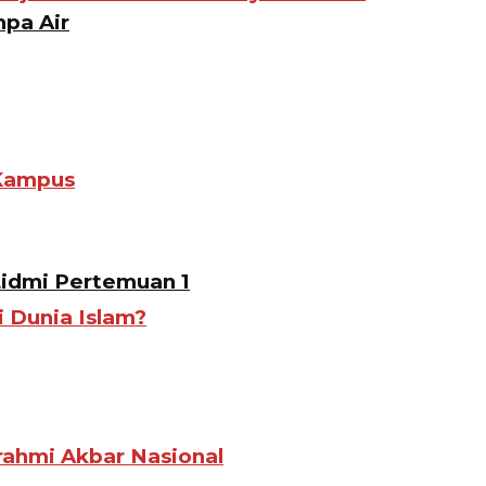
pa Air
 Kampus
Lidmi Pertemuan 1
i Dunia Islam?
ahmi Akbar Nasional