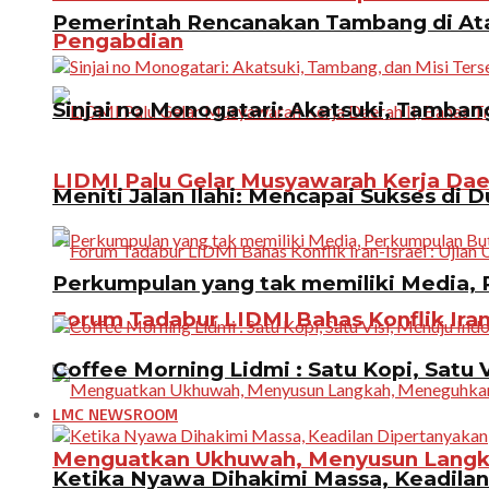
Pemerintah Rencanakan Tambang di Atas
Pengabdian
Sinjai no Monogatari: Akatsuki, Tamban
LIDMI Palu Gelar Musyawarah Kerja Dae
Meniti Jalan Ilahi: Mencapai Sukses di D
Perkumpulan yang tak memiliki Media, P
Forum Tadabur LIDMI Bahas Konflik Iran-
Coffee Morning Lidmi : Satu Kopi, Satu 
LMC NEWSROOM
Menguatkan Ukhuwah, Menyusun Langkah
Ketika Nyawa Dihakimi Massa, Keadila