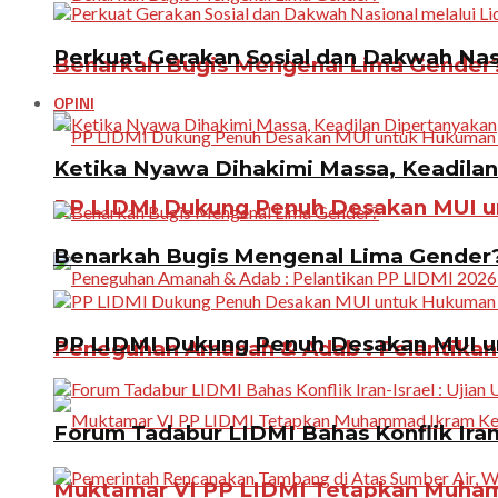
Perkuat Gerakan Sosial dan Dakwah Nas
Benarkah Bugis Mengenal Lima Gender
OPINI
Ketika Nyawa Dihakimi Massa, Keadila
PP LIDMI Dukung Penuh Desakan MUI u
Benarkah Bugis Mengenal Lima Gender
PP LIDMI Dukung Penuh Desakan MUI u
Peneguhan Amanah & Adab : Pelantikan 
Forum Tadabur LIDMI Bahas Konflik Iran-
Muktamar VI PP LIDMI Tetapkan Muhamm