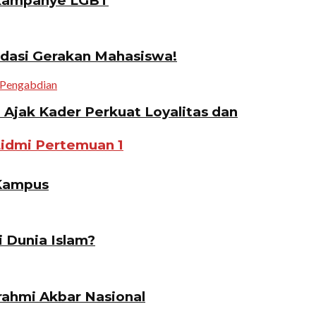
gkampanye LGBT
idasi Gerakan Mahasiswa!
jak Kader Perkuat Loyalitas dan
Lidmi Pertemuan 1
 Kampus
i Dunia Islam?
ahmi Akbar Nasional