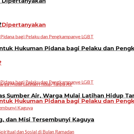
n Dipertanyakan
?
n Dipertanyakan
ntuk Hukuman Pidana bagi Pelaku dan Pen
?
 Sumber Air, Warga Mulai Latihan Hidup Tan
ntuk Hukuman Pidana bagi Pelaku dan Pen
g, dan Misi Tersembunyi Kaguya