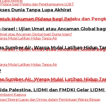
ukses Dunia Tanpa Lupa Akhirat
ntuk Hukuman Pidana bagi Pelaku dan Pen
Israel : Ujian Umat atau Ancaman Global bag
 Sumber Air, Warga Mulai Latihan Hidup Tan
Israel : Ujian Umat atau Ancaman Global bag
?
 Sumber Air, Warga Mulai Latihan Hidup Tan
da Palestina, LIDMI dan FMDKI Gelar LIDMI 