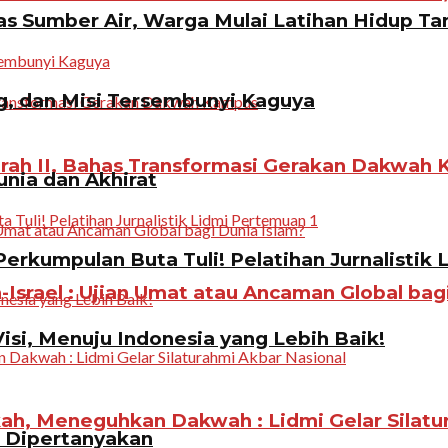
 Sumber Air, Warga Mulai Latihan Hidup Tan
g, dan Misi Tersembunyi Kaguya
rah II, Bahas Transformasi Gerakan Dakwah
unia dan Akhirat
erkumpulan Buta Tuli! Pelatihan Jurnalistik 
Israel : Ujian Umat atau Ancaman Global bag
Visi, Menuju Indonesia yang Lebih Baik!
, Meneguhkan Dakwah : Lidmi Gelar Silatur
n Dipertanyakan