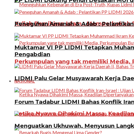
PP LIDMI Dukung Penuh Desakan MUI u
Kuliah Pemikiran Islam : Memperkokoh P
Peneguhan Amanah & Adab : Pelantikan 
Muktamar VI PP LIDMI Tetapkan Muhamm
Pengabdian
Perkumpulan yang tak memiliki Media, P
LIDMI Palu Gelar Musyawarah Kerja Dae
NASIONAL
Forum Tadabur LIDMI Bahas Konflik Iran-
Ketika Nyawa Dihakimi Massa, Keadila
Menguatkan Ukhuwah, Menyusun Langkah