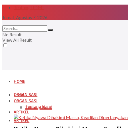
Tentang LIDMI
Jumat, Agustus 7, 2026
No Result
View All Result
HOME
ORGANISASI
HOME
ORGANISASI
Tentang Kami
Tentang Kami
ARTIKEL
ARTIKEL