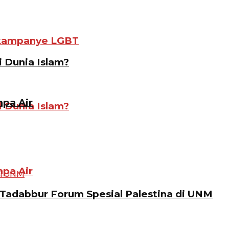
gkampanye LGBT
i Dunia Islam?
pa Air
i Dunia Islam?
pa Air
Tadabbur Forum Spesial Palestina di UNM