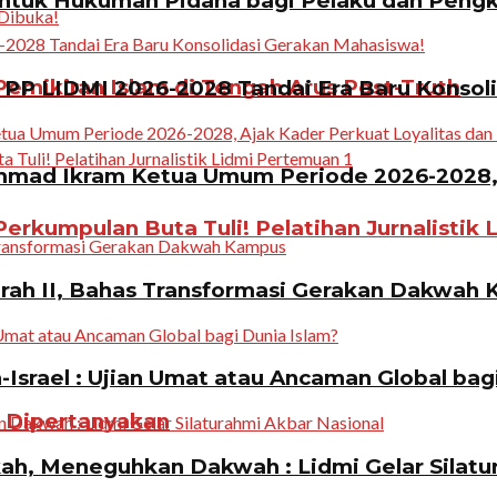
ntuk Hukuman Pidana bagi Pelaku dan Pen
emikiran Islam di Tengah Arus Post-Truth
PP LIDMI 2026-2028 Tandai Era Baru Konsol
ad Ikram Ketua Umum Periode 2026-2028, A
erkumpulan Buta Tuli! Pelatihan Jurnalistik 
rah II, Bahas Transformasi Gerakan Dakwah
Israel : Ujian Umat atau Ancaman Global bag
n Dipertanyakan
, Meneguhkan Dakwah : Lidmi Gelar Silatur