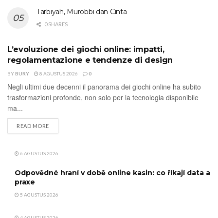
Tarbiyah, Murobbi dan Cinta
0 SHARES
L’evoluzione dei giochi online: impatti,
UNCATEGORIZED
regolamentazione e tendenze di design
BY
BURY
8 AGUSTUS 2026
0
Negli ultimi due decenni il panorama dei giochi online ha subito
trasformazioni profonde, non solo per la tecnologia disponibile
ma...
DETAILS
READ MORE
6 AGUSTUS 2026
Odpovědné hraní v době online kasin: co říkají data a
praxe
5 AGUSTUS 2026
4 AGUSTUS 2026