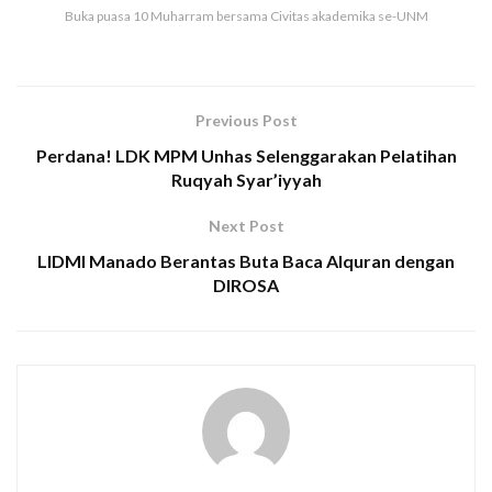
Buka puasa 10 Muharram bersama Civitas akademika se-UNM
Previous Post
Perdana! LDK MPM Unhas Selenggarakan Pelatihan
Ruqyah Syar’iyyah
Next Post
LIDMI Manado Berantas Buta Baca Alquran dengan
DIROSA