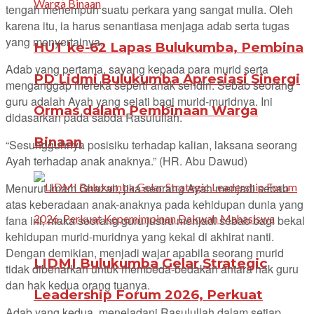
tengah menempuh suatu perkara yang sangat mulia. Oleh
karena itu, ia harus senantiasa menjaga adab serta tugas
yang menyertainya.
HUT ke-62 Lapas Bulukumba, Pembina
Adab yang pertama, sayang kepada para murid serta
PD Lidmi Bulukumba Apresiasi Sinergi
menganggap mereka seperti anak sendiri. Sebab seorang
guru adalah Ayah yang sejati bagi murid-muridnya. Ini
Ormas dalam Pembinaan Warga
didasarkan pada sabda Rasulullah.
Binaan
“Sesungguhnya posisiku terhadap kalian, laksana seorang
Ayah terhadap anak anaknya.” (HR. Abu Dawud)
Menurut Imam Ghazali, jika seorang Ayah menjadi sebab
atas keberadaan anak-anaknya pada kehidupan dunia yang
fana ini, maka seorang guru justru menjadi sebab bagi bekal
kehidupan murid-muridnya yang kekal di akhirat nanti.
Dengan demikian, menjadi wajar apabila seorang murid
LIDMI Bulukumba Gelar Strategic
tidak dibenarkan untuk membeda-bedakan antara hak guru
dan hak kedua orang tuanya.
Leadership Forum 2026, Perkuat
Adab yang kedua, meneladani Rasulullah dalam setiap