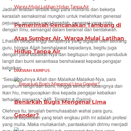
Jadilah teladan terbaik bagi para muridmu dan bekerja
keraslah semaksimal mungkin untuk melahirkan generasi
pejuang, generasi yang beradab, generasi yang cinta
Pemerintah Rencanakan Tambang di
dengan ilmu, semangat dalam beramal dan berdakwah.
Atas Sumber Air, Warga Mulai Latihan
Lihatlah betapa tinggi derajatnya yang digapai oleh seorang
guru, hingga Allah bershalawat kepadanya, begitu juga
Hidup Tanpa Air
dengan para Malaikat-Nya dan begitupun dengan penduduk
langit dan bumi senantiasa bershalawat kepada pengajar
kebaikan.
DAKWAH KAMPUS
“Sesungguhnya Allah dan Malaikat-Malaikat-Nya, para
penghuni langit dan bumi, hingga semut di lubangnya dan
ikan hiu, mengucapkan doa kepada pengajar kebaikan
terhadap manusia.” (HR. Tirmidzi & Darimi).
Benarkah Bugis Mengenal Lima
Olehnya itu, teruslah bermuhasabah wahai para guru.
Gender?
Karena keputusan yang telah engkau pilih ini adalah profesi
yang mulia. Maka muliakanlah, pantaskanlah dirimu menjadi
guru sejati yang memiliki ruh, semangat dan jiwa yang