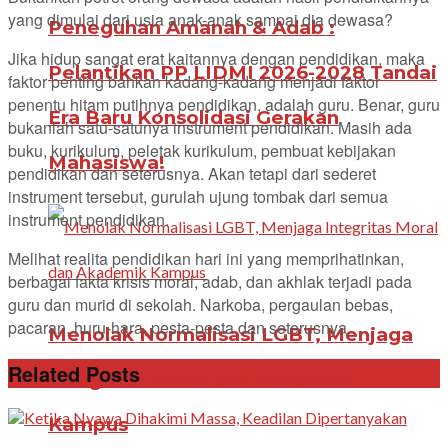
yang dimulai dari usia anak-anak sampai dia dewasa?
Peneguhan Amanah & Adab :
Jika hidup sangat erat kaitannya dengan pendidikan, maka
Pelantikan PP LIDMI 2026-2028 Tandai
faktor penting bahkan kadang-kadang menjadi faktor
penentu hitam putihnya pendidikan, adalah guru. Benar, guru
Era Baru Konsolidasi Gerakan
bukanlah satu-satunya instrument pendidikan. Masih ada
buku, kurikulum, peletak kurikulum, pembuat kebijakan
Mahasiswa!
pendidikan dan seterusnya. Akan tetapi dari sederet
instrument tersebut, gurulah ujung tombak dari semua
instrument pendidikan.
Melihat realita pendidikan hari ini yang memprihatinkan,
berbagai fakta krisis moral, adab, dan akhlak terjadi pada
guru dan murid di sekolah. Narkoba, pergaulan bebas,
pacaran, huru-hara, pesta-pesta dan seterusnya.
Menolak Normalisasi LGBT, Menjaga
Related Posts
Integritas Moral dan Akademik
Kampus