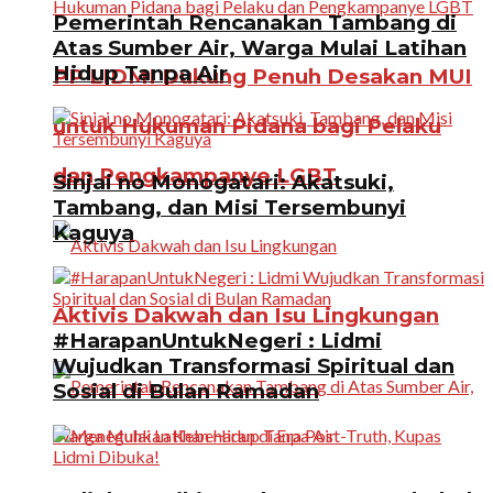
Pemerintah Rencanakan Tambang di
Atas Sumber Air, Warga Mulai Latihan
Hidup Tanpa Air
PP LIDMI Dukung Penuh Desakan MUI
untuk Hukuman Pidana bagi Pelaku
dan Pengkampanye LGBT
Sinjai no Monogatari: Akatsuki,
Tambang, dan Misi Tersembunyi
Kaguya
Aktivis Dakwah dan Isu Lingkungan
#HarapanUntukNegeri : Lidmi
Wujudkan Transformasi Spiritual dan
Sosial di Bulan Ramadan