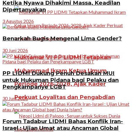
Ketika Nyawa Dihakimi Massa, Keadilan
Dipertanyakan
3 Agustus 2026
Benarkah Bugis Mengenal Lima Gender?
30 Juni 2026
Muktamar VI PP LIDMI Tetapkan
Muhammad Ikram Ketua Umum
PP LIDMI Dukung Penuh Desakan MUI
untuk Hukuman Pidana bagi Pelaku dan
Periode 2026-2028, Ajak Kader
Pengkampanye LGBT
Perkuat Loyalitas dan Pengabdian
30 Juni 2026
Forum Tadabur LIDMI Bahas Konflik Iran-
Israel : Ujian Umat atau Ancaman Global