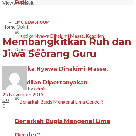
Baik!
View All Result
LMC NEWSROOM
Home
Opini
Membangkitkan Ruh dan
Jiwa Seorang Guru
Ketika Nyawa Dihakimi Massa,
Keadilan Dipertanyakan
by
admin
25 November 2019
0
0
0
Benarkah Bugis Mengenal Lima
Gender?