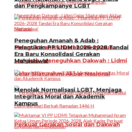
dan Pengkampanye LGBT
Peneguhan Amanah & Adab :
Menguatkan Ukhuwah, Menyusun
Pelantikan PP LIDMI 2026-2028 Tandai
Era Baru Konsolidasi Gerakan
Langkah, Meneguhkan Dakwah : Lidmi
Mahasiswa!
Gelar Silaturahmi Akbar Nasional
Menolak Normalisasi LGBT, Menjaga
Integritas Moral dan Akademik
Kampus
Perkuat Gerakan Sosial dan Dakwah