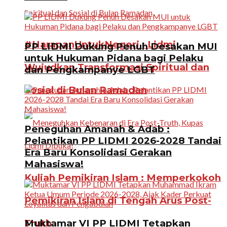
#HarapanUntukNegeri : Lidmi
PP LIDMI Dukung Penuh Desakan MUI
untuk Hukuman Pidana bagi Pelaku
Wujudkan Transformasi Spiritual dan
dan Pengkampanye LGBT
Sosial di Bulan Ramadan
Peneguhan Amanah & Adab :
Pelantikan PP LIDMI 2026-2028 Tandai
Era Baru Konsolidasi Gerakan
Mahasiswa!
Kuliah Pemikiran Islam : Memperkokoh
Pemikiran Islam di Tengah Arus Post-
Truth
Muktamar VI PP LIDMI Tetapkan