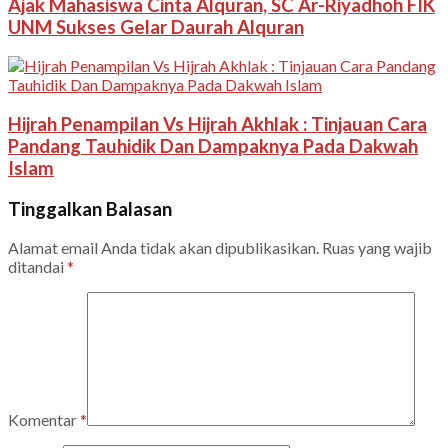
Ajak Mahasiswa Cinta Alquran, SC Ar-Riyadhoh FIK
UNM Sukses Gelar Daurah Alquran
Hijrah Penampilan Vs Hijrah Akhlak : Tinjauan Cara
Pandang Tauhidik Dan Dampaknya Pada Dakwah
Islam
Tinggalkan Balasan
Alamat email Anda tidak akan dipublikasikan.
Ruas yang wajib
ditandai
*
Komentar
*