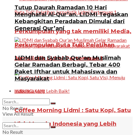
Tutup Daurah Ramadan 10 Hari
Menghafal Al-Qur’an, LIDMI Tegaskan
Kebangkitan Peradaban Dimulai dari
Generasi Qur’ani
Perkumpulan yang tak memiliki Media,
Perkumpulan Buta Tuli! Pelatihan
LIDMI dan Syabab Qur’an Muslimah
Jurnalistik Lidmi Pertemuan 1
Gelar Ramadan Berbagi, Tebar 400
Paket Ifthar untuk Mahasiswa dan
Masyarakat
HUBUNGI KAMI
No Result
Coffee Morning Lidmi : Satu Kopi, Satu
View All Result
Visi, Menuju Indonesia yang Lebih
No Result