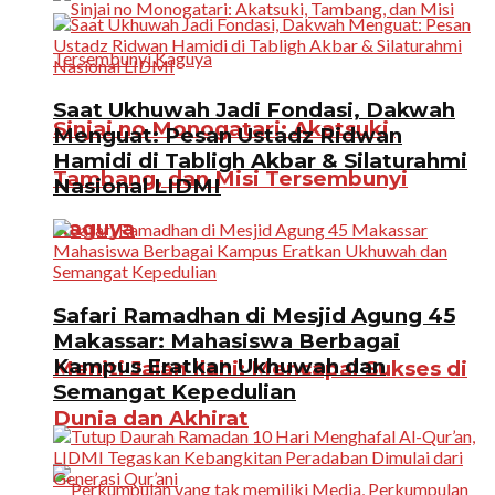
Saat Ukhuwah Jadi Fondasi, Dakwah
Sinjai no Monogatari: Akatsuki,
Menguat: Pesan Ustadz Ridwan
Hamidi di Tabligh Akbar & Silaturahmi
Tambang, dan Misi Tersembunyi
Nasional LIDMI
Kaguya
Safari Ramadhan di Mesjid Agung 45
Makassar: Mahasiswa Berbagai
Kampus Eratkan Ukhuwah dan
Meniti Jalan Ilahi: Mencapai Sukses di
Semangat Kepedulian
Dunia dan Akhirat