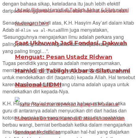
dengan bahasa sikap, keteladana itu jauh lebih efektif
daripada menggunakan kalimat atau nasihat secara lisan.
Senada dengan hal di atas, K.H. Hasyim Asy’ari dalam kitab
Adab al-
allim juga menyatakan,
Alim wa al-Muta
“Sesungguhnya mengajarkan ilmu adalah perkara yang
Saat Ukhuwah Jadi Fondasi, Dakwah
paling penting menurut agama dan derajat orang mukmin
yang paling tinggi…”.
Menguat: Pesan Ustadz Ridwan
Tugas pendidik yang utama adalah menyempurnakan,
membersihkan, menyucikan, serta membawa hati manusia
Hamidi di Tabligh Akbar & Silaturahmi
untuk mendekatkan diri (taqarrub) kepada Allah. Hal tersebut
karena tujuan pendidikan yang utama adalah upaya untuk
Nasional LIDMI
mendekatkan diri kepada-Nya.
K.H. Hasyim Asy’ari memaparkan bahwa adab dan etika
guru di antaranya adalah menyucikan diri dari hadas dan
kotoran, berpakaian yang sopan dan rapi dan usahakan
berbau wangi, berniat beribadah ketika dalam mengajarkan
ilmu kepada anak didik; sampaikan hal-hal yang diajarkan