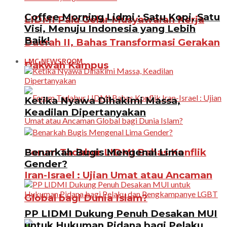
Coffee Morning Lidmi : Satu Kopi, Satu
LIDMI Palu Gelar Musyawarah Kerja
Visi, Menuju Indonesia yang Lebih
Baik!
Daerah II, Bahas Transformasi Gerakan
LMC NEWSROOM
Dakwah Kampus
Ketika Nyawa Dihakimi Massa,
Keadilan Dipertanyakan
Benarkah Bugis Mengenal Lima
Forum Tadabur LIDMI Bahas Konflik
Gender?
Iran-Israel : Ujian Umat atau Ancaman
Global bagi Dunia Islam?
PP LIDMI Dukung Penuh Desakan MUI
untuk Hukuman Pidana bagi Pelaku