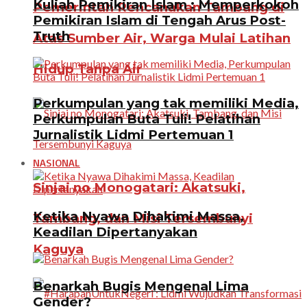
Kuliah Pemikiran Islam : Memperkokoh
Pemerintah Rencanakan Tambang di
Pemikiran Islam di Tengah Arus Post-
Truth
Atas Sumber Air, Warga Mulai Latihan
Hidup Tanpa Air
Perkumpulan yang tak memiliki Media,
Perkumpulan Buta Tuli! Pelatihan
Jurnalistik Lidmi Pertemuan 1
NASIONAL
Sinjai no Monogatari: Akatsuki,
Ketika Nyawa Dihakimi Massa,
Tambang, dan Misi Tersembunyi
Keadilan Dipertanyakan
Kaguya
Benarkah Bugis Mengenal Lima
Gender?