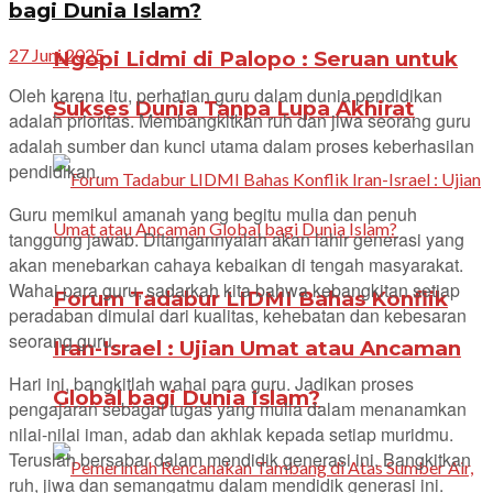
bagi Dunia Islam?
27 Juni 2025
Ngopi Lidmi di Palopo : Seruan untuk
Oleh karena itu, perhatian guru dalam dunia pendidikan
Sukses Dunia Tanpa Lupa Akhirat
adalah prioritas. Membangkitkan ruh dan jiwa seorang guru
adalah sumber dan kunci utama dalam proses keberhasilan
pendidikan.
Guru memikul amanah yang begitu mulia dan penuh
tanggung jawab. Ditangannyalah akan lahir generasi yang
akan menebarkan cahaya kebaikan di tengah masyarakat.
Wahai para guru, sadarkah kita bahwa kebangkitan setiap
Forum Tadabur LIDMI Bahas Konflik
peradaban dimulai dari kualitas, kehebatan dan kebesaran
seorang guru.
Iran-Israel : Ujian Umat atau Ancaman
Hari ini, bangkitlah wahai para guru. Jadikan proses
Global bagi Dunia Islam?
pengajaran sebagai tugas yang mulia dalam menanamkan
nilai-nilai iman, adab dan akhlak kepada setiap muridmu.
Teruslah bersabar dalam mendidik generasi ini. Bangkitkan
ruh, jiwa dan semangatmu dalam mendidik generasi ini.