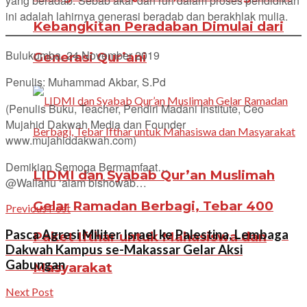
yang beradab. Sebab akar dan ruh dalam proses pendidikan
ini adalah lahirnya generasi beradab dan berakhlak mulia.
Kebangkitan Peradaban Dimulai dari
Bulukumba, 24 November 2019
Generasi Qur’ani
Penulis: Muhammad Akbar, S.Pd
(Penulis Buku, Teacher, Pendiri Madani Institute, Ceo
Mujahid Dakwah Media dan Founder
www.mujahiddakwah.com)
Demikian Semoga Bermamfaat…
LIDMI dan Syabab Qur’an Muslimah
@Wallahu ‘alam bishowab…
Gelar Ramadan Berbagi, Tebar 400
Previous Post
Pasca Agresi Militer Israel ke Palestina, Lembaga
Paket Ifthar untuk Mahasiswa dan
Dakwah Kampus se-Makassar Gelar Aksi
Gabungan
Masyarakat
Next Post