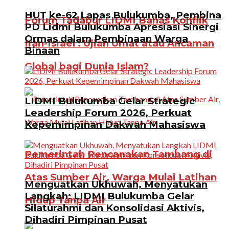
HUT ke-62 Lapas Bulukumba, Pembina
Forum Tadabur LIDMI Bahas Konflik
PD Lidmi Bulukumba Apresiasi Sinergi
Ormas dalam Pembinaan Warga
Iran-Israel : Ujian Umat atau Ancaman
Binaan
Global bagi Dunia Islam?
LIDMI Bulukumba Gelar Strategic
Leadership Forum 2026, Perkuat
Kepemimpinan Dakwah Mahasiswa
Pemerintah Rencanakan Tambang di
Atas Sumber Air, Warga Mulai Latihan
Menguatkan Ukhuwah, Menyatukan
Langkah: LIDMI Bulukumba Gelar
Hidup Tanpa Air
Silaturahmi dan Konsolidasi Aktivis,
Dihadiri Pimpinan Pusat