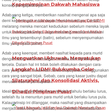
Kepemimpinan Dakwah Mahasiswa
konsep pengajarannya.
Adab yang ketiga, memberikan nasihat mengenai apa saja
demi kepentingan masa depan murid-muridnya. Contoh,
melarang mereka mencari kedudukan sebelum mereka layak
untuk mendapatkannya. Juga melarang mereka menekuni
ilmu yang tersembunyi (batin), sebelum menyempurnakan
ilmu yang nyata (zahir).
Adab yang keempat, memberi nasihat kepada para murid
Menguatkan Ukhuwah, Menyatukan
dengan tulus, serta mencegah mereka dari akhlak yang
tercela. Dalam hal ini tidak boleh dilakukan dengan cara-
Langkah: LIDMI Bulukumba Gelar
cara yang kasar, melainkan harus diupayakan menggunakan
cara yang sangat bijak. Sebab, cara yang kasar justru dapat
Silaturahmi dan Konsolidasi Aktivis,
merusak esensi pencapaian.
Idealnya, sang pendidik harus terlebih dahulu berlaku lurus,
Dihadiri Pimpinan Pusat
setelah itu ia menuntun para murid untuk berlaku lurus pula.
Kalau prinsip ini dilanggar, maka nasihat yang disampaikan
menjadi tidak berguna. Sebab, memberikan keteladanan