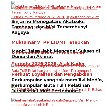
Sinjai no Monogatari: Akatsuki,
Tambang, dan Misi Tersembunyi
Kaguya
Muktamar VI PP LIDMI Tetapkan
Meniti Jalan Ilahi: Mencapai Sukses di
Muhammad Ikram Ketua Umum
Dunia dan Akhirat
Periode 2026-2028, Ajak Kader
Perkuat Loyalitas dan Pengabdian
Perkumpulan yang tak memiliki Media,
Perkumpulan Buta Tuli! Pelatihan
Jurnalistik Lidmi Pertemuan 1