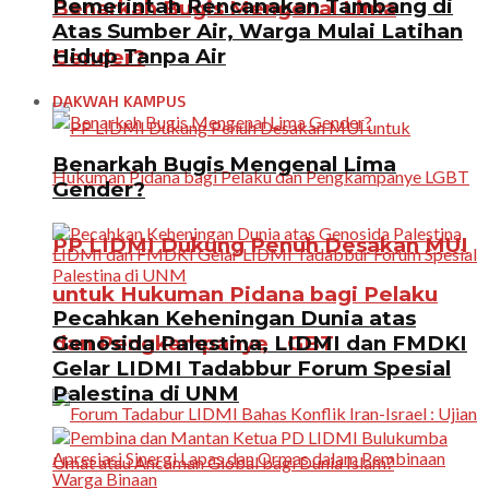
Pemerintah Rencanakan Tambang di
Benarkah Bugis Mengenal Lima
Atas Sumber Air, Warga Mulai Latihan
Hidup Tanpa Air
Gender?
DAKWAH KAMPUS
Benarkah Bugis Mengenal Lima
Gender?
PP LIDMI Dukung Penuh Desakan MUI
untuk Hukuman Pidana bagi Pelaku
Pecahkan Keheningan Dunia atas
Genosida Palestina, LIDMI dan FMDKI
dan Pengkampanye LGBT
Gelar LIDMI Tadabbur Forum Spesial
Palestina di UNM