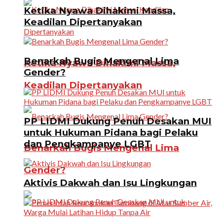
Ketika Nyawa Dihakimi Massa,
Keadilan Dipertanyakan
Benarkah Bugis Mengenal Lima
Ketika Nyawa Dihakimi Massa,
Gender?
Keadilan Dipertanyakan
PP LIDMI Dukung Penuh Desakan MUI
untuk Hukuman Pidana bagi Pelaku
dan Pengkampanye LGBT
Benarkah Bugis Mengenal Lima
Gender?
Aktivis Dakwah dan Isu Lingkungan