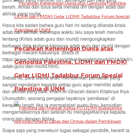
bersih, ikhlas dan tulus serta menata diri dengan adab dan
akhlak yang mulia.
Harus kita sadari bahwa guru hari ini sedang dilanda krisis
adab dan akhlak, beberapa waktu lalu saya telah menulis
tentang (Krisis adab guru dan murid) mengungkapkan
berbagai data tentang krisisnya adab guru dan murid dengan
Pecahkan Keheningan Dunia atas
berbagai macam kasusnya. (Baca di
https://www.hidayatullah.com/artikel/tsaqafah/read/2019/08/01
Genosida Palestina, LIDMI dan FMDKI
adab-guru-dan-murid.html).
Gelar LIDMI Tadabbur Forum Spesial
Sebab itu, para ulama telah memberikan perhatian yang
sangat mendalam kepada setiap guru agar memiliki adab
Palestina di UNM
dan akhlak yang baik. Imam Al-Ghazali dalam Kitabnya Ihya
Ulumuddin, seorang pengajar layaknya ‘pembesar’ di
kerajaan langit, jika ia mempelajari suatu ilmu, kemudian
mengamalkannya dan setelah itu mengajarkannya kepada
orang lain dengan ikhlas.
Siapa saja yang menekuni tugas sebagai pendidik, berarti ia