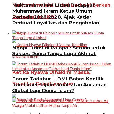
Nasional melalui Lidmi Berbagi Berkah
Muktamar VI PP LIDMI Tetapkan
Muhammad Ikram Ketua Umum
Ramadan 1446 H
Periode 2026-2028, Ajak Kader
Perkuat Loyalitas dan Pengabdian
OPINI
Ngopi Lidmi di Palopo : Seruan untuk
Sukses Dunia Tanpa Lupa Akhirat
Ketika Nyawa Dihakimi Massa,
Forum Tadabur LIDMI Bahas Konflik
Keadilan Dipertanyakan
Iran-Israel : Ujian Umat atau Ancaman
Global bagi Dunia Islam?