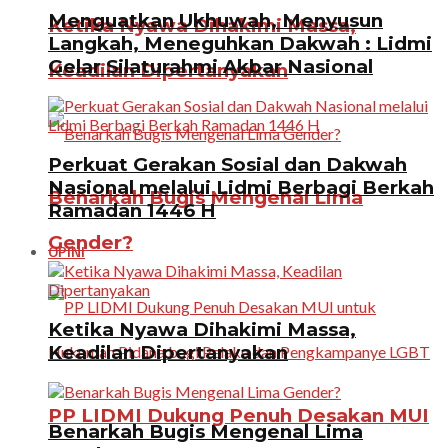
Menguatkan Ukhuwah, Menyusun
Ketika Nyawa Dihakimi Massa,
Langkah, Meneguhkan Dakwah : Lidmi
Gelar Silaturahmi Akbar Nasional
Keadilan Dipertanyakan
Perkuat Gerakan Sosial dan Dakwah
Nasional melalui Lidmi Berbagi Berkah
Benarkah Bugis Mengenal Lima
Ramadan 1446 H
Gender?
OPINI
Ketika Nyawa Dihakimi Massa,
Keadilan Dipertanyakan
PP LIDMI Dukung Penuh Desakan MUI
Benarkah Bugis Mengenal Lima