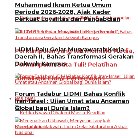
Muhammad Ikram Ketua Umum
Periode 2026-2028, Ajak Kader
Perkuat Loyalitas dan Pengabdian
LIDMI Palu Gelar Musyawarah Kerja
Perkumpulan yang tak memiliki Media,
Daerah II, Bahas Transformasi Gerakan
Dakwah Kampus
Perkumpulan Buta Tuli! Pelatihan
Jurnalistik Lidmi Pertemuan 1
Forum Tadabur LIDMI Bahas Konflik
NASIONAL
Iran-Israel : Ujian Umat atau Ancaman
Global bagi Dunia Islam?