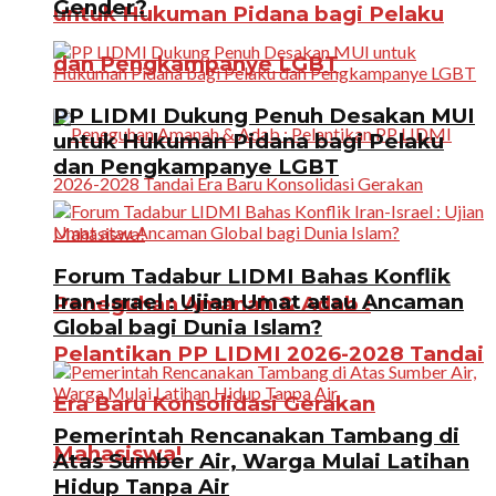
Gender?
untuk Hukuman Pidana bagi Pelaku
dan Pengkampanye LGBT
PP LIDMI Dukung Penuh Desakan MUI
untuk Hukuman Pidana bagi Pelaku
dan Pengkampanye LGBT
Forum Tadabur LIDMI Bahas Konflik
Iran-Israel : Ujian Umat atau Ancaman
Peneguhan Amanah & Adab :
Global bagi Dunia Islam?
Pelantikan PP LIDMI 2026-2028 Tandai
Era Baru Konsolidasi Gerakan
Pemerintah Rencanakan Tambang di
Mahasiswa!
Atas Sumber Air, Warga Mulai Latihan
Hidup Tanpa Air