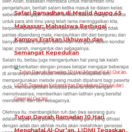
oleh Allah, biasakan membaca untuk menambah ilmu
pengetahuan, berilah salam ketika masuk ke dalam kelas;
Safari Ramadhan di Mesjid Agung 45
sebelum mengajar mulailah terlebih dahulu dengan berdoa
untuk para ahli ilmu yang telah lama meninggalkan kita,
Makassar: Mahasiswa Berbagai
berpenampilan yang kalem dan jauhi hal-hal yang tidak
pantas dipandang mata, menjauhkan diri dari bergurau dan
Kampus Eratkan Ukhuwah dan
banyak tertawa, jangan sekali-kali mengajar dalam kondisi
lapar, marah, mengantuk dan sebagainya.
Semangat Kepedulian
Selain itu, beliau juga menganjurkan hal yang tak kalah
penting berkaitan dengan proses belajar mengajar beberapa
di antaranya ialah selalu melakukan introspeksi diri,
mempergunakan metode yang mudah dipahami bagi peserta
didik, membangkitkan antusias peserta didik dengan
memotivasinya, memberikan latihan-latihan yang bersifat
membantu, dan lain sebagainya.
Olehnya itu, membangkitan ruh dan jiwa seorang guru
Tutup Daurah Ramadan 10 Hari
adalah tugas yang paling utama. Sang guru yang dihiasi
dengan adab dan akhlak mulia akan melahirkan generasi
Menghafal Al-Qur’an, LIDMI Tegaskan