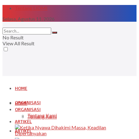
Tentang LIDMI
Selasa, Agustus 11, 2026
No Result
View All Result
HOME
ORGANISASI
HOME
ORGANISASI
Tentang Kami
Tentang Kami
ARTIKEL
ARTIKEL