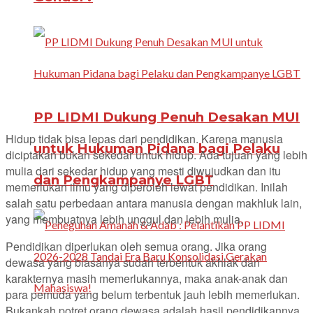
PP LIDMI Dukung Penuh Desakan MUI
Hidup tidak bisa lepas dari pendidikan. Karena manusia
untuk Hukuman Pidana bagi Pelaku
diciptakan bukan sekedar untuk hidup. Ada tujuan yang lebih
mulia dari sekedar hidup yang mesti diwujudkan dan itu
dan Pengkampanye LGBT
memerlukan ilmu yang diperoleh lewat pendidikan. Inilah
salah satu perbedaan antara manusia dengan makhluk lain,
yang membuatnya lebih unggul dan lebih mulia.
Pendidikan diperlukan oleh semua orang. Jika orang
dewasa yang biasanya sudah terbentuk akhlak dan
karakternya masih memerlukannya, maka anak-anak dan
para pemuda yang belum terbentuk jauh lebih memerlukan.
Bukankah potret orang dewasa adalah hasil pendidikannya