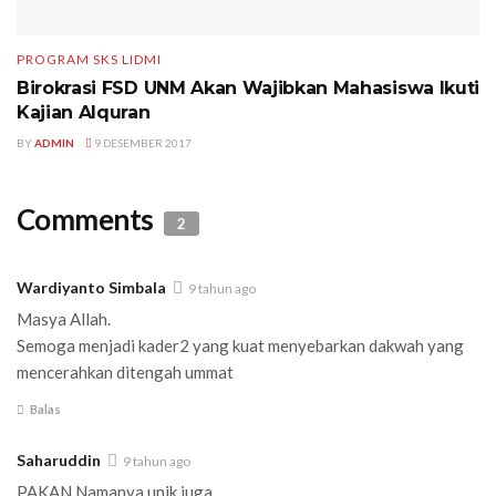
PROGRAM SKS LIDMI
Birokrasi FSD UNM Akan Wajibkan Mahasiswa Ikuti
Kajian Alquran
BY
ADMIN
9 DESEMBER 2017
Comments
2
Wardiyanto Simbala
9 tahun ago
Masya Allah.
Semoga menjadi kader2 yang kuat menyebarkan dakwah yang
mencerahkan ditengah ummat
Balas
Saharuddin
9 tahun ago
PAKAN Namanya unik juga