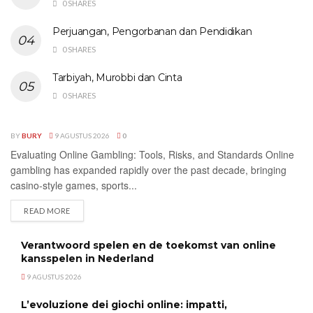
0 SHARES
Perjuangan, Pengorbanan dan Pendidikan
0 SHARES
Tarbiyah, Murobbi dan Cinta
0 SHARES
BY
BURY
9 AGUSTUS 2026
0
UNCATEGORIZED
Evaluating Online Gambling: Tools, Risks, and Standards Online
gambling has expanded rapidly over the past decade, bringing
casino-style games, sports...
DETAILS
READ MORE
Verantwoord spelen en de toekomst van online
kansspelen in Nederland
9 AGUSTUS 2026
L’evoluzione dei giochi online: impatti,