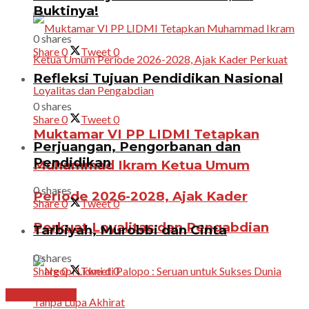
Buktinya!
0 shares
Share
0
Tweet
0
Refleksi Tujuan Pendidikan Nasional
0 shares
Share
0
Tweet
0
Muktamar VI PP LIDMI Tetapkan
Perjuangan, Pengorbanan dan
Pendidikan
Muhammad Ikram Ketua Umum
0 shares
Periode 2026-2028, Ajak Kader
Share
0
Tweet
0
Perkuat Loyalitas dan Pengabdian
Tarbiyah, Murobbi dan Cinta
0 shares
Share
0
Tweet
0
Uncategorized