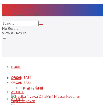
Tentang LIDMI
Jumat, Agustus 7, 2026
No Result
View All Result
HOME
ORGANISASI
HOME
ORGANISASI
Tentang Kami
Tentang Kami
ARTIKEL
ARTIKEL