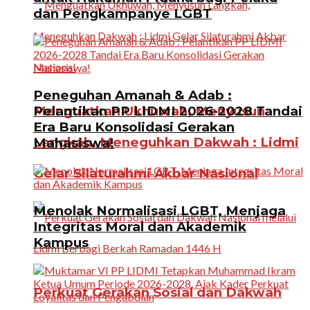
dan Pengkampanye LGBT
Peneguhan Amanah & Adab :
Menguatkan Ukhuwah, Menyusun
Pelantikan PP LIDMI 2026-2028 Tandai
Era Baru Konsolidasi Gerakan
Langkah, Meneguhkan Dakwah : Lidmi
Mahasiswa!
Gelar Silaturahmi Akbar Nasional
Menolak Normalisasi LGBT, Menjaga
Integritas Moral dan Akademik
Kampus
Perkuat Gerakan Sosial dan Dakwah