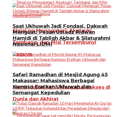
Saat Ukhuwah Jadi Fondasi, Dakwah
Sinjai no Monogatari: Akatsuki,
Menguat: Pesan Ustadz Ridwan
Hamidi di Tabligh Akbar & Silaturahmi
Tambang, dan Misi Tersembunyi
Nasional LIDMI
Kaguya
Safari Ramadhan di Mesjid Agung 45
Makassar: Mahasiswa Berbagai
Kampus Eratkan Ukhuwah dan
Meniti Jalan Ilahi: Mencapai Sukses di
Semangat Kepedulian
Dunia dan Akhirat