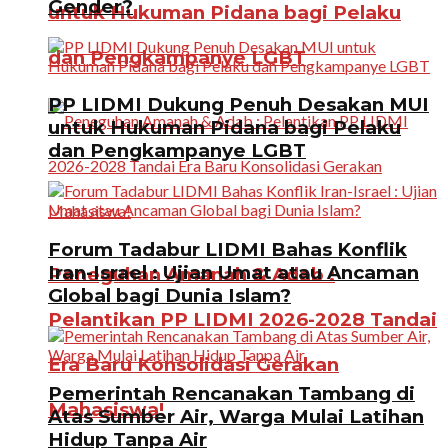
Gender?
untuk Hukuman Pidana bagi Pelaku
dan Pengkampanye LGBT
PP LIDMI Dukung Penuh Desakan MUI
untuk Hukuman Pidana bagi Pelaku
dan Pengkampanye LGBT
Forum Tadabur LIDMI Bahas Konflik
Iran-Israel : Ujian Umat atau Ancaman
Peneguhan Amanah & Adab :
Global bagi Dunia Islam?
Pelantikan PP LIDMI 2026-2028 Tandai
Era Baru Konsolidasi Gerakan
Pemerintah Rencanakan Tambang di
Mahasiswa!
Atas Sumber Air, Warga Mulai Latihan
Hidup Tanpa Air