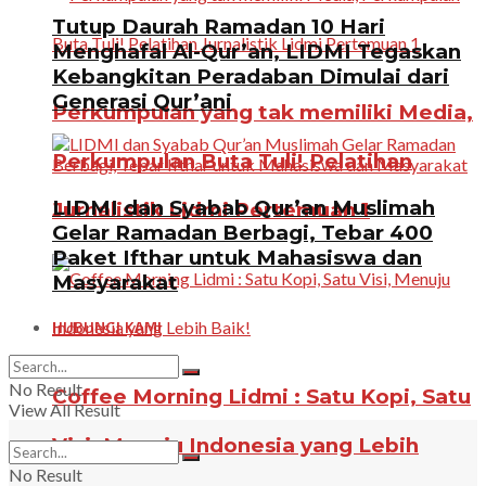
Tutup Daurah Ramadan 10 Hari
Menghafal Al-Qur’an, LIDMI Tegaskan
Kebangkitan Peradaban Dimulai dari
Generasi Qur’ani
Perkumpulan yang tak memiliki Media,
Perkumpulan Buta Tuli! Pelatihan
LIDMI dan Syabab Qur’an Muslimah
Jurnalistik Lidmi Pertemuan 1
Gelar Ramadan Berbagi, Tebar 400
Paket Ifthar untuk Mahasiswa dan
Masyarakat
HUBUNGI KAMI
No Result
Coffee Morning Lidmi : Satu Kopi, Satu
View All Result
Visi, Menuju Indonesia yang Lebih
No Result