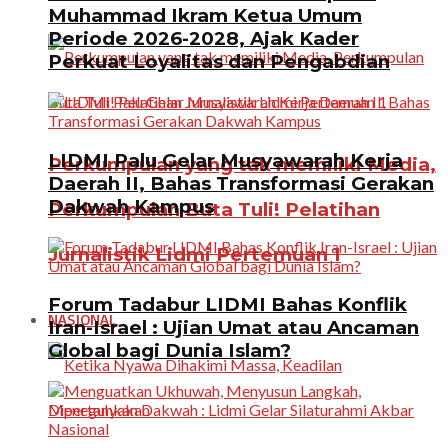
Muhammad Ikram Ketua Umum
Periode 2026-2028, Ajak Kader
Perkuat Loyalitas dan Pengabdian
LIDMI Palu Gelar Musyawarah Kerja
Perkumpulan yang tak memiliki Media,
Daerah II, Bahas Transformasi Gerakan
Dakwah Kampus
Perkumpulan Buta Tuli! Pelatihan
Jurnalistik Lidmi Pertemuan 1
Forum Tadabur LIDMI Bahas Konflik
NASIONAL
Iran-Israel : Ujian Umat atau Ancaman
Global bagi Dunia Islam?