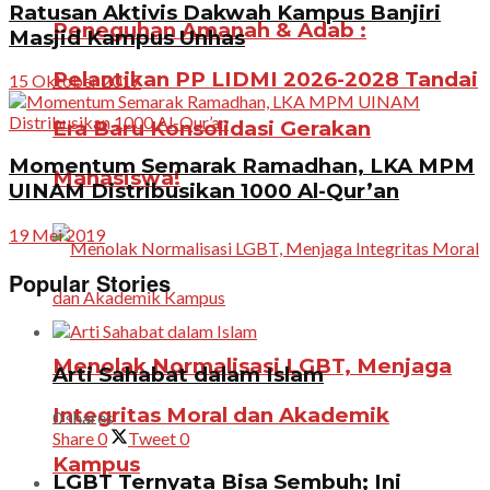
Ratusan Aktivis Dakwah Kampus Banjiri
Peneguhan Amanah & Adab :
Masjid Kampus Unhas
Pelantikan PP LIDMI 2026-2028 Tandai
15 Oktober 2017
Era Baru Konsolidasi Gerakan
Momentum Semarak Ramadhan, LKA MPM
Mahasiswa!
UINAM Distribusikan 1000 Al-Qur’an
19 Mei 2019
Popular Stories
Menolak Normalisasi LGBT, Menjaga
Arti Sahabat dalam Islam
Integritas Moral dan Akademik
0 shares
Share
0
Tweet
0
Kampus
LGBT Ternyata Bisa Sembuh; Ini