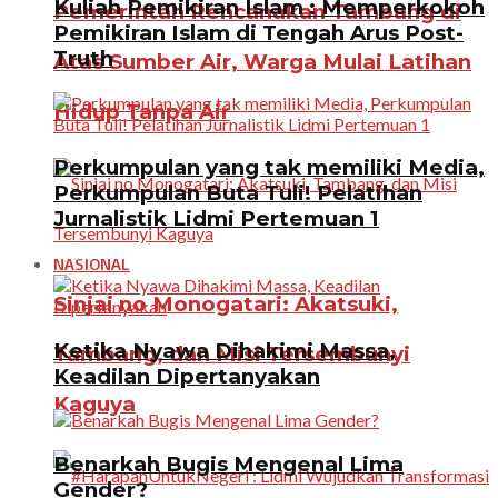
Kuliah Pemikiran Islam : Memperkokoh
Pemerintah Rencanakan Tambang di
Pemikiran Islam di Tengah Arus Post-
Truth
Atas Sumber Air, Warga Mulai Latihan
Hidup Tanpa Air
Perkumpulan yang tak memiliki Media,
Perkumpulan Buta Tuli! Pelatihan
Jurnalistik Lidmi Pertemuan 1
NASIONAL
Sinjai no Monogatari: Akatsuki,
Ketika Nyawa Dihakimi Massa,
Tambang, dan Misi Tersembunyi
Keadilan Dipertanyakan
Kaguya
Benarkah Bugis Mengenal Lima
Gender?