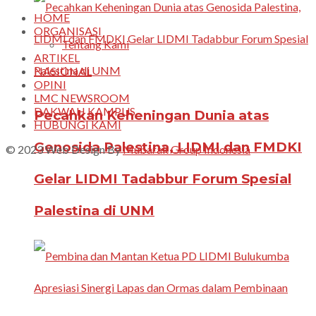
HOME
ORGANISASI
Tentang Kami
ARTIKEL
NASIONAL
OPINI
LMC NEWSROOM
DAKWAH KAMPUS
Pecahkan Keheningan Dunia atas
HUBUNGI KAMI
Genosida Palestina, LIDMI dan FMDKI
© 2023 Web Design By
Mubarak Group Indonesia
Gelar LIDMI Tadabbur Forum Spesial
Palestina di UNM