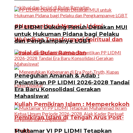
#HarapanUntukNegeri : Lidmi
PP LIDMI Dukung Penuh Desakan MUI
untuk Hukuman Pidana bagi Pelaku
Wujudkan Transformasi Spiritual dan
dan Pengkampanye LGBT
Sosial di Bulan Ramadan
Peneguhan Amanah & Adab :
Pelantikan PP LIDMI 2026-2028 Tandai
Era Baru Konsolidasi Gerakan
Mahasiswa!
Kuliah Pemikiran Islam : Memperkokoh
Pemikiran Islam di Tengah Arus Post-
Truth
Muktamar VI PP LIDMI Tetapkan