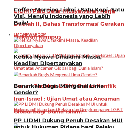
Coffee Morning Lidmi : Satu Kopi, Satu
LIDMI Palu Gelar Musyawarah Kerja
Visi, Menuju Indonesia yang Lebih
Baik!
Daerah II, Bahas Transformasi Gerakan
LMC NEWSROOM
Dakwah Kampus
Ketika Nyawa Dihakimi Massa,
Keadilan Dipertanyakan
Benarkah Bugis Mengenal Lima
Forum Tadabur LIDMI Bahas Konflik
Gender?
Iran-Israel : Ujian Umat atau Ancaman
Global bagi Dunia Islam?
PP LIDMI Dukung Penuh Desakan MUI
untuk Hukuman Pidana bagi Pelaku