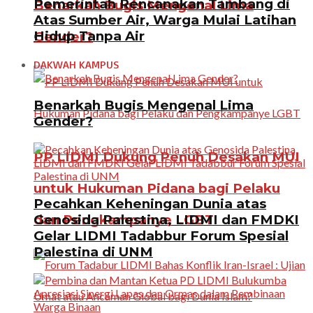
Pemerintah Rencanakan Tambang di
Benarkah Bugis Mengenal Lima
Atas Sumber Air, Warga Mulai Latihan
Hidup Tanpa Air
Gender?
DAKWAH KAMPUS
Benarkah Bugis Mengenal Lima
Gender?
PP LIDMI Dukung Penuh Desakan MUI
untuk Hukuman Pidana bagi Pelaku
Pecahkan Keheningan Dunia atas
Genosida Palestina, LIDMI dan FMDKI
dan Pengkampanye LGBT
Gelar LIDMI Tadabbur Forum Spesial
Palestina di UNM