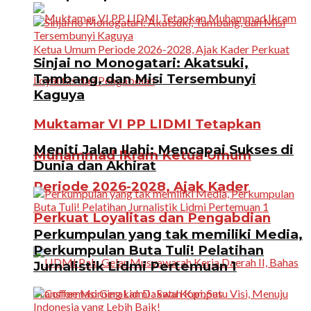
Sinjai no Monogatari: Akatsuki,
Tambang, dan Misi Tersembunyi
Kaguya
Muktamar VI PP LIDMI Tetapkan
Meniti Jalan Ilahi: Mencapai Sukses di
Muhammad Ikram Ketua Umum
Dunia dan Akhirat
Periode 2026-2028, Ajak Kader
Perkuat Loyalitas dan Pengabdian
Perkumpulan yang tak memiliki Media,
Perkumpulan Buta Tuli! Pelatihan
Jurnalistik Lidmi Pertemuan 1