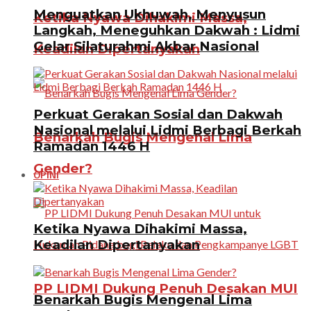
Menguatkan Ukhuwah, Menyusun
Ketika Nyawa Dihakimi Massa,
Langkah, Meneguhkan Dakwah : Lidmi
Gelar Silaturahmi Akbar Nasional
Keadilan Dipertanyakan
Perkuat Gerakan Sosial dan Dakwah
Nasional melalui Lidmi Berbagi Berkah
Benarkah Bugis Mengenal Lima
Ramadan 1446 H
Gender?
OPINI
Ketika Nyawa Dihakimi Massa,
Keadilan Dipertanyakan
PP LIDMI Dukung Penuh Desakan MUI
Benarkah Bugis Mengenal Lima