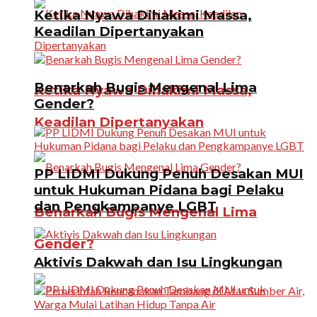
Ketika Nyawa Dihakimi Massa,
Keadilan Dipertanyakan
Benarkah Bugis Mengenal Lima
Ketika Nyawa Dihakimi Massa,
Gender?
Keadilan Dipertanyakan
PP LIDMI Dukung Penuh Desakan MUI
untuk Hukuman Pidana bagi Pelaku
dan Pengkampanye LGBT
Benarkah Bugis Mengenal Lima
Gender?
Aktivis Dakwah dan Isu Lingkungan