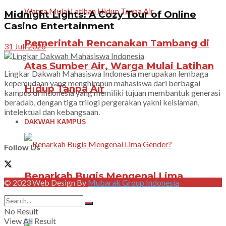
Midnight Lights: A Cozy Tour of Online
Casino Entertainment
Pemerintah Rencanakan Tambang di
31 Juli 2026
Atas Sumber Air, Warga Mulai Latihan
Lingkar Dakwah Mahasiswa Indonesia merupakan lembaga
kepemudaan yang menghimpun mahasiswa dari berbagai
Hidup Tanpa Air
kampus di Indonesia yang memiliki tujuan membantuk generasi
beradab, dengan tiga trilogi pergerakan yakni keislaman,
intelektual dan kebangsaan.
DAKWAH KAMPUS
Follow Us
Benarkah Bugis Mengenal Lima
© 2023 Web Design By
Mubarak Group Indonesia
Gender?
No Result
View All Result