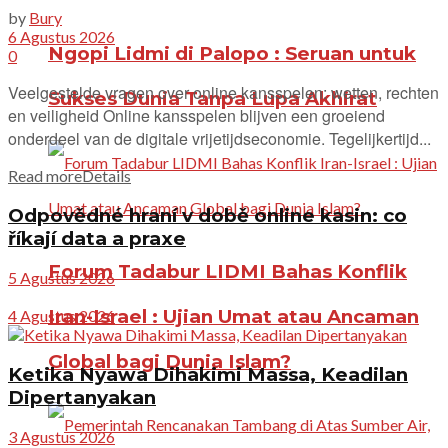
by
Bury
6 Agustus 2026
Ngopi Lidmi di Palopo : Seruan untuk
0
Veelgestelde vragen over online kansspelen: wetten, rechten
Sukses Dunia Tanpa Lupa Akhirat
en veiligheid Online kansspelen blijven een groeiend
onderdeel van de digitale vrijetijdseconomie. Tegelijkertijd...
Read more
Details
Odpovědné hraní v době online kasin: co
říkají data a praxe
Forum Tadabur LIDMI Bahas Konflik
5 Agustus 2026
Iran-Israel : Ujian Umat atau Ancaman
4 Agustus 2026
Global bagi Dunia Islam?
Ketika Nyawa Dihakimi Massa, Keadilan
Dipertanyakan
3 Agustus 2026