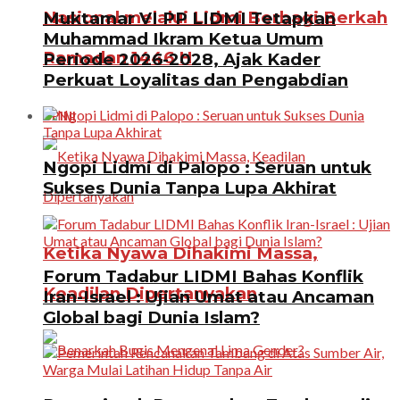
Nasional melalui Lidmi Berbagi Berkah
Muktamar VI PP LIDMI Tetapkan
Muhammad Ikram Ketua Umum
Ramadan 1446 H
Periode 2026-2028, Ajak Kader
Perkuat Loyalitas dan Pengabdian
OPINI
Ngopi Lidmi di Palopo : Seruan untuk
Sukses Dunia Tanpa Lupa Akhirat
Ketika Nyawa Dihakimi Massa,
Forum Tadabur LIDMI Bahas Konflik
Keadilan Dipertanyakan
Iran-Israel : Ujian Umat atau Ancaman
Global bagi Dunia Islam?