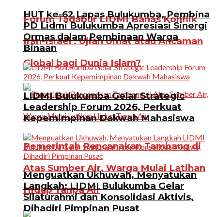
HUT ke-62 Lapas Bulukumba, Pembina
Forum Tadabur LIDMI Bahas Konflik
PD Lidmi Bulukumba Apresiasi Sinergi
Ormas dalam Pembinaan Warga
Iran-Israel : Ujian Umat atau Ancaman
Binaan
Global bagi Dunia Islam?
LIDMI Bulukumba Gelar Strategic
Leadership Forum 2026, Perkuat
Kepemimpinan Dakwah Mahasiswa
Pemerintah Rencanakan Tambang di
Atas Sumber Air, Warga Mulai Latihan
Menguatkan Ukhuwah, Menyatukan
Langkah: LIDMI Bulukumba Gelar
Hidup Tanpa Air
Silaturahmi dan Konsolidasi Aktivis,
Dihadiri Pimpinan Pusat