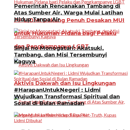
Pemerintah Rencanakan Tambang di
Atas Sumber Air, Warga Mulai Latihan
Hidup Tanpa Air
PP LIDMI Dukung Penuh Desakan MUI
untuk Hukuman Pidana bagi Pelaku
dan Pengkampanye LGBT
Sinjai no Monogatari: Akatsuki,
Tambang, dan Misi Tersembunyi
Kaguya
Aktivis Dakwah dan Isu Lingkungan
#HarapanUntukNegeri : Lidmi
Wujudkan Transformasi Spiritual dan
Sosial di Bulan Ramadan