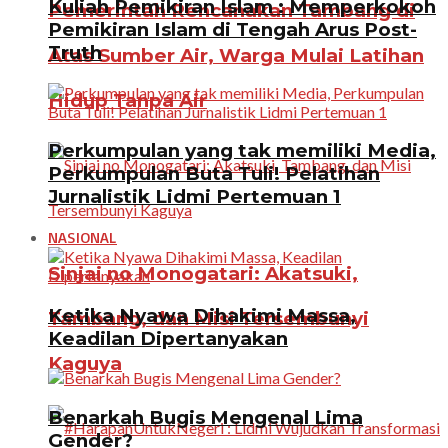
Kuliah Pemikiran Islam : Memperkokoh
Pemerintah Rencanakan Tambang di
Pemikiran Islam di Tengah Arus Post-
Truth
Atas Sumber Air, Warga Mulai Latihan
Hidup Tanpa Air
Perkumpulan yang tak memiliki Media,
Perkumpulan Buta Tuli! Pelatihan
Jurnalistik Lidmi Pertemuan 1
NASIONAL
Sinjai no Monogatari: Akatsuki,
Ketika Nyawa Dihakimi Massa,
Tambang, dan Misi Tersembunyi
Keadilan Dipertanyakan
Kaguya
Benarkah Bugis Mengenal Lima
Gender?