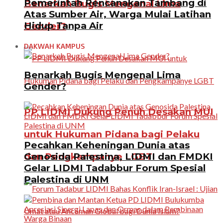
Pemerintah Rencanakan Tambang di
Benarkah Bugis Mengenal Lima
Atas Sumber Air, Warga Mulai Latihan
Hidup Tanpa Air
Gender?
DAKWAH KAMPUS
Benarkah Bugis Mengenal Lima
Gender?
PP LIDMI Dukung Penuh Desakan MUI
untuk Hukuman Pidana bagi Pelaku
Pecahkan Keheningan Dunia atas
Genosida Palestina, LIDMI dan FMDKI
dan Pengkampanye LGBT
Gelar LIDMI Tadabbur Forum Spesial
Palestina di UNM