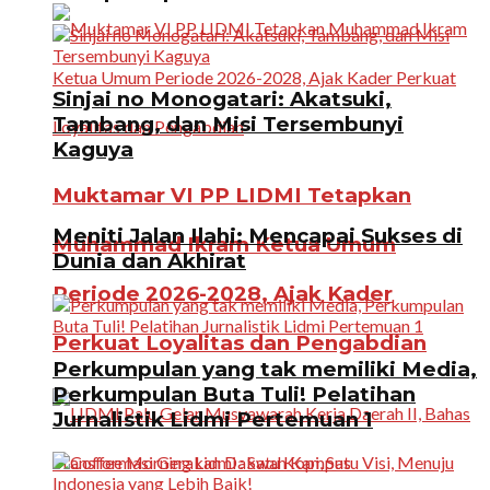
Sinjai no Monogatari: Akatsuki,
Tambang, dan Misi Tersembunyi
Kaguya
Muktamar VI PP LIDMI Tetapkan
Meniti Jalan Ilahi: Mencapai Sukses di
Muhammad Ikram Ketua Umum
Dunia dan Akhirat
Periode 2026-2028, Ajak Kader
Perkuat Loyalitas dan Pengabdian
Perkumpulan yang tak memiliki Media,
Perkumpulan Buta Tuli! Pelatihan
Jurnalistik Lidmi Pertemuan 1