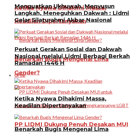
Menguatkan Ukhuwah, Menyusun
Ketika Nyawa Dihakimi Massa,
Langkah, Meneguhkan Dakwah : Lidmi
Gelar Silaturahmi Akbar Nasional
Keadilan Dipertanyakan
Perkuat Gerakan Sosial dan Dakwah
Nasional melalui Lidmi Berbagi Berkah
Benarkah Bugis Mengenal Lima
Ramadan 1446 H
Gender?
OPINI
Ketika Nyawa Dihakimi Massa,
Keadilan Dipertanyakan
PP LIDMI Dukung Penuh Desakan MUI
Benarkah Bugis Mengenal Lima