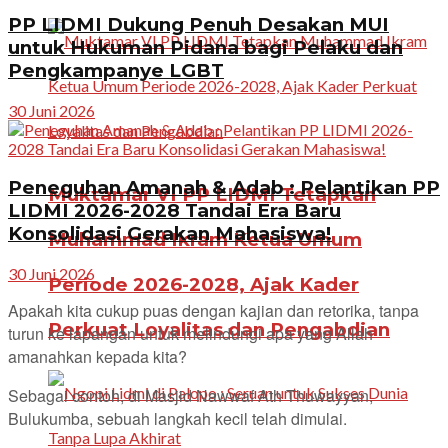
PP LIDMI Dukung Penuh Desakan MUI
untuk Hukuman Pidana bagi Pelaku dan
Pengkampanye LGBT
30 Juni 2026
Peneguhan Amanah & Adab : Pelantikan PP
Muktamar VI PP LIDMI Tetapkan
LIDMI 2026-2028 Tandai Era Baru
Konsolidasi Gerakan Mahasiswa!
Muhammad Ikram Ketua Umum
30 Juni 2026
Periode 2026-2028, Ajak Kader
Apakah kita cukup puas dengan kajian dan retorika, tanpa
Perkuat Loyalitas dan Pengabdian
turun ke lapangan untuk melindungi apa yang Allah
amanahkan kepada kita?
Sebagai contoh, di Masjid Nawwaf Ath Thuwayyan,
Bulukumba, sebuah langkah kecil telah dimulai.