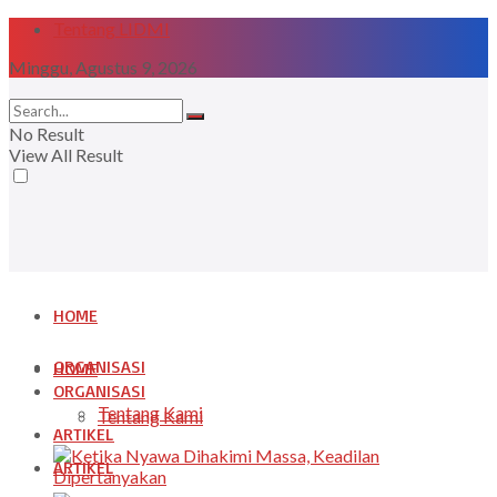
Tentang LIDMI
Minggu, Agustus 9, 2026
No Result
View All Result
HOME
ORGANISASI
HOME
ORGANISASI
Tentang Kami
Tentang Kami
ARTIKEL
ARTIKEL