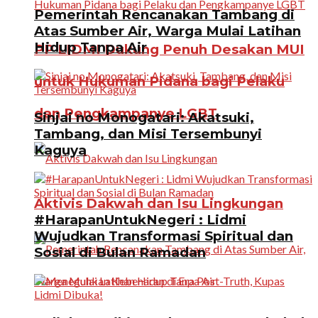
Pemerintah Rencanakan Tambang di
Atas Sumber Air, Warga Mulai Latihan
Hidup Tanpa Air
PP LIDMI Dukung Penuh Desakan MUI
untuk Hukuman Pidana bagi Pelaku
dan Pengkampanye LGBT
Sinjai no Monogatari: Akatsuki,
Tambang, dan Misi Tersembunyi
Kaguya
Aktivis Dakwah dan Isu Lingkungan
#HarapanUntukNegeri : Lidmi
Wujudkan Transformasi Spiritual dan
Sosial di Bulan Ramadan