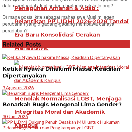
dalam beribadah, kini sedang berteriak minta tolong?
Peneguhan Amanah & Adab :
Di mana posisi kita sebagai mahasiswa Muslim, agen
Pelantikan PP LIDMI 2026-2028 Tandai
perubahan yang digadang-gadang membawa cahaya
peradaban?
Era Baru Konsolidasi Gerakan
Related Posts
Mahasiswa!
Ketika Nyawa Dihakimi Massa, Keadilan
Dipertanyakan
3 Agustus 2026
Menolak Normalisasi LGBT, Menjaga
Benarkah Bugis Mengenal Lima Gender?
Integritas Moral dan Akademik
30 Juni 2026
Kampus