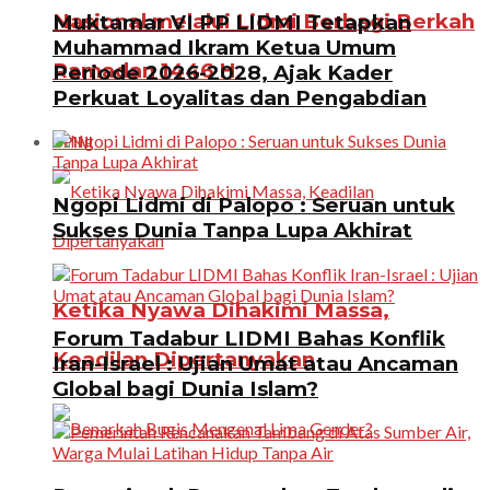
Nasional melalui Lidmi Berbagi Berkah
Muktamar VI PP LIDMI Tetapkan
Muhammad Ikram Ketua Umum
Ramadan 1446 H
Periode 2026-2028, Ajak Kader
Perkuat Loyalitas dan Pengabdian
OPINI
Ngopi Lidmi di Palopo : Seruan untuk
Sukses Dunia Tanpa Lupa Akhirat
Ketika Nyawa Dihakimi Massa,
Forum Tadabur LIDMI Bahas Konflik
Keadilan Dipertanyakan
Iran-Israel : Ujian Umat atau Ancaman
Global bagi Dunia Islam?