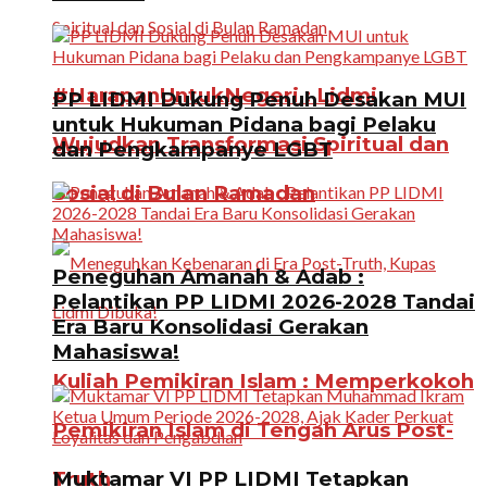
#HarapanUntukNegeri : Lidmi
PP LIDMI Dukung Penuh Desakan MUI
untuk Hukuman Pidana bagi Pelaku
Wujudkan Transformasi Spiritual dan
dan Pengkampanye LGBT
Sosial di Bulan Ramadan
Peneguhan Amanah & Adab :
Pelantikan PP LIDMI 2026-2028 Tandai
Era Baru Konsolidasi Gerakan
Mahasiswa!
Kuliah Pemikiran Islam : Memperkokoh
Pemikiran Islam di Tengah Arus Post-
Truth
Muktamar VI PP LIDMI Tetapkan