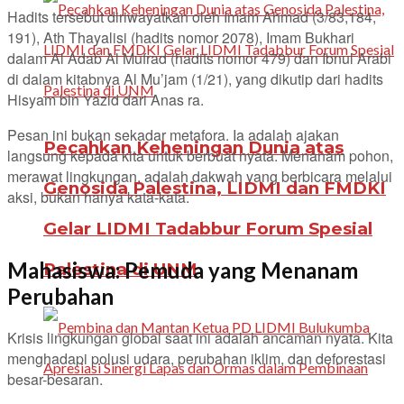
Hadits tersebut diriwayatkan oleh Imam Ahmad (3/83,184,
191), Ath Thayalisi (hadits nomor 2078), Imam Bukhari
dalam Al Adab Al Mufrad (hadits nomor 479) dan Ibnul Arabi
di dalam kitabnya Al Mu’jam (1/21), yang dikutip dari hadits
Hisyam bin Yazid dari Anas ra.
Pesan ini bukan sekadar metafora. Ia adalah ajakan
Pecahkan Keheningan Dunia atas
langsung kepada kita untuk berbuat nyata. Menanam pohon,
merawat lingkungan, adalah dakwah yang berbicara melalui
Genosida Palestina, LIDMI dan FMDKI
aksi, bukan hanya kata-kata.
Gelar LIDMI Tadabbur Forum Spesial
Mahasiswa: Pemuda yang Menanam
Palestina di UNM
Perubahan
Krisis lingkungan global saat ini adalah ancaman nyata. Kita
menghadapi polusi udara, perubahan iklim, dan deforestasi
besar-besaran.