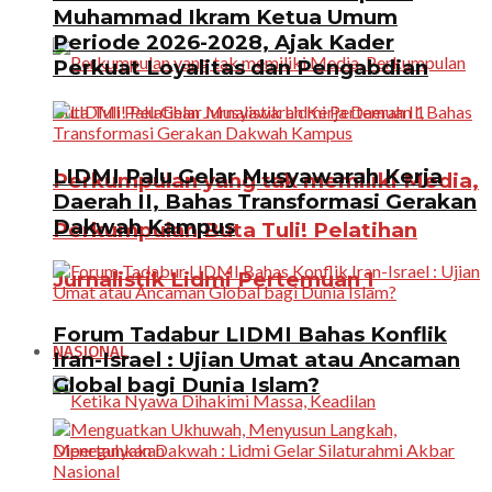
Muhammad Ikram Ketua Umum
Periode 2026-2028, Ajak Kader
Perkuat Loyalitas dan Pengabdian
LIDMI Palu Gelar Musyawarah Kerja
Perkumpulan yang tak memiliki Media,
Daerah II, Bahas Transformasi Gerakan
Dakwah Kampus
Perkumpulan Buta Tuli! Pelatihan
Jurnalistik Lidmi Pertemuan 1
Forum Tadabur LIDMI Bahas Konflik
NASIONAL
Iran-Israel : Ujian Umat atau Ancaman
Global bagi Dunia Islam?