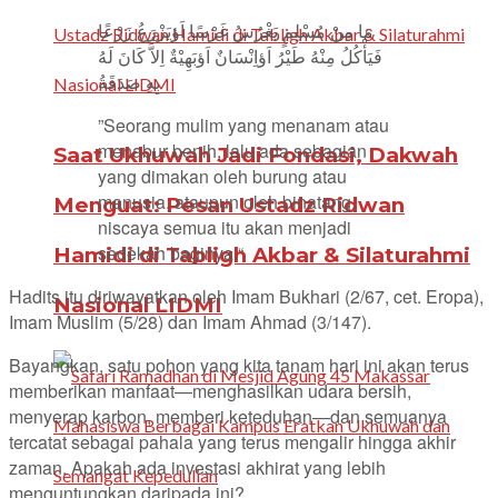
مَا مِنْ مُسْلِمٍ يَغْرُسُ غَرْسًا اَؤيَزْرَعُ زَرْعًا
فَيَأْكُلُ مِنْهُ طَيْرُ اَؤاِنْسَانٌ اَؤبَهِيْةٌ اِلاَّ كَانَ لَهُ
بِهِ صَدَقَةُ
”Seorang mulim yang menanam atau
menabur benih, lalu ada sebagian
Saat Ukhuwah Jadi Fondasi, Dakwah
yang dimakan oleh burung atau
manusia, ataupun oleh binatang,
Menguat: Pesan Ustadz Ridwan
niscaya semua itu akan menjadi
sedekah baginya.“
Hamidi di Tabligh Akbar & Silaturahmi
Hadits itu diriwayatkan oleh Imam Bukhari (2/67, cet. Eropa),
Nasional LIDMI
Imam Muslim (5/28) dan Imam Ahmad (3/147).
Bayangkan, satu pohon yang kita tanam hari ini akan terus
memberikan manfaat—menghasilkan udara bersih,
menyerap karbon, memberi keteduhan—dan semuanya
tercatat sebagai pahala yang terus mengalir hingga akhir
zaman. Apakah ada investasi akhirat yang lebih
menguntungkan daripada ini?