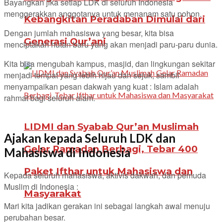
Bayangkan jika setiap LDK di seluruh Indonesia
menggerakkan anggotanya untuk menanam satu pohon.
Kebangkitan Peradaban Dimulai dari
Dengan jumlah mahasiswa yang besar, kita bisa
Generasi Qur’ani
menciptakan hutan baru yang akan menjadi paru-paru dunia.
Kita bisa mengubah kampus, masjid, dan lingkungan sekitar
menjadi tempat yang lebih hijau dan sejuk, sambil
menyampaikan pesan dakwah yang kuat : Islam adalah
rahmat bagi seluruh alam.
LIDMI dan Syabab Qur’an Muslimah
Ajakan kepada Seluruh LDK dan
Gelar Ramadan Berbagi, Tebar 400
Mahasiswa di Indonesia
Paket Ifthar untuk Mahasiswa dan
Kepada seluruh mahasiswa, aktivis dakwah, dan pemuda
Muslim di Indonesia :
Masyarakat
Mari kita jadikan gerakan ini sebagai langkah awal menuju
perubahan besar.