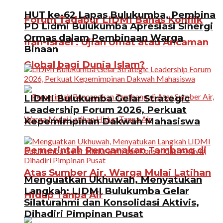
HUT ke-62 Lapas Bulukumba, Pembina
Forum Tadabur LIDMI Bahas Konflik
PD Lidmi Bulukumba Apresiasi Sinergi
Ormas dalam Pembinaan Warga
Iran-Israel : Ujian Umat atau Ancaman
Binaan
Global bagi Dunia Islam?
LIDMI Bulukumba Gelar Strategic
Leadership Forum 2026, Perkuat
Kepemimpinan Dakwah Mahasiswa
Pemerintah Rencanakan Tambang di
Atas Sumber Air, Warga Mulai Latihan
Menguatkan Ukhuwah, Menyatukan
Langkah: LIDMI Bulukumba Gelar
Hidup Tanpa Air
Silaturahmi dan Konsolidasi Aktivis,
Dihadiri Pimpinan Pusat