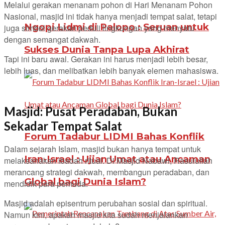
Melalui gerakan menanam pohon di Hari Menanam Pohon
Nasional, masjid ini tidak hanya menjadi tempat salat, tetapi
Ngopi Lidmi di Palopo : Seruan untuk
juga simbol gerakan peduli lingkungan yang menyatu
dengan semangat dakwah.
Sukses Dunia Tanpa Lupa Akhirat
Tapi ini baru awal. Gerakan ini harus menjadi lebih besar,
lebih luas, dan melibatkan lebih banyak elemen mahasiswa.
Masjid: Pusat Peradaban, Bukan
Sekadar Tempat Salat
Forum Tadabur LIDMI Bahas Konflik
Dalam sejarah Islam, masjid bukan hanya tempat untuk
Iran-Israel : Ujian Umat atau Ancaman
melaksanakan ibadah ritual. Di Masjid Nabawi, Rasulullah
merancang strategi dakwah, membangun peradaban, dan
Global bagi Dunia Islam?
mendidik para pemuda.
Masjid adalah episentrum perubahan sosial dan spiritual.
Namun kini, apakah masjid kita sudah menjalankan