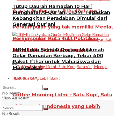
Tutup Daurah Ramadan 10 Hari
Menghafal Al-Qur’an, LIDMI Tegaskan
Kebangkitan Peradaban Dimulai dari
Generasi Qur’ani
Perkumpulan yang tak memiliki Media,
Perkumpulan Buta Tuli! Pelatihan
LIDMI dan Syabab Qur’an Muslimah
Jurnalistik Lidmi Pertemuan 1
Gelar Ramadan Berbagi, Tebar 400
Paket Ifthar untuk Mahasiswa dan
Masyarakat
HUBUNGI KAMI
No Result
Coffee Morning Lidmi : Satu Kopi, Satu
View All Result
Visi, Menuju Indonesia yang Lebih
No Result