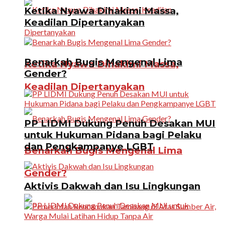
Ketika Nyawa Dihakimi Massa,
Keadilan Dipertanyakan
Benarkah Bugis Mengenal Lima
Ketika Nyawa Dihakimi Massa,
Gender?
Keadilan Dipertanyakan
PP LIDMI Dukung Penuh Desakan MUI
untuk Hukuman Pidana bagi Pelaku
dan Pengkampanye LGBT
Benarkah Bugis Mengenal Lima
Gender?
Aktivis Dakwah dan Isu Lingkungan