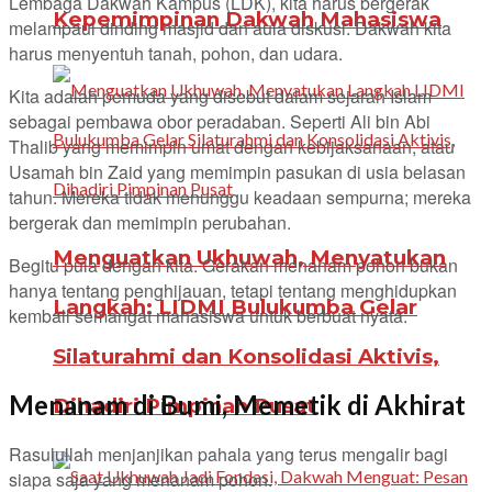
Lembaga Dakwah Kampus (LDK), kita harus bergerak
Kepemimpinan Dakwah Mahasiswa
melampaui dinding masjid dan aula diskusi. Dakwah kita
harus menyentuh tanah, pohon, dan udara.
Kita adalah pemuda yang disebut dalam sejarah Islam
sebagai pembawa obor peradaban. Seperti Ali bin Abi
Thalib yang memimpin umat dengan kebijaksanaan, atau
Usamah bin Zaid yang memimpin pasukan di usia belasan
tahun. Mereka tidak menunggu keadaan sempurna; mereka
bergerak dan memimpin perubahan.
Menguatkan Ukhuwah, Menyatukan
Begitu pula dengan kita. Gerakan menanam pohon bukan
hanya tentang penghijauan, tetapi tentang menghidupkan
Langkah: LIDMI Bulukumba Gelar
kembali semangat mahasiswa untuk berbuat nyata.
Silaturahmi dan Konsolidasi Aktivis,
Menanam di Bumi, Memetik di Akhirat
Dihadiri Pimpinan Pusat
Rasulullah menjanjikan pahala yang terus mengalir bagi
siapa saja yang menanam pohon.