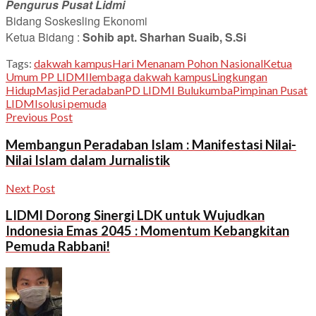
Pengurus Pusat Lidmi
Bidang Soskesling Ekonomi
Ketua Bidang :
Sohib apt. Sharhan Suaib, S.Si
Tags:
dakwah kampus
Hari Menanam Pohon Nasional
Ketua
Umum PP LIDMI
lembaga dakwah kampus
Lingkungan
Hidup
Masjid Peradaban
PD LIDMI Bulukumba
Pimpinan Pusat
LIDMI
solusi pemuda
Previous Post
Membangun Peradaban Islam : Manifestasi Nilai-
Nilai Islam dalam Jurnalistik
Next Post
LIDMI Dorong Sinergi LDK untuk Wujudkan
Indonesia Emas 2045 : Momentum Kebangkitan
Pemuda Rabbani!