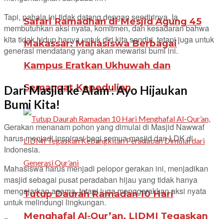
Tapi, pahala ini tidak datang dengan sendirinya. Ia
Safari Ramadhan di Mesjid Agung 45
membutuhkan aksi nyata, komitmen, dan kesadaran bahwa
kita tidak hidup hanya untuk diri kita sendiri, tetapi juga untuk
Makassar: Mahasiswa Berbagai
generasi mendatang yang akan mewarisi bumi ini.
Kampus Eratkan Ukhuwah dan
Semangat Kepedulian
Dari Masjid ke Alam : Ayo Hijaukan
Bumi Kita!
Gerakan menanam pohon yang dimulai di Masjid Nawwaf
harus menjadi inspirasi bagi semua masjid dan LDK di
Indonesia.
Mahasiswa harus menjadi pelopor gerakan ini, menjadikan
masjid sebagai pusat peradaban hijau yang tidak hanya
mengajarkan agama, tetapi juga menggerakkan aksi nyata
Tutup Daurah Ramadan 10 Hari
untuk melindungi lingkungan.
Menghafal Al-Qur’an, LIDMI Tegaskan