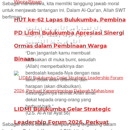
Sebagai mahasiswa, kita memiliki tanggung jawab moral
untuk menjawab tantangan ini. Dalam Al-Qur’an, Allah SWT
berfirman,
HUT ke-62 Lapas Bulukumba, Pembina
وَلَا تُفْسِدُوا۟ فِى ٱلْأَرْضِ بَعْدَ إِصْلَٰحِهَا
PD Lidmi Bulukumba Apresiasi Sinergi
وَٱدْعُوهُ خَوْفًا وَطَمَعًا ۚ إِنَّ رَحْمَتَ
ٱللَّهِ قَرِيبٌ مِّنَ ٱلْمُحْسِنِينَ
Ormas dalam Pembinaan Warga
“Dan janganlah kamu membuat
Binaan
kerusakan di muka bumi, sesudah
(Allah) memperbaikinya dan
berdoalah kepada-Nya dengan rasa
takut (tidak akan diterima) dan
harapan (akan dikabulkan).
Sesungguhnya rahmat Allah amat
dekat kepada orang-orang yang
berbuat baik.”
LIDMI Bulukumba Gelar Strategic
(Q.S. Al-A’raf Ayat 56)
Leadership Forum 2026, Perkuat
Sebagai aktivis dakwah kampus yang tergabung dalam