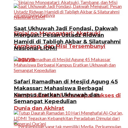
Saat Ukhuwah Jadi Fondasi, Dakwah
Sinjai no Monogatari: Akatsuki,
Menguat: Pesan Ustadz Ridwan
Hamidi di Tabligh Akbar & Silaturahmi
Tambang, dan Misi Tersembunyi
Nasional LIDMI
Kaguya
Safari Ramadhan di Mesjid Agung 45
Makassar: Mahasiswa Berbagai
Kampus Eratkan Ukhuwah dan
Meniti Jalan Ilahi: Mencapai Sukses di
Semangat Kepedulian
Dunia dan Akhirat