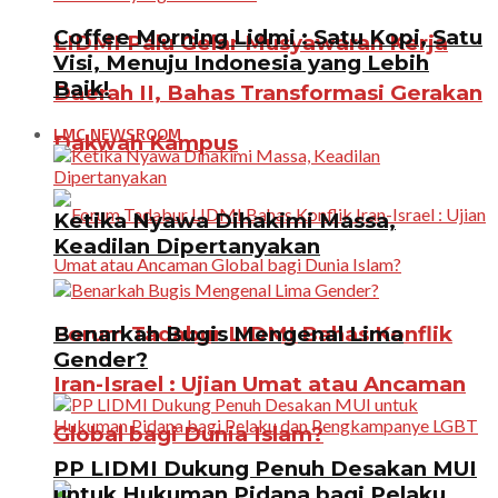
Coffee Morning Lidmi : Satu Kopi, Satu
LIDMI Palu Gelar Musyawarah Kerja
Visi, Menuju Indonesia yang Lebih
Baik!
Daerah II, Bahas Transformasi Gerakan
LMC NEWSROOM
Dakwah Kampus
Ketika Nyawa Dihakimi Massa,
Keadilan Dipertanyakan
Benarkah Bugis Mengenal Lima
Forum Tadabur LIDMI Bahas Konflik
Gender?
Iran-Israel : Ujian Umat atau Ancaman
Global bagi Dunia Islam?
PP LIDMI Dukung Penuh Desakan MUI
untuk Hukuman Pidana bagi Pelaku