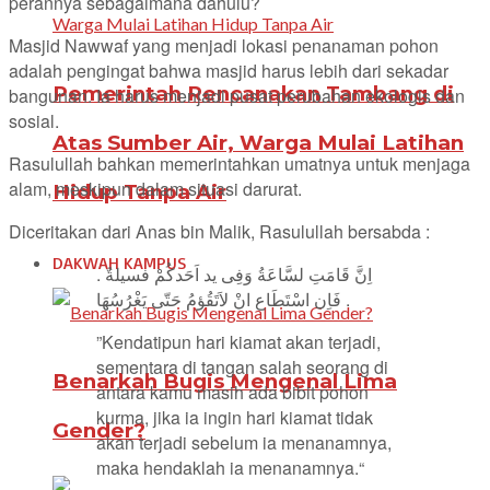
perannya sebagaimana dahulu?
Masjid Nawwaf yang menjadi lokasi penanaman pohon
adalah pengingat bahwa masjid harus lebih dari sekadar
Pemerintah Rencanakan Tambang di
bangunan. Ia harus menjadi pusat perubahan ekologis dan
sosial.
Atas Sumber Air, Warga Mulai Latihan
Rasulullah bahkan memerintahkan umatnya untuk menjaga
alam, meskipun dalam situasi darurat.
Hidup Tanpa Air
Diceritakan dari Anas bin Malik, Rasulullah bersabda :
DAKWAH KAMPUS
اِنَّ قَامَتِ لسَّاعَةُ وَفِى يد اَحَدكُمْ فسيلةٌ .
فَاِن اسْتَطَاع انْ لاَتَقُؤمُ حَتّى يَغْرُسُهَا .
”Kendatipun hari kiamat akan terjadi,
sementara di tangan salah seorang di
Benarkah Bugis Mengenal Lima
antara kamu masih ada bibit pohon
kurma, jika ia ingin hari kiamat tidak
Gender?
akan terjadi sebelum ia menanamnya,
maka hendaklah ia menanamnya.“