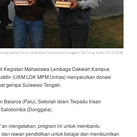
pengungsian Desa Salobomba, Kabupaten Donggala, Sul-Teng, Sabtu (3/11/2018).
Unit Kegiatan Mahasiswa Lembaga Dakwah Kampus
anuddin (UKM LDK MPM Unhas) menyalurkan donasi
dapat gempa Sulawesi Tengah.
n Balaroa (Palu), Sekolah Islam Terpadu Insan
 Salobomba (Donggala).
’an mengatakan, program ini untuk membantu
h dan rawan pendidikan untuk belajar dan membumikan