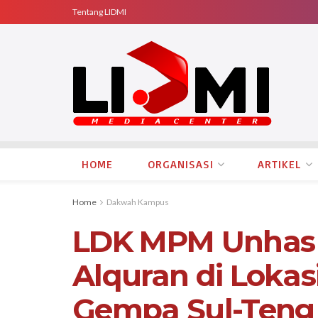
Tentang LIDMI
HOME
ORGANISASI
ARTIKEL
Home
Dakwah Kampus
LDK MPM Unhas 
Alquran di Loka
Gempa Sul-Teng