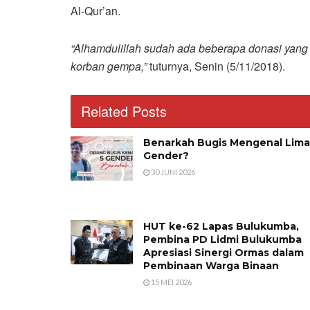
Al-Qur’an.
“Alhamdulillah sudah ada beberapa donasi yang
korban gempa,”
tuturnya, Senin (5/11/2018).
Related Posts
Benarkah Bugis Mengenal Lima
Gender?
30 JUNI 2026
HUT ke-62 Lapas Bulukumba,
Pembina PD Lidmi Bulukumba
Apresiasi Sinergi Ormas dalam
Pembinaan Warga Binaan
15 MEI 2026