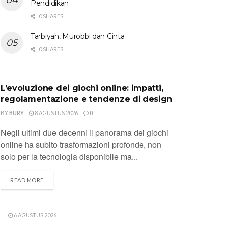
Pendidikan
0 SHARES
Tarbiyah, Murobbi dan Cinta
0 SHARES
UNCATEGORIZED
L’evoluzione dei giochi online: impatti,
regolamentazione e tendenze di design
BY
BURY
8 AGUSTUS 2026
0
Negli ultimi due decenni il panorama dei giochi
online ha subito trasformazioni profonde, non
solo per la tecnologia disponibile ma...
DETAILS
READ MORE
6 AGUSTUS 2026