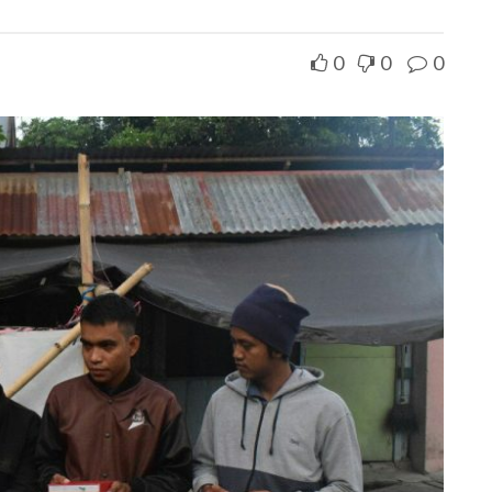
0
0
0