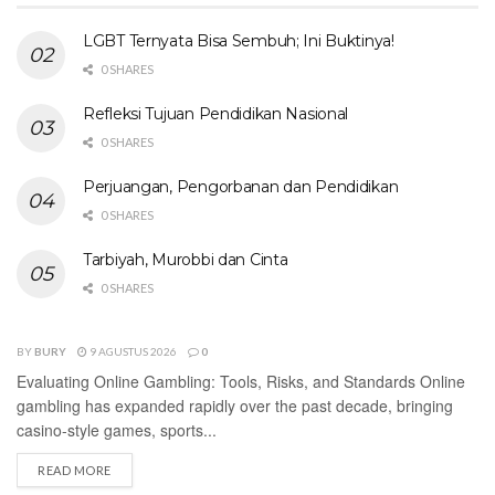
LGBT Ternyata Bisa Sembuh; Ini Buktinya!
0 SHARES
Refleksi Tujuan Pendidikan Nasional
0 SHARES
Perjuangan, Pengorbanan dan Pendidikan
0 SHARES
Tarbiyah, Murobbi dan Cinta
0 SHARES
BY
BURY
9 AGUSTUS 2026
0
UNCATEGORIZED
Evaluating Online Gambling: Tools, Risks, and Standards Online
gambling has expanded rapidly over the past decade, bringing
casino-style games, sports...
DETAILS
READ MORE