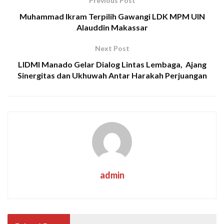
Previous Post
Muhammad Ikram Terpilih Gawangi LDK MPM UIN
Alauddin Makassar
Next Post
LIDMI Manado Gelar Dialog Lintas Lembaga, Ajang
Sinergitas dan Ukhuwah Antar Harakah Perjuangan
admin
UNCATEGORIZED
Odpovědné hraní v době online kasin: co
říkají data a praxe