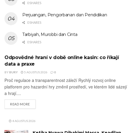
0 SHARES
Perjuangan, Pengorbanan dan Pendidikan
0 SHARES
Tarbiyah, Murobbi dan Cinta
0 SHARES
Odpovědné hraní v době online kasin: co říkají
UNCATEGORIZED
data a praxe
BY
BURY
5 AGUSTUS 2026
0
Proč regulace a transparentnost záleží Rychlý rozvoj online
platforem pro hazardní hry změnil prostředí, ve kterém lidé sázejí
a hrají....
DETAILS
READ MORE
4 AGUSTUS 2026
Ketika Nyawa Dihakimi Massa, Keadilan