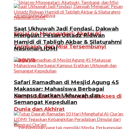
Saat Ukhuwah Jadi Fondasi, Dakwah
Sinjai no Monogatari: Akatsuki,
Menguat: Pesan Ustadz Ridwan
Hamidi di Tabligh Akbar & Silaturahmi
Tambang, dan Misi Tersembunyi
Nasional LIDMI
Kaguya
Safari Ramadhan di Mesjid Agung 45
Makassar: Mahasiswa Berbagai
Kampus Eratkan Ukhuwah dan
Meniti Jalan Ilahi: Mencapai Sukses di
Semangat Kepedulian
Dunia dan Akhirat