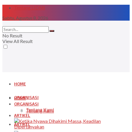
Tentang LIDMI
Sabtu, Agustus 8, 2026
No Result
View All Result
HOME
ORGANISASI
HOME
ORGANISASI
Tentang Kami
Tentang Kami
ARTIKEL
ARTIKEL