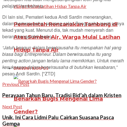
pelajari,”
tambahnya.
Di lain sisi, Pemateri kedua Andi Sardin menerangkan,
dalam beriwrausaha, seorang calon Pengusaha mesti punya
Pemerintah Rencanakan Tambang di
tekad yang kuat. Menurut dia, tak mudah menyerah dan
berani mengambil resiko.
Atas Sumber Air, Warga Mulai Latihan
“Jatuh bangun dalam berwirausaha itu merupakan hal yang
Hidup Tanpa Air
biasa bagi Entrepreneur. Dalam berwirausaha itu yang
penting action jangan terlalu lama memikirkan. Untuk meraih
kesuksesan dalam berwirausaha di butuhkan kesabaran,”
DAKWAH KAMPUS
pesan Andi Sardin. [*ZTD]
Previous Post
Perayaan Tahun Baru, Tradisi Bid’ah dalam Kristen
Benarkah Bugis Mengenal Lima
Next Post
Gender?
Unik, Ini Cara Lidmi Palu Cairkan Suasana Pasca
Gempa