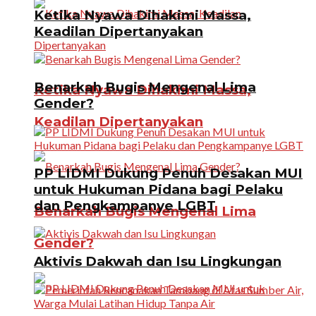
Ketika Nyawa Dihakimi Massa,
Keadilan Dipertanyakan
Benarkah Bugis Mengenal Lima
Ketika Nyawa Dihakimi Massa,
Gender?
Keadilan Dipertanyakan
PP LIDMI Dukung Penuh Desakan MUI
untuk Hukuman Pidana bagi Pelaku
dan Pengkampanye LGBT
Benarkah Bugis Mengenal Lima
Gender?
Aktivis Dakwah dan Isu Lingkungan