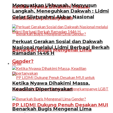
Menguatkan Ukhuwah, Menyusun
Ketika Nyawa Dihakimi Massa,
Langkah, Meneguhkan Dakwah : Lidmi
Gelar Silaturahmi Akbar Nasional
Keadilan Dipertanyakan
Perkuat Gerakan Sosial dan Dakwah
Nasional melalui Lidmi Berbagi Berkah
Benarkah Bugis Mengenal Lima
Ramadan 1446 H
Gender?
OPINI
Ketika Nyawa Dihakimi Massa,
Keadilan Dipertanyakan
PP LIDMI Dukung Penuh Desakan MUI
Benarkah Bugis Mengenal Lima