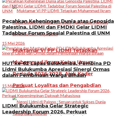
Pecahkan Keheningan Dunia atas Genosida
Palestina, LIDMI dan FMDKI Gelar LIDMI
Tadabbur Forum Spesial Palestina di UNM
15 Mei 2026
Muktamar VI PP LIDMI Tetapkan
Muhammad Ikram Ketua Umum
HUT ke-62 Lapas Bulukumba, Pembina PD
Lidmi Bulukumba Apresiasi Sinergi Ormas
Periode 2026-2028, Ajak Kader
dalam Pembinaan Warga Binaan
Perkuat Loyalitas dan Pengabdian
15 Mei 2026
LIDMI Bulukumba Gelar Strategic
Leadership Forum 2026, Perkuat