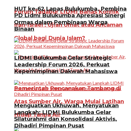
HUT ke-62 Lapas Bulukumba, Pembina
Forum Tadabur LIDMI Bahas Konflik
PD Lidmi Bulukumba Apresiasi Sinergi
Ormas dalam Pembinaan Warga
Iran-Israel : Ujian Umat atau Ancaman
Binaan
Global bagi Dunia Islam?
LIDMI Bulukumba Gelar Strategic
Leadership Forum 2026, Perkuat
Kepemimpinan Dakwah Mahasiswa
Pemerintah Rencanakan Tambang di
Atas Sumber Air, Warga Mulai Latihan
Menguatkan Ukhuwah, Menyatukan
Langkah: LIDMI Bulukumba Gelar
Hidup Tanpa Air
Silaturahmi dan Konsolidasi Aktivis,
Dihadiri Pimpinan Pusat