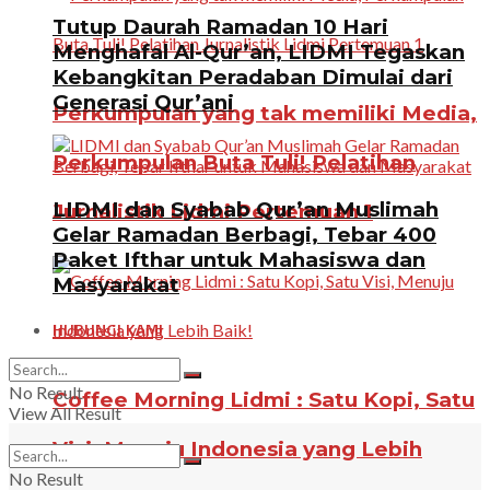
Tutup Daurah Ramadan 10 Hari
Menghafal Al-Qur’an, LIDMI Tegaskan
Kebangkitan Peradaban Dimulai dari
Generasi Qur’ani
Perkumpulan yang tak memiliki Media,
Perkumpulan Buta Tuli! Pelatihan
LIDMI dan Syabab Qur’an Muslimah
Jurnalistik Lidmi Pertemuan 1
Gelar Ramadan Berbagi, Tebar 400
Paket Ifthar untuk Mahasiswa dan
Masyarakat
HUBUNGI KAMI
No Result
Coffee Morning Lidmi : Satu Kopi, Satu
View All Result
Visi, Menuju Indonesia yang Lebih
No Result