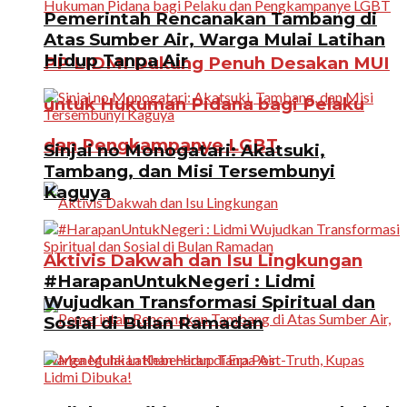
Pemerintah Rencanakan Tambang di
Atas Sumber Air, Warga Mulai Latihan
Hidup Tanpa Air
PP LIDMI Dukung Penuh Desakan MUI
untuk Hukuman Pidana bagi Pelaku
dan Pengkampanye LGBT
Sinjai no Monogatari: Akatsuki,
Tambang, dan Misi Tersembunyi
Kaguya
Aktivis Dakwah dan Isu Lingkungan
#HarapanUntukNegeri : Lidmi
Wujudkan Transformasi Spiritual dan
Sosial di Bulan Ramadan