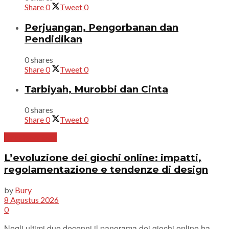
Share
0
Tweet
0
Perjuangan, Pengorbanan dan
Pendidikan
0 shares
Share
0
Tweet
0
Tarbiyah, Murobbi dan Cinta
0 shares
Share
0
Tweet
0
Uncategorized
L’evoluzione dei giochi online: impatti,
regolamentazione e tendenze di design
by
Bury
8 Agustus 2026
0
Negli ultimi due decenni il panorama dei giochi online ha