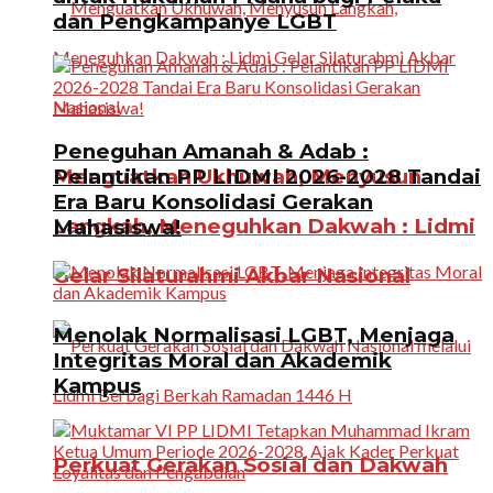
dan Pengkampanye LGBT
Peneguhan Amanah & Adab :
Menguatkan Ukhuwah, Menyusun
Pelantikan PP LIDMI 2026-2028 Tandai
Era Baru Konsolidasi Gerakan
Langkah, Meneguhkan Dakwah : Lidmi
Mahasiswa!
Gelar Silaturahmi Akbar Nasional
Menolak Normalisasi LGBT, Menjaga
Integritas Moral dan Akademik
Kampus
Perkuat Gerakan Sosial dan Dakwah