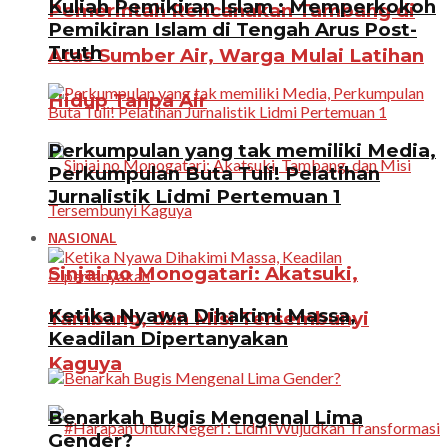
Kuliah Pemikiran Islam : Memperkokoh
Pemerintah Rencanakan Tambang di
Pemikiran Islam di Tengah Arus Post-
Truth
Atas Sumber Air, Warga Mulai Latihan
Hidup Tanpa Air
Perkumpulan yang tak memiliki Media,
Perkumpulan Buta Tuli! Pelatihan
Jurnalistik Lidmi Pertemuan 1
NASIONAL
Sinjai no Monogatari: Akatsuki,
Ketika Nyawa Dihakimi Massa,
Tambang, dan Misi Tersembunyi
Keadilan Dipertanyakan
Kaguya
Benarkah Bugis Mengenal Lima
Gender?