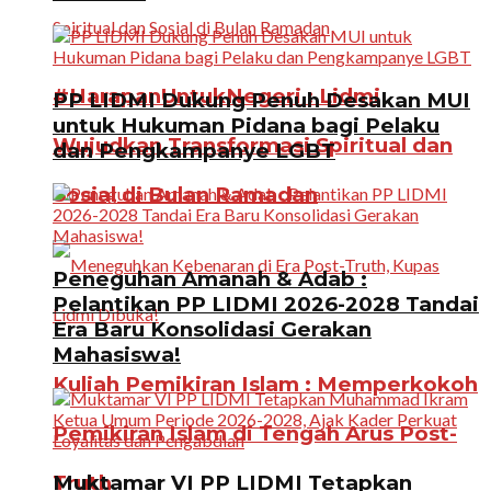
#HarapanUntukNegeri : Lidmi
PP LIDMI Dukung Penuh Desakan MUI
untuk Hukuman Pidana bagi Pelaku
Wujudkan Transformasi Spiritual dan
dan Pengkampanye LGBT
Sosial di Bulan Ramadan
Peneguhan Amanah & Adab :
Pelantikan PP LIDMI 2026-2028 Tandai
Era Baru Konsolidasi Gerakan
Mahasiswa!
Kuliah Pemikiran Islam : Memperkokoh
Pemikiran Islam di Tengah Arus Post-
Truth
Muktamar VI PP LIDMI Tetapkan