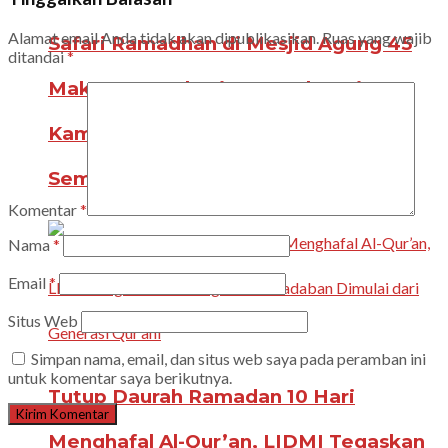
Alamat email Anda tidak akan dipublikasikan.
Ruas yang wajib
Safari Ramadhan di Mesjid Agung 45
ditandai
*
Makassar: Mahasiswa Berbagai
Kampus Eratkan Ukhuwah dan
Semangat Kepedulian
Komentar
*
Nama
*
Email
*
Situs Web
Simpan nama, email, dan situs web saya pada peramban ini
untuk komentar saya berikutnya.
Tutup Daurah Ramadan 10 Hari
Menghafal Al-Qur’an, LIDMI Tegaskan