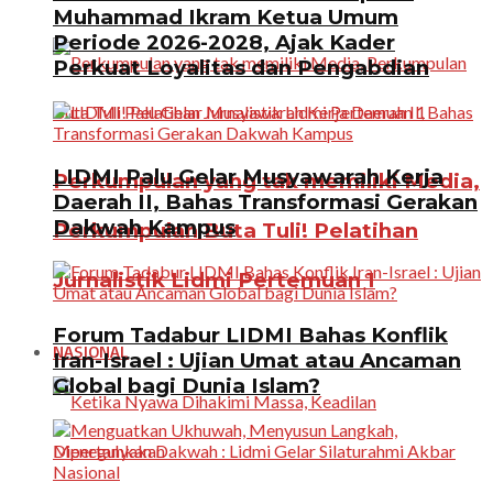
Muhammad Ikram Ketua Umum
Periode 2026-2028, Ajak Kader
Perkuat Loyalitas dan Pengabdian
LIDMI Palu Gelar Musyawarah Kerja
Perkumpulan yang tak memiliki Media,
Daerah II, Bahas Transformasi Gerakan
Dakwah Kampus
Perkumpulan Buta Tuli! Pelatihan
Jurnalistik Lidmi Pertemuan 1
Forum Tadabur LIDMI Bahas Konflik
NASIONAL
Iran-Israel : Ujian Umat atau Ancaman
Global bagi Dunia Islam?