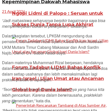
Kepemimpinan Dakwah Mahasiswa
21 April 2026
Ngopi Lidmi di Palopo : Seruan untuk
“Jadi mahasiswa seharusnya berpikir bagaimana saya bisa
Sukses Dunia Tanpa Lupa Akhirat
memperkerjakan bukan di pekerjakan,”
tukasnya.
Dalam kegiatan tersebut, LPKSM mengundang dua
pemateri, Muhammad Rizal Syam, Ketua Umum Asosiasi
UKM Mutiara Timur Cabang Makassar dan Andi Sardin
Najib, Owner CV. Sabar Abadi Jaya.
Dalam materinya Muhammad Rizal berpesan, hendaknya
Forum Tadabur LIDMI Bahas Konflik
dalam berwirausaha, para Pengusaha mengedepankan doa
dalam setiap usahanya dan lebih memaksimalkan lagi
Iran-Israel : Ujian Umat atau Ancaman
praktek-praktek di lapangan.
“Teori itu hanya menjadi acuan, prakteknya yang harus kita
Global bagi Dunia Islam?
lebih gencarkan. Karena dalam berwirausaha, prakteklah
yang menentukan,”
kata dia.
“Meskipun kita tidak mengesampingkan teori yang kita