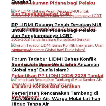
Gender?
untuk Hukuman Pidana bagi Pelaku
dan Pengkampanye LGBT
PP LIDMI Dukung Penuh Desakan MUI
untuk Hukuman Pidana bagi Pelaku
dan Pengkampanye LGBT
Forum Tadabur LIDMI Bahas Konflik
Iran-Israel : Ujian Umat atau Ancaman
Peneguhan Amanah & Adab :
Global bagi Dunia Islam?
Pelantikan PP LIDMI 2026-2028 Tandai
Era Baru Konsolidasi Gerakan
Pemerintah Rencanakan Tambang di
Mahasiswa!
Atas Sumber Air, Warga Mulai Latihan
Hidup Tanpa Air