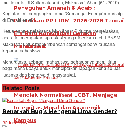
multimedia, Jl Sultan alauddin, Makassar, Ahad (6/1/2019).
Peneguhan Amanah & Adab :
Kegiatan ini mengangkat tema “Semangat Entrepreneurship
di Era Millenial”.
Pelantikan PP LIDMI 2026-2028 Tandai
Ketua panitia pelaksana Muh Ilham Siduppa menjelaskan,
Era Baru Konsolidasi Gerakan
acara ini merupakan apresiasi yang diberikan oleh LPKSM
Makassar untuk menumbuhkan semangat berwirausaha
Mahasiswa!
kepada mahasiswa.
Menurutnya, sebagai mahasiswa, seharusnya memikirkan
bagaimana upaya untuk menciptakan lapagan kerja seluas-
luasnya dan berkarya di masyarakat.
Related Posts
Menolak Normalisasi LGBT, Menjaga
Integritas Moral dan Akademik
Benarkah Bugis Mengenal Lima Gender?
Kampus
30 Juni 2026