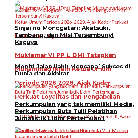
Sinjai no Monogatari: Akatsuki,
Tambang, dan Misi Tersembunyi
Kaguya
Muktamar VI PP LIDMI Tetapkan
Meniti Jalan Ilahi: Mencapai Sukses di
Muhammad Ikram Ketua Umum
Dunia dan Akhirat
Periode 2026-2028, Ajak Kader
Perkuat Loyalitas dan Pengabdian
Perkumpulan yang tak memiliki Media,
Perkumpulan Buta Tuli! Pelatihan
Jurnalistik Lidmi Pertemuan 1