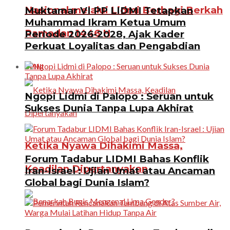
Nasional melalui Lidmi Berbagi Berkah
Muktamar VI PP LIDMI Tetapkan
Muhammad Ikram Ketua Umum
Ramadan 1446 H
Periode 2026-2028, Ajak Kader
Perkuat Loyalitas dan Pengabdian
OPINI
Ngopi Lidmi di Palopo : Seruan untuk
Sukses Dunia Tanpa Lupa Akhirat
Ketika Nyawa Dihakimi Massa,
Forum Tadabur LIDMI Bahas Konflik
Keadilan Dipertanyakan
Iran-Israel : Ujian Umat atau Ancaman
Global bagi Dunia Islam?