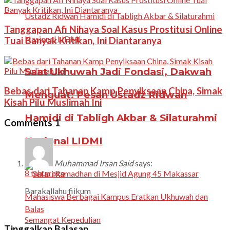
Tanggapan Afi Nihaya Soal Kasus Prostitusi Online
Tuai Banyak Kritikan, Ini Diantaranya
Saat Ukhuwah Jadi Fondasi, Dakwah
Bebas dari Tahanan Kamp Penyiksaan China, Simak
Menguat: Pesan Ustadz Ridwan
Kisah Pilu Muslimah Ini
Hamidi di Tabligh Akbar & Silaturahmi
Comments
1
Nasional LIDMI
Muhammad Irsan Said
says:
8 tahun ago
Barakallahu fiikum
Balas
Tinggalkan Balasan