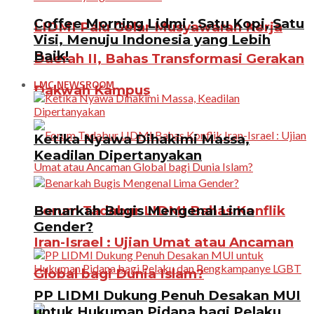
Coffee Morning Lidmi : Satu Kopi, Satu
LIDMI Palu Gelar Musyawarah Kerja
Visi, Menuju Indonesia yang Lebih
Baik!
Daerah II, Bahas Transformasi Gerakan
LMC NEWSROOM
Dakwah Kampus
Ketika Nyawa Dihakimi Massa,
Keadilan Dipertanyakan
Benarkah Bugis Mengenal Lima
Forum Tadabur LIDMI Bahas Konflik
Gender?
Iran-Israel : Ujian Umat atau Ancaman
Global bagi Dunia Islam?
PP LIDMI Dukung Penuh Desakan MUI
untuk Hukuman Pidana bagi Pelaku