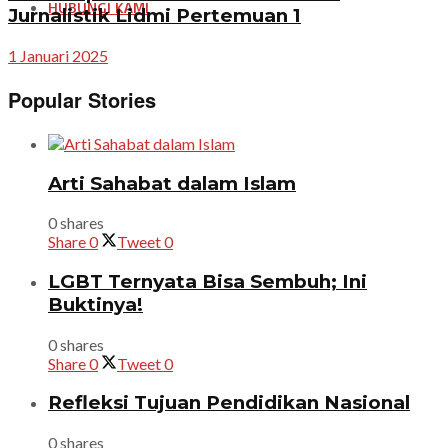
HUBUNGI KAMI
Jurnalistik Lidmi Pertemuan 1
1 Januari 2025
Popular Stories
Arti Sahabat dalam Islam
0 shares
Share
0
Tweet
0
LGBT Ternyata Bisa Sembuh; Ini
Buktinya!
0 shares
Share
0
Tweet
0
Refleksi Tujuan Pendidikan Nasional
0 shares