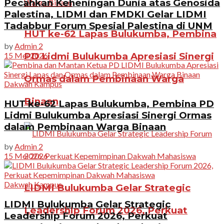
Pecahkan Keheningan Dunia atas Genosida
Palestina, LIDMI dan FMDKI Gelar LIDMI
Tadabbur Forum Spesial Palestina di UNM
HUT ke-62 Lapas Bulukumba, Pembina
by
Admin 2
15 Mei 2026
PD Lidmi Bulukumba Apresiasi Sinergi
Ormas dalam Pembinaan Warga
Dakwah Kampus
Binaan
HUT ke-62 Lapas Bulukumba, Pembina PD
Lidmi Bulukumba Apresiasi Sinergi Ormas
dalam Pembinaan Warga Binaan
by
Admin 2
15 Mei 2026
Dakwah Kampus
LIDMI Bulukumba Gelar Strategic
LIDMI Bulukumba Gelar Strategic
Leadership Forum 2026, Perkuat
Leadership Forum 2026, Perkuat