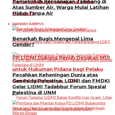
Pemerintah Rencanakan Tambang di
Benarkah Bugis Mengenal Lima
Atas Sumber Air, Warga Mulai Latihan
Hidup Tanpa Air
Gender?
DAKWAH KAMPUS
Benarkah Bugis Mengenal Lima
Gender?
PP LIDMI Dukung Penuh Desakan MUI
untuk Hukuman Pidana bagi Pelaku
Pecahkan Keheningan Dunia atas
Genosida Palestina, LIDMI dan FMDKI
dan Pengkampanye LGBT
Gelar LIDMI Tadabbur Forum Spesial
Palestina di UNM