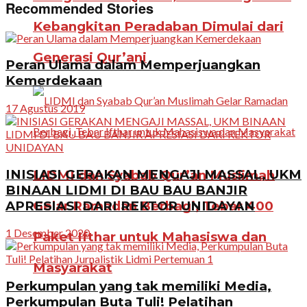
Recommended Stories
Kebangkitan Peradaban Dimulai dari
Generasi Qur’ani
Peran Ulama dalam Memperjuangkan
Kemerdekaan
17 Agustus 2019
INISIASI GERAKAN MENGAJI MASSAL, UKM
LIDMI dan Syabab Qur’an Muslimah
BINAAN LIDMI DI BAU BAU BANJIR
APRESIASI DARI REKTOR UNIDAYAN
Gelar Ramadan Berbagi, Tebar 400
1 Desember 2020
Paket Ifthar untuk Mahasiswa dan
Masyarakat
Perkumpulan yang tak memiliki Media,
Perkumpulan Buta Tuli! Pelatihan