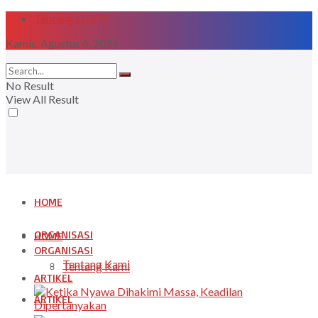
Tentang LIDMI
Kamis, Agustus 6, 2026
No Result
View All Result
HOME
ORGANISASI
HOME
ORGANISASI
Tentang Kami
Tentang Kami
ARTIKEL
ARTIKEL