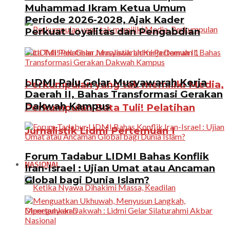
Muhammad Ikram Ketua Umum
Periode 2026-2028, Ajak Kader
Perkuat Loyalitas dan Pengabdian
LIDMI Palu Gelar Musyawarah Kerja
Perkumpulan yang tak memiliki Media,
Daerah II, Bahas Transformasi Gerakan
Dakwah Kampus
Perkumpulan Buta Tuli! Pelatihan
Jurnalistik Lidmi Pertemuan 1
Forum Tadabur LIDMI Bahas Konflik
NASIONAL
Iran-Israel : Ujian Umat atau Ancaman
Global bagi Dunia Islam?