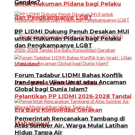
Gender?
untuk Hukuman Pidana bagi Pelaku
dan Pengkampanye LGBT
PP LIDMI Dukung Penuh Desakan MUI
untuk Hukuman Pidana bagi Pelaku
dan Pengkampanye LGBT
Forum Tadabur LIDMI Bahas Konflik
Iran-Israel : Ujian Umat atau Ancaman
Peneguhan Amanah & Adab :
Global bagi Dunia Islam?
Pelantikan PP LIDMI 2026-2028 Tandai
Era Baru Konsolidasi Gerakan
Pemerintah Rencanakan Tambang di
Mahasiswa!
Atas Sumber Air, Warga Mulai Latihan
Hidup Tanpa Air