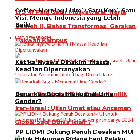
Coffee Morning Lidmi : Satu Kopi, Satu
LIDMI Palu Gelar Musyawarah Kerja
Visi, Menuju Indonesia yang Lebih
Baik!
Daerah II, Bahas Transformasi Gerakan
LMC NEWSROOM
Dakwah Kampus
Ketika Nyawa Dihakimi Massa,
Keadilan Dipertanyakan
Benarkah Bugis Mengenal Lima
Forum Tadabur LIDMI Bahas Konflik
Gender?
Iran-Israel : Ujian Umat atau Ancaman
Global bagi Dunia Islam?
PP LIDMI Dukung Penuh Desakan MUI
untuk Hukuman Pidana bagi Pelaku