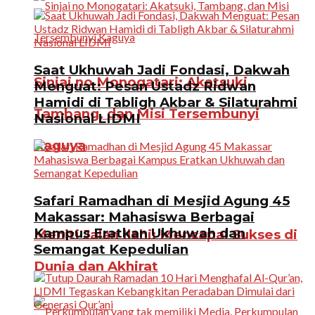
Saat Ukhuwah Jadi Fondasi, Dakwah
Sinjai no Monogatari: Akatsuki,
Menguat: Pesan Ustadz Ridwan
Hamidi di Tabligh Akbar & Silaturahmi
Tambang, dan Misi Tersembunyi
Nasional LIDMI
Kaguya
Safari Ramadhan di Mesjid Agung 45
Makassar: Mahasiswa Berbagai
Kampus Eratkan Ukhuwah dan
Meniti Jalan Ilahi: Mencapai Sukses di
Semangat Kepedulian
Dunia dan Akhirat