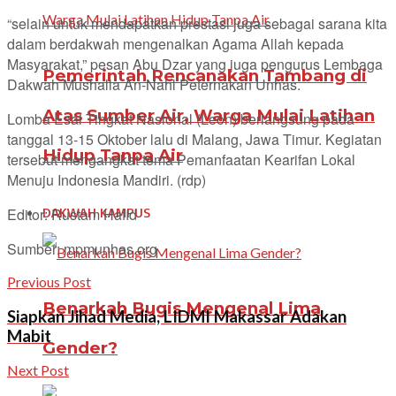
“selain untuk mendapatkan prestasi juga sebagai sarana kita
dalam berdakwah mengenalkan Agama Allah kepada
Masyarakat,” pesan Abu Dzar yang juga pengurus Lembaga
Pemerintah Rencanakan Tambang di
Dakwah Mushalla An-Nahl Peternakan Unhas.
Atas Sumber Air, Warga Mulai Latihan
Lomba Esai Tingkat Nasional (Leon) berlangsung pada
tanggal 13-15 Oktober lalu di Malang, Jawa Timur. Kegiatan
Hidup Tanpa Air
tersebut mengangkat tema Pemanfaatan Kearifan Lokal
Menuju Indonesia Mandiri. (rdp)
DAKWAH KAMPUS
Editor: Rustam Hafid
Sumber: mpmunhas.org
Previous Post
Benarkah Bugis Mengenal Lima
Siapkan Jihad Media, LIDMI Makassar Adakan
Mabit
Gender?
Next Post