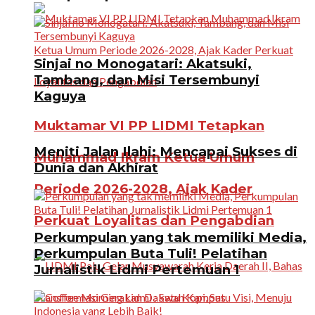
Sinjai no Monogatari: Akatsuki,
Tambang, dan Misi Tersembunyi
Kaguya
Muktamar VI PP LIDMI Tetapkan
Meniti Jalan Ilahi: Mencapai Sukses di
Muhammad Ikram Ketua Umum
Dunia dan Akhirat
Periode 2026-2028, Ajak Kader
Perkuat Loyalitas dan Pengabdian
Perkumpulan yang tak memiliki Media,
Perkumpulan Buta Tuli! Pelatihan
Jurnalistik Lidmi Pertemuan 1