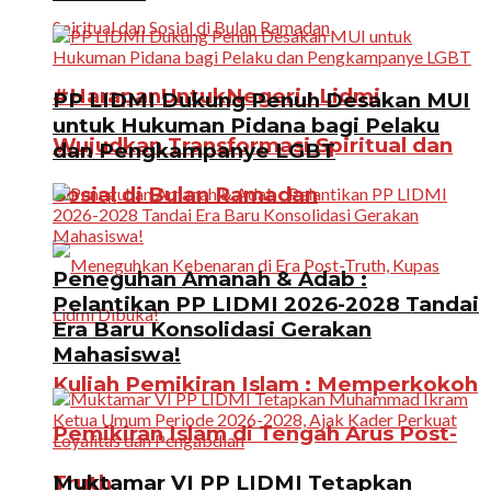
#HarapanUntukNegeri : Lidmi
PP LIDMI Dukung Penuh Desakan MUI
untuk Hukuman Pidana bagi Pelaku
Wujudkan Transformasi Spiritual dan
dan Pengkampanye LGBT
Sosial di Bulan Ramadan
Peneguhan Amanah & Adab :
Pelantikan PP LIDMI 2026-2028 Tandai
Era Baru Konsolidasi Gerakan
Mahasiswa!
Kuliah Pemikiran Islam : Memperkokoh
Pemikiran Islam di Tengah Arus Post-
Truth
Muktamar VI PP LIDMI Tetapkan