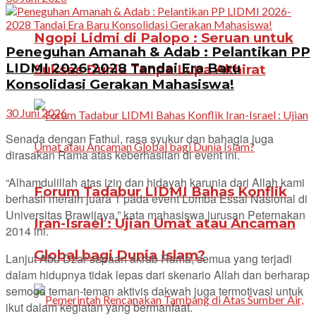
Ngopi Lidmi di Palopo : Seruan untuk
Peneguhan Amanah & Adab : Pelantikan PP
LIDMI 2026-2028 Tandai Era Baru
Sukses Dunia Tanpa Lupa Akhirat
Konsolidasi Gerakan Mahasiswa!
30 Juni 2026
Senada dengan Fathul, rasa syukur dan bahagia juga
dirasakan Rama atas keberhasilan di event ini.
“Alhamdulillah atas izin dan hidayah karunia dari Allah kami
Forum Tadabur LIDMI Bahas Konflik
berhasil meraih juara 1 pada event Lomba Essai Nasional di
Universitas Brawijaya,” kata mahasiswa jurusan Peternakan
Iran-Israel : Ujian Umat atau Ancaman
2014 ini.
Global bagi Dunia Islam?
Lanjut Abu Dzar sapaan akrab Rama, semua yang terjadi
dalam hidupnya tidak lepas dari skenario Allah dan berharap
semoga teman-teman aktivis dakwah juga termotivasi untuk
ikut dalam kegiatan yang bermanfaat.