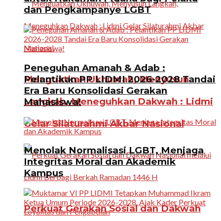
dan Pengkampanye LGBT
Peneguhan Amanah & Adab :
Menguatkan Ukhuwah, Menyusun
Pelantikan PP LIDMI 2026-2028 Tandai
Era Baru Konsolidasi Gerakan
Langkah, Meneguhkan Dakwah : Lidmi
Mahasiswa!
Gelar Silaturahmi Akbar Nasional
Menolak Normalisasi LGBT, Menjaga
Integritas Moral dan Akademik
Kampus
Perkuat Gerakan Sosial dan Dakwah