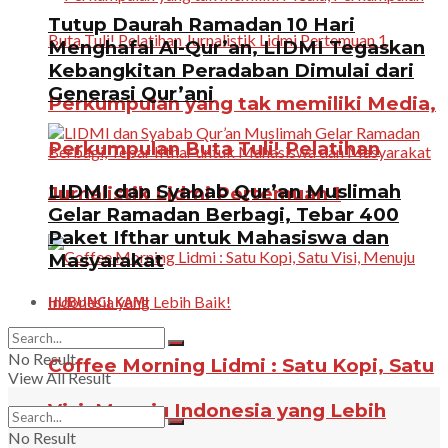
Tutup Daurah Ramadan 10 Hari
Menghafal Al-Qur’an, LIDMI Tegaskan
Kebangkitan Peradaban Dimulai dari
Generasi Qur’ani
Perkumpulan yang tak memiliki Media,
Perkumpulan Buta Tuli! Pelatihan
LIDMI dan Syabab Qur’an Muslimah
Jurnalistik Lidmi Pertemuan 1
Gelar Ramadan Berbagi, Tebar 400
Paket Ifthar untuk Mahasiswa dan
Masyarakat
HUBUNGI KAMI
No Result
Coffee Morning Lidmi : Satu Kopi, Satu
View All Result
Visi, Menuju Indonesia yang Lebih
No Result