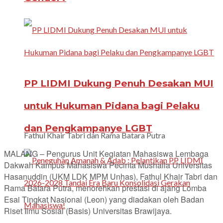
PP LIDMI Dukung Penuh Desakan MUI
untuk Hukuman Pidana bagi Pelaku
dan Pengkampanye LGBT
Fathul Khair Tabri dan Rama Batara Putra
MALANG – Pengurus Unit Kegiatan Mahasiswa Lembaga
Dakwah Kampus Mahasiswa Pecinta Mushalla Universitas
Hasanuddin (UKM LDK MPM Unhas), Fathul Khair Tabri dan
Rama Batara Putra, menorehkan prestasi di ajang Lomba
Esai Tingkat Nasional (Leon) yang diadakan oleh Badan
Riset Ilmu Sosial (Basis) Universitas Brawijaya.