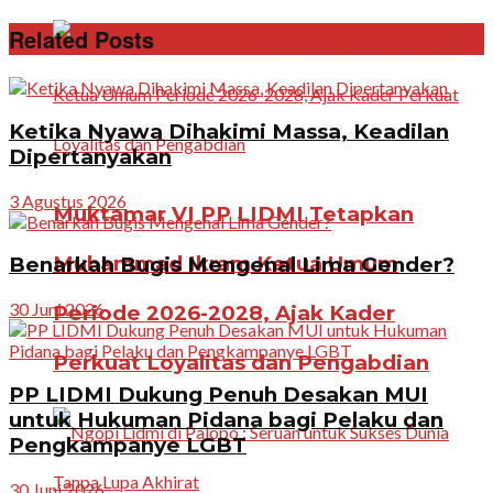
Related Posts
Ketika Nyawa Dihakimi Massa, Keadilan
Dipertanyakan
3 Agustus 2026
Muktamar VI PP LIDMI Tetapkan
Muhammad Ikram Ketua Umum
Benarkah Bugis Mengenal Lima Gender?
30 Juni 2026
Periode 2026-2028, Ajak Kader
Perkuat Loyalitas dan Pengabdian
PP LIDMI Dukung Penuh Desakan MUI
untuk Hukuman Pidana bagi Pelaku dan
Pengkampanye LGBT
30 Juni 2026