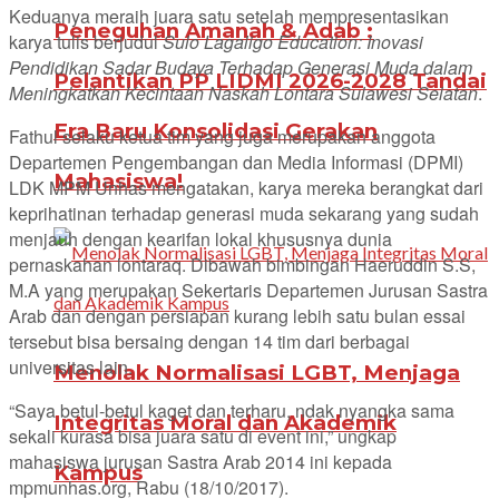
Keduanya meraih juara satu setelah mempresentasikan
Peneguhan Amanah & Adab :
karya tulis berjudul
Sulo Lagaligo Education: Inovasi
Pendidikan Sadar Budaya Terhadap Generasi Muda dalam
Pelantikan PP LIDMI 2026-2028 Tandai
Meningkatkan Kecintaan Naskah Lontara Sulawesi Selatan
.
Era Baru Konsolidasi Gerakan
Fathul selaku ketua tim yang juga merupakan anggota
Departemen Pengembangan dan Media Informasi (DPMI)
Mahasiswa!
LDK MPM Unhas mengatakan, karya mereka berangkat dari
keprihatinan terhadap generasi muda sekarang yang sudah
menjauh dengan kearifan lokal khususnya dunia
pernaskahan lontaraq. Dibawah bimbingan Haeruddin S.S,
M.A yang merupakan Sekertaris Departemen Jurusan Sastra
Arab dan dengan persiapan kurang lebih satu bulan essai
tersebut bisa bersaing dengan 14 tim dari berbagai
universitas lain.
Menolak Normalisasi LGBT, Menjaga
“Saya betul-betul kaget dan terharu, ndak nyangka sama
Integritas Moral dan Akademik
sekali kurasa bisa juara satu di event ini,” ungkap
mahasiswa jurusan Sastra Arab 2014 ini kepada
Kampus
mpmunhas.org, Rabu (18/10/2017).