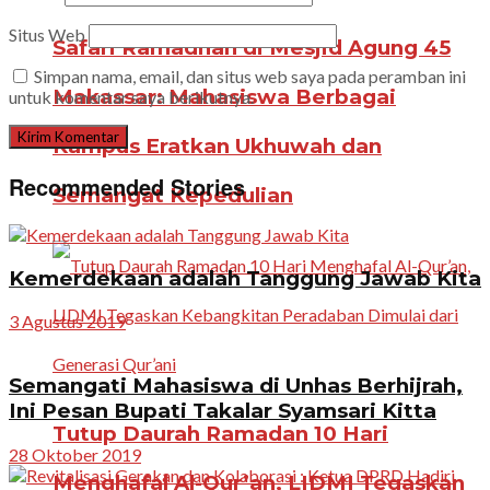
Situs Web
Safari Ramadhan di Mesjid Agung 45
Simpan nama, email, dan situs web saya pada peramban ini
Makassar: Mahasiswa Berbagai
untuk komentar saya berikutnya.
Kampus Eratkan Ukhuwah dan
Recommended Stories
Semangat Kepedulian
Kemerdekaan adalah Tanggung Jawab Kita
3 Agustus 2019
Semangati Mahasiswa di Unhas Berhijrah,
Ini Pesan Bupati Takalar Syamsari Kitta
Tutup Daurah Ramadan 10 Hari
28 Oktober 2019
Menghafal Al-Qur’an, LIDMI Tegaskan