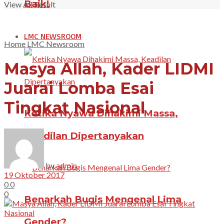
Baik!
View All Result
LMC NEWSROOM
Home
LMC Newsroom
Masya Allah, Kader LIDMI
Juarai Lomba Esai
Tingkat Nasional
Ketika Nyawa Dihakimi Massa,
Keadilan Dipertanyakan
by
admin
19 Oktober 2017
0
0
0
Benarkah Bugis Mengenal Lima
Gender?