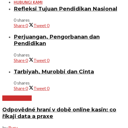
HUBUNGI KAMI
Refleksi Tujuan Pendidikan Nasional
0 shares
Share
0
Tweet
0
Perjuangan, Pengorbanan dan
Pendidikan
0 shares
Share
0
Tweet
0
Tarbiyah, Murobbi dan Cinta
0 shares
Share
0
Tweet
0
Uncategorized
Odpovědné hraní v době online kasin: co
říkají data a praxe
by
Bury