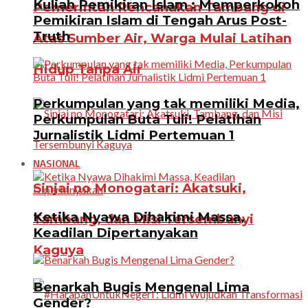
Kuliah Pemikiran Islam : Memperkokoh
Pemerintah Rencanakan Tambang di
Pemikiran Islam di Tengah Arus Post-
Truth
Atas Sumber Air, Warga Mulai Latihan
Hidup Tanpa Air
Perkumpulan yang tak memiliki Media,
Perkumpulan Buta Tuli! Pelatihan
Jurnalistik Lidmi Pertemuan 1
NASIONAL
Sinjai no Monogatari: Akatsuki,
Ketika Nyawa Dihakimi Massa,
Tambang, dan Misi Tersembunyi
Keadilan Dipertanyakan
Kaguya
Benarkah Bugis Mengenal Lima
Gender?