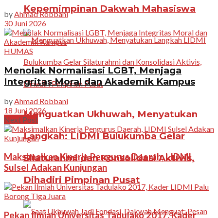
Kepemimpinan Dakwah Mahasiswa
by
Ahmad Robbani
30 Juni 2026
HUMAS
Menolak Normalisasi LGBT, Menjaga
Integritas Moral dan Akademik Kampus
by
Ahmad Robbani
18 Juni 2026
Menguatkan Ukhuwah, Menyatukan
Next Post
Langkah: LIDMI Bulukumba Gelar
Maksimalkan Kinerja Pengurus Daerah, LIDMI
Silaturahmi dan Konsolidasi Aktivis,
Sulsel Adakan Kunjungan
Dihadiri Pimpinan Pusat
Pekan Ilmiah Universitas Tadulako 2017, Kader