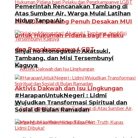
Pemerintah Rencanakan Tambang di
Atas Sumber Air, Warga Mulai Latihan
Hidup Tanpa Air
PP LIDMI Dukung Penuh Desakan MUI
untuk Hukuman Pidana bagi Pelaku
dan Pengkampanye LGBT
Sinjai no Monogatari: Akatsuki,
Tambang, dan Misi Tersembunyi
Kaguya
Aktivis Dakwah dan Isu Lingkungan
#HarapanUntukNegeri : Lidmi
Wujudkan Transformasi Spiritual dan
Sosial di Bulan Ramadan