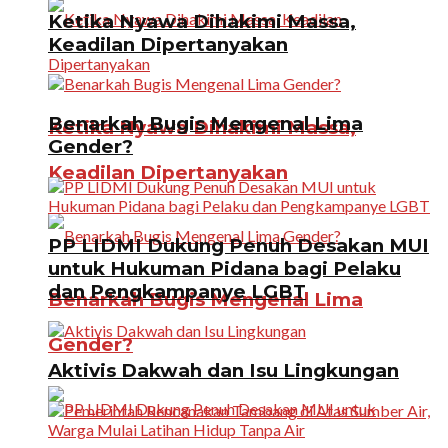
Ketika Nyawa Dihakimi Massa,
Keadilan Dipertanyakan
Benarkah Bugis Mengenal Lima
Ketika Nyawa Dihakimi Massa,
Gender?
Keadilan Dipertanyakan
PP LIDMI Dukung Penuh Desakan MUI
untuk Hukuman Pidana bagi Pelaku
dan Pengkampanye LGBT
Benarkah Bugis Mengenal Lima
Gender?
Aktivis Dakwah dan Isu Lingkungan