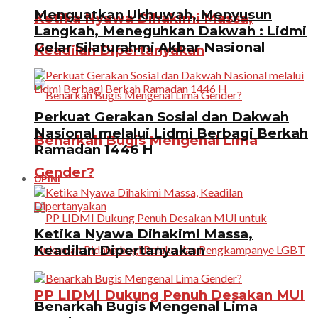
Menguatkan Ukhuwah, Menyusun
Ketika Nyawa Dihakimi Massa,
Langkah, Meneguhkan Dakwah : Lidmi
Gelar Silaturahmi Akbar Nasional
Keadilan Dipertanyakan
Perkuat Gerakan Sosial dan Dakwah
Nasional melalui Lidmi Berbagi Berkah
Benarkah Bugis Mengenal Lima
Ramadan 1446 H
Gender?
OPINI
Ketika Nyawa Dihakimi Massa,
Keadilan Dipertanyakan
PP LIDMI Dukung Penuh Desakan MUI
Benarkah Bugis Mengenal Lima