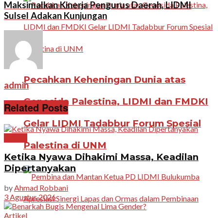
Maksimalkan Kinerja Pengurus Daerah, LIDMI
Sulsel Adakan Kunjungan
Pecahkan Keheningan Dunia atas
admin
Genosida Palestina, LIDMI dan FMDKI
Related Posts
Gelar LIDMI Tadabbur Forum Spesial
Artikel
Palestina di UNM
Ketika Nyawa Dihakimi Massa, Keadilan
Dipertanyakan
by
Ahmad Robbani
3 Agustus 2026
Artikel