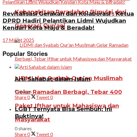
Kebangkitan Peradaban Dimulai dari
Revitalisasi Gerakan dan Kolaborasi : Ketua
DPRD Hadiri Pelantikan Lidmi Wujudkan
Generasi Qur’ani
Kendari Kota Maju & Beradab!
17 Maret 2025
Popular Stories
LIDMI dan Syabab Qur’an Muslimah
Arti Sahabat dalam Islam
0 shares
Gelar Ramadan Berbagi, Tebar 400
Share
0
Tweet
0
Paket Ifthar untuk Mahasiswa dan
LGBT Ternyata Bisa Sembuh; Ini
Buktinya!
Masyarakat
0 shares
Share
0
Tweet
0