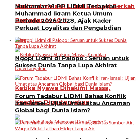
Nasional melalui Lidmi Berbagi Berkah
Muktamar VI PP LIDMI Tetapkan
Muhammad Ikram Ketua Umum
Ramadan 1446 H
Periode 2026-2028, Ajak Kader
Perkuat Loyalitas dan Pengabdian
OPINI
Ngopi Lidmi di Palopo : Seruan untuk
Sukses Dunia Tanpa Lupa Akhirat
Ketika Nyawa Dihakimi Massa,
Forum Tadabur LIDMI Bahas Konflik
Keadilan Dipertanyakan
Iran-Israel : Ujian Umat atau Ancaman
Global bagi Dunia Islam?