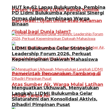
HUT ke-62 Lapas Bulukumba, Pembina
Forum Tadabur LIDMI Bahas Konflik
PD Lidmi Bulukumba Apresiasi Sinergi
Ormas dalam Pembinaan Warga
Iran-Israel : Ujian Umat atau Ancaman
Binaan
Global bagi Dunia Islam?
LIDMI Bulukumba Gelar Strategic
Leadership Forum 2026, Perkuat
Kepemimpinan Dakwah Mahasiswa
Pemerintah Rencanakan Tambang di
Atas Sumber Air, Warga Mulai Latihan
Menguatkan Ukhuwah, Menyatukan
Langkah: LIDMI Bulukumba Gelar
Hidup Tanpa Air
Silaturahmi dan Konsolidasi Aktivis,
Dihadiri Pimpinan Pusat