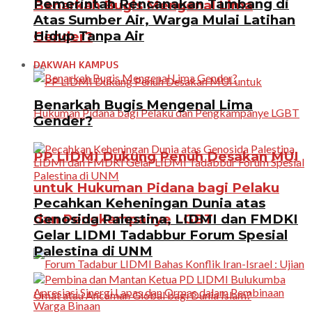
Pemerintah Rencanakan Tambang di
Benarkah Bugis Mengenal Lima
Atas Sumber Air, Warga Mulai Latihan
Hidup Tanpa Air
Gender?
DAKWAH KAMPUS
Benarkah Bugis Mengenal Lima
Gender?
PP LIDMI Dukung Penuh Desakan MUI
untuk Hukuman Pidana bagi Pelaku
Pecahkan Keheningan Dunia atas
Genosida Palestina, LIDMI dan FMDKI
dan Pengkampanye LGBT
Gelar LIDMI Tadabbur Forum Spesial
Palestina di UNM