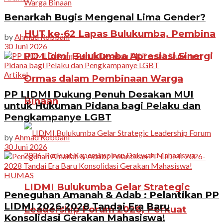
Benarkah Bugis Mengenal Lima Gender?
HUT ke-62 Lapas Bulukumba, Pembina
by
Ahmad Robbani
30 Juni 2026
PD Lidmi Bulukumba Apresiasi Sinergi
Artikel
Ormas dalam Pembinaan Warga
PP LIDMI Dukung Penuh Desakan MUI
Binaan
untuk Hukuman Pidana bagi Pelaku dan
Pengkampanye LGBT
by
Ahmad Robbani
30 Juni 2026
HUMAS
LIDMI Bulukumba Gelar Strategic
Peneguhan Amanah & Adab : Pelantikan PP
LIDMI 2026-2028 Tandai Era Baru
Leadership Forum 2026, Perkuat
Konsolidasi Gerakan Mahasiswa!