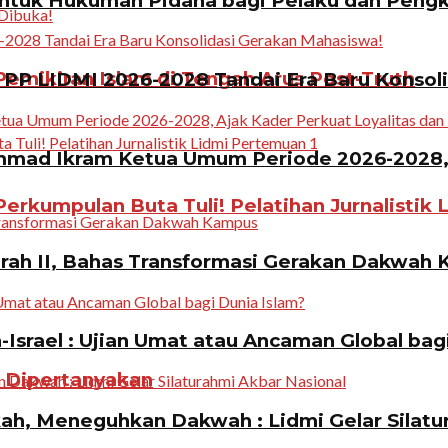
ntuk Hukuman Pidana bagi Pelaku dan Pen
emikiran Islam di Tengah Arus Post-Truth
PP LIDMI 2026-2028 Tandai Era Baru Konsol
ad Ikram Ketua Umum Periode 2026-2028, A
erkumpulan Buta Tuli! Pelatihan Jurnalistik 
rah II, Bahas Transformasi Gerakan Dakwah
Israel : Ujian Umat atau Ancaman Global bag
n Dipertanyakan
, Meneguhkan Dakwah : Lidmi Gelar Silatur