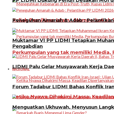
PP LIDMI Dukung Penuh Desakan MUI u
Kuliah Pemikiran Islam : Memperkokoh P
Peneguhan Amanah & Adab : Pelantikan 
Muktamar VI PP LIDMI Tetapkan Muhamm
Pengabdian
Perkumpulan yang tak memiliki Media, P
LIDMI Palu Gelar Musyawarah Kerja Dae
NASIONAL
Forum Tadabur LIDMI Bahas Konflik Iran-
Ketika Nyawa Dihakimi Massa, Keadila
Menguatkan Ukhuwah, Menyusun Langkah