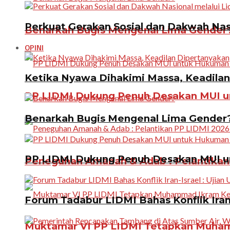
Perkuat Gerakan Sosial dan Dakwah Nas
Benarkah Bugis Mengenal Lima Gender
OPINI
Ketika Nyawa Dihakimi Massa, Keadila
PP LIDMI Dukung Penuh Desakan MUI u
Benarkah Bugis Mengenal Lima Gender
PP LIDMI Dukung Penuh Desakan MUI u
Peneguhan Amanah & Adab : Pelantikan 
Forum Tadabur LIDMI Bahas Konflik Iran-
Muktamar VI PP LIDMI Tetapkan Muhamm