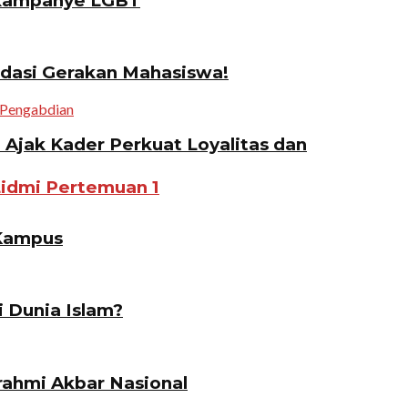
gkampanye LGBT
idasi Gerakan Mahasiswa!
jak Kader Perkuat Loyalitas dan
Lidmi Pertemuan 1
 Kampus
i Dunia Islam?
ahmi Akbar Nasional