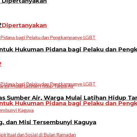
n Dipertanyakan
?
n Dipertanyakan
ntuk Hukuman Pidana bagi Pelaku dan Pen
?
 Sumber Air, Warga Mulai Latihan Hidup Tan
ntuk Hukuman Pidana bagi Pelaku dan Pen
g, dan Misi Tersembunyi Kaguya