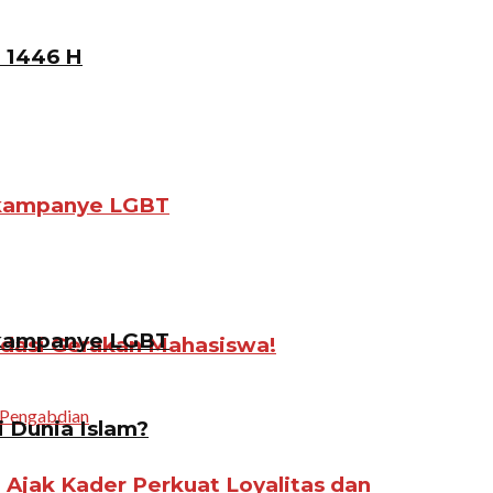
 1446 H
gkampanye LGBT
gkampanye LGBT
idasi Gerakan Mahasiswa!
i Dunia Islam?
jak Kader Perkuat Loyalitas dan