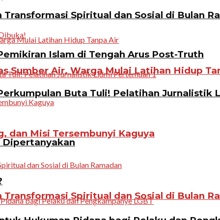
Transformasi Spiritual dan Sosial di Bulan 
emikiran Islam di Tengah Arus Post-Truth
 Sumber Air, Warga Mulai Latihan Hidup Tan
erkumpulan Buta Tuli! Pelatihan Jurnalistik 
g, dan Misi Tersembunyi Kaguya
n Dipertanyakan
?
Transformasi Spiritual dan Sosial di Bulan 