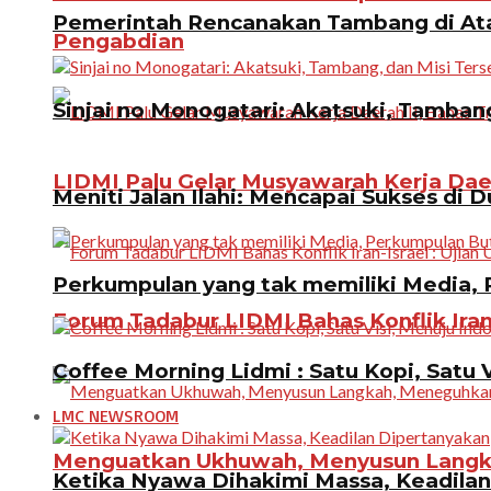
Pemerintah Rencanakan Tambang di Atas
Pengabdian
Sinjai no Monogatari: Akatsuki, Tamban
LIDMI Palu Gelar Musyawarah Kerja Dae
Meniti Jalan Ilahi: Mencapai Sukses di D
Perkumpulan yang tak memiliki Media, P
Forum Tadabur LIDMI Bahas Konflik Iran-
Coffee Morning Lidmi : Satu Kopi, Satu 
LMC NEWSROOM
Menguatkan Ukhuwah, Menyusun Langkah
Ketika Nyawa Dihakimi Massa, Keadila