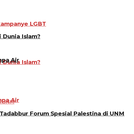
gkampanye LGBT
i Dunia Islam?
pa Air
i Dunia Islam?
pa Air
Tadabbur Forum Spesial Palestina di UNM