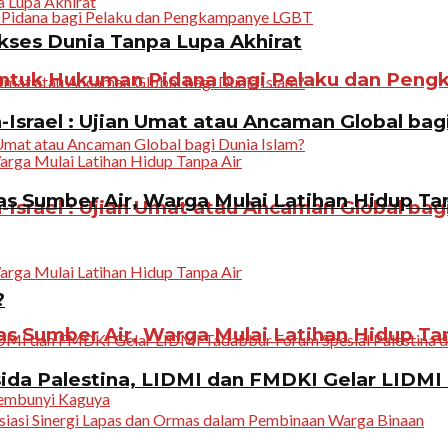
ukses Dunia Tanpa Lupa Akhirat
ntuk Hukuman Pidana bagi Pelaku dan Pen
Israel : Ujian Umat atau Ancaman Global bag
 Sumber Air, Warga Mulai Latihan Hidup Tan
Israel : Ujian Umat atau Ancaman Global bag
?
 Sumber Air, Warga Mulai Latihan Hidup Tan
da Palestina, LIDMI dan FMDKI Gelar LIDMI 