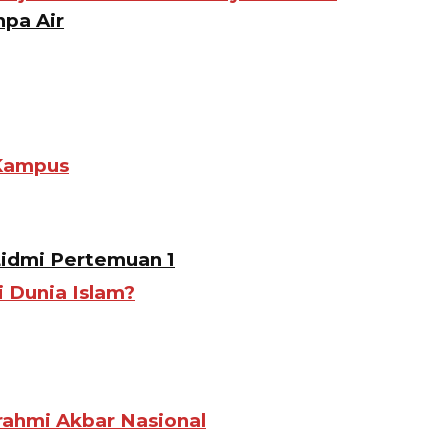
pa Air
 Kampus
Lidmi Pertemuan 1
i Dunia Islam?
ahmi Akbar Nasional