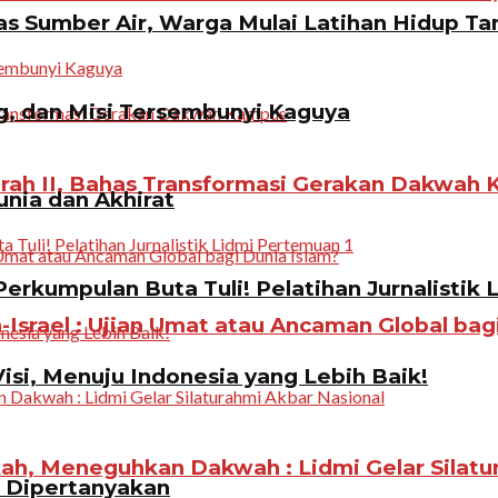
 Sumber Air, Warga Mulai Latihan Hidup Tan
g, dan Misi Tersembunyi Kaguya
rah II, Bahas Transformasi Gerakan Dakwah
unia dan Akhirat
erkumpulan Buta Tuli! Pelatihan Jurnalistik 
Israel : Ujian Umat atau Ancaman Global bag
Visi, Menuju Indonesia yang Lebih Baik!
, Meneguhkan Dakwah : Lidmi Gelar Silatur
n Dipertanyakan