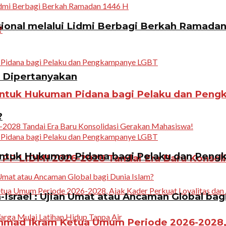
ional melalui Lidmi Berbagi Berkah Ramadan
?
n Dipertanyakan
ntuk Hukuman Pidana bagi Pelaku dan Pen
?
ntuk Hukuman Pidana bagi Pelaku dan Pen
PP LIDMI 2026-2028 Tandai Era Baru Konsol
Israel : Ujian Umat atau Ancaman Global bag
ad Ikram Ketua Umum Periode 2026-2028, A