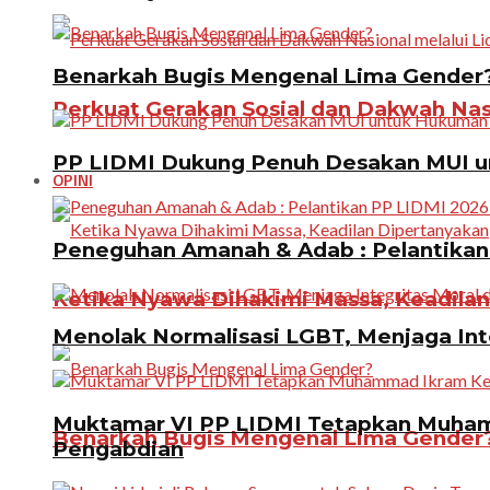
Benarkah Bugis Mengenal Lima Gender
Perkuat Gerakan Sosial dan Dakwah Nas
PP LIDMI Dukung Penuh Desakan MUI u
OPINI
Peneguhan Amanah & Adab : Pelantikan 
Ketika Nyawa Dihakimi Massa, Keadila
Menolak Normalisasi LGBT, Menjaga In
Muktamar VI PP LIDMI Tetapkan Muhamm
Benarkah Bugis Mengenal Lima Gender
Pengabdian