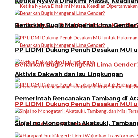
Ketika Nyawa Dihakimi Massa, Keadila
Benarkah Bugis Mengenal Lima Gender
Ketika Nyawa Dihakimi Massa, Keadila
PP LIDMI Dukung Penuh Desakan MUI u
Benarkah Bugis Mengenal Lima Gender
Aktivis Dakwah dan Isu Lingkungan
Pemerintah Rencanakan Tambang di Atas
PP LIDMI Dukung Penuh Desakan MUI u
Sinjai no Monogatari: Akatsuki, Tamban