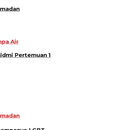
Ramadan
pa Air
Lidmi Pertemuan 1
Ramadan