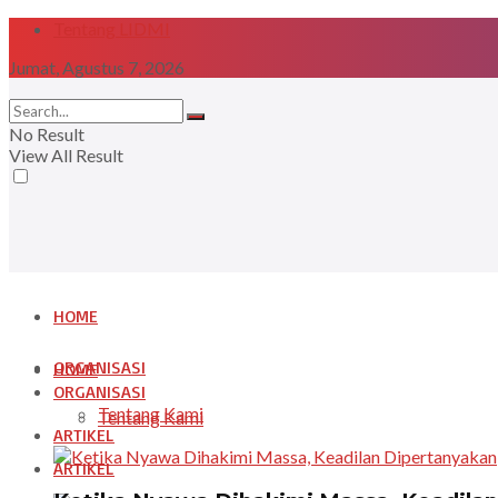
Tentang LIDMI
Jumat, Agustus 7, 2026
No Result
View All Result
HOME
ORGANISASI
HOME
ORGANISASI
Tentang Kami
Tentang Kami
ARTIKEL
ARTIKEL