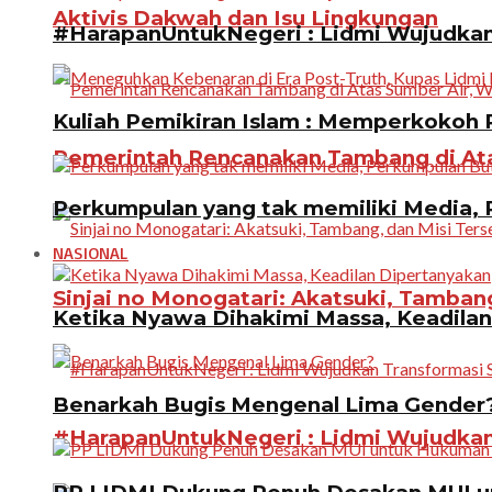
Aktivis Dakwah dan Isu Lingkungan
#HarapanUntukNegeri : Lidmi Wujudkan 
Kuliah Pemikiran Islam : Memperkokoh P
Pemerintah Rencanakan Tambang di Atas
Perkumpulan yang tak memiliki Media, P
NASIONAL
Sinjai no Monogatari: Akatsuki, Tamban
Ketika Nyawa Dihakimi Massa, Keadila
Benarkah Bugis Mengenal Lima Gender
#HarapanUntukNegeri : Lidmi Wujudkan 