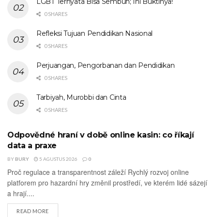
LGBT Ternyata Bisa Sembuh; Ini Buktinya!
0 SHARES
Refleksi Tujuan Pendidikan Nasional
0 SHARES
Perjuangan, Pengorbanan dan Pendidikan
0 SHARES
Tarbiyah, Murobbi dan Cinta
0 SHARES
Odpovědné hraní v době online kasin: co říkají
UNCATEGORIZED
data a praxe
BY
BURY
5 AGUSTUS 2026
0
Proč regulace a transparentnost záleží Rychlý rozvoj online
platforem pro hazardní hry změnil prostředí, ve kterém lidé sázejí
a hrají....
DETAILS
READ MORE