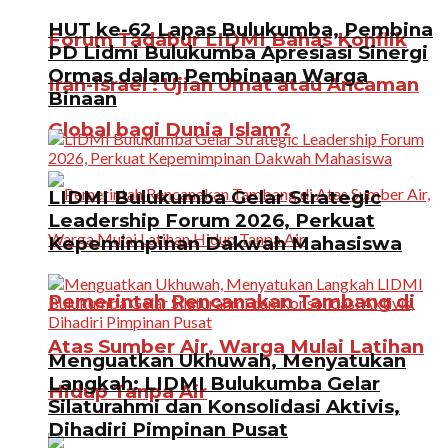
HUT ke-62 Lapas Bulukumba, Pembina
Forum Tadabur LIDMI Bahas Konflik
PD Lidmi Bulukumba Apresiasi Sinergi
Ormas dalam Pembinaan Warga
Iran-Israel : Ujian Umat atau Ancaman
Binaan
Global bagi Dunia Islam?
LIDMI Bulukumba Gelar Strategic
Leadership Forum 2026, Perkuat
Kepemimpinan Dakwah Mahasiswa
Pemerintah Rencanakan Tambang di
Atas Sumber Air, Warga Mulai Latihan
Menguatkan Ukhuwah, Menyatukan
Langkah: LIDMI Bulukumba Gelar
Hidup Tanpa Air
Silaturahmi dan Konsolidasi Aktivis,
Dihadiri Pimpinan Pusat