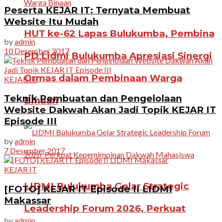
Peserta KEJAR IT: Ternyata Membuat
Website Itu Mudah
HUT ke-62 Lapas Bulukumba, Pembina
by
admin
10 Desember 2017
PD Lidmi Bulukumba Apresiasi Sinergi
Ormas dalam Pembinaan Warga
KEJAR IT
Teknik Pembuatan dan Pengelolaan
Binaan
Website Dakwah Akan Jadi Topik KEJAR IT
Episode III
by
admin
7 Desember 2017
KEJAR IT
LIDMI Bulukumba Gelar Strategic
[FOTO] KEJAR IT Episode II LIDMI
Makassar
Leadership Forum 2026, Perkuat
by
admin