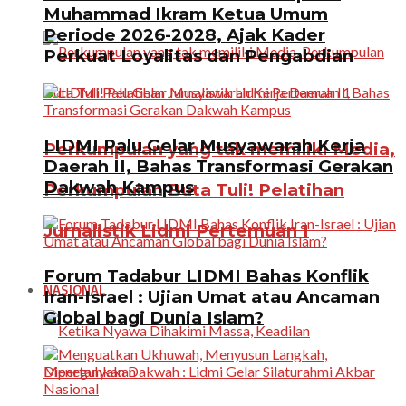
Muhammad Ikram Ketua Umum
Periode 2026-2028, Ajak Kader
Perkuat Loyalitas dan Pengabdian
LIDMI Palu Gelar Musyawarah Kerja
Perkumpulan yang tak memiliki Media,
Daerah II, Bahas Transformasi Gerakan
Dakwah Kampus
Perkumpulan Buta Tuli! Pelatihan
Jurnalistik Lidmi Pertemuan 1
Forum Tadabur LIDMI Bahas Konflik
NASIONAL
Iran-Israel : Ujian Umat atau Ancaman
Global bagi Dunia Islam?