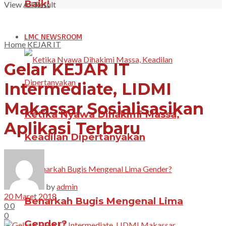
Baik!
View All Result
LMC NEWSROOM
Home
KEJAR IT
Gelar KEJAR IT
Intermediate, LIDMI
Makassar Sosialisasikan
Ketika Nyawa Dihakimi Massa,
Aplikasi Terbaru
Keadilan Dipertanyakan
by
admin
20 Maret 2018
Benarkah Bugis Mengenal Lima
0
0
0
Gender?