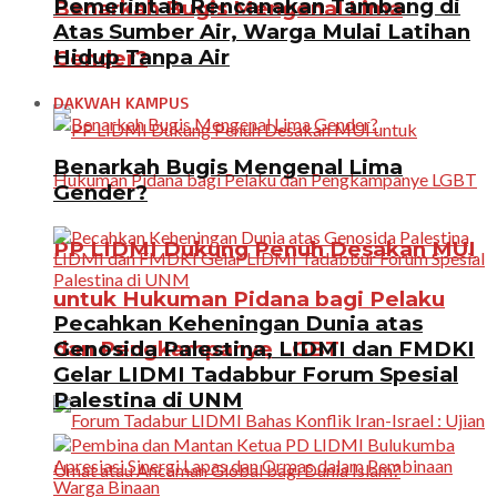
Pemerintah Rencanakan Tambang di
Benarkah Bugis Mengenal Lima
Atas Sumber Air, Warga Mulai Latihan
Hidup Tanpa Air
Gender?
DAKWAH KAMPUS
Benarkah Bugis Mengenal Lima
Gender?
PP LIDMI Dukung Penuh Desakan MUI
untuk Hukuman Pidana bagi Pelaku
Pecahkan Keheningan Dunia atas
Genosida Palestina, LIDMI dan FMDKI
dan Pengkampanye LGBT
Gelar LIDMI Tadabbur Forum Spesial
Palestina di UNM