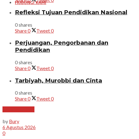
HUBUNGI KAMI
Refleksi Tujuan Pendidikan Nasional
0 shares
Share
0
Tweet
0
Perjuangan, Pengorbanan dan
Pendidikan
0 shares
Share
0
Tweet
0
Tarbiyah, Murobbi dan Cinta
0 shares
Share
0
Tweet
0
Uncategorized
by
Bury
6 Agustus 2026
0