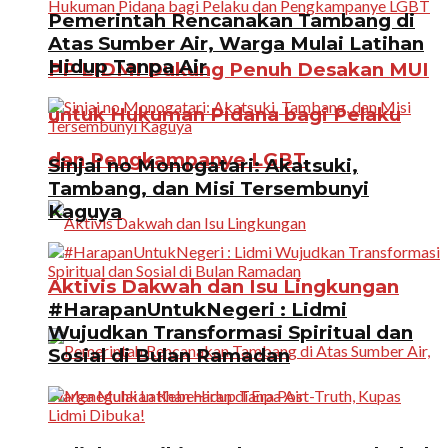
Pemerintah Rencanakan Tambang di
Atas Sumber Air, Warga Mulai Latihan
Hidup Tanpa Air
PP LIDMI Dukung Penuh Desakan MUI
untuk Hukuman Pidana bagi Pelaku
dan Pengkampanye LGBT
Sinjai no Monogatari: Akatsuki,
Tambang, dan Misi Tersembunyi
Kaguya
Aktivis Dakwah dan Isu Lingkungan
#HarapanUntukNegeri : Lidmi
Wujudkan Transformasi Spiritual dan
Sosial di Bulan Ramadan