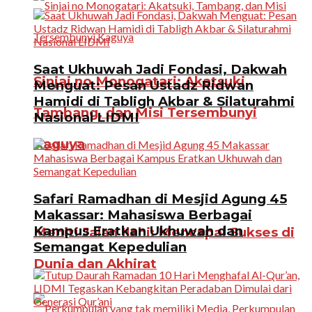
Saat Ukhuwah Jadi Fondasi, Dakwah
Sinjai no Monogatari: Akatsuki,
Menguat: Pesan Ustadz Ridwan
Hamidi di Tabligh Akbar & Silaturahmi
Tambang, dan Misi Tersembunyi
Nasional LIDMI
Kaguya
Safari Ramadhan di Mesjid Agung 45
Makassar: Mahasiswa Berbagai
Kampus Eratkan Ukhuwah dan
Meniti Jalan Ilahi: Mencapai Sukses di
Semangat Kepedulian
Dunia dan Akhirat