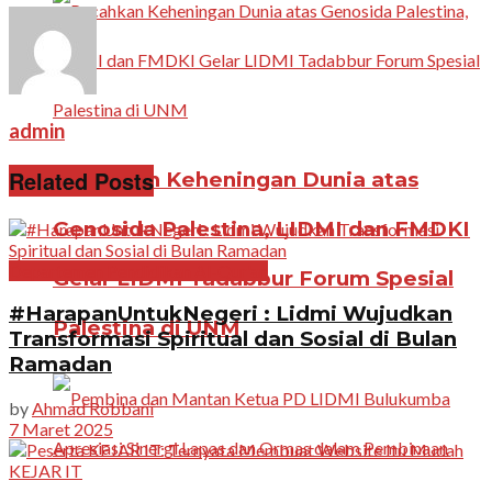
admin
Related Posts
Pecahkan Keheningan Dunia atas
Genosida Palestina, LIDMI dan FMDKI
Departemen Pendidikan Al-Qur'an
Gelar LIDMI Tadabbur Forum Spesial
#HarapanUntukNegeri : Lidmi Wujudkan
Palestina di UNM
Transformasi Spiritual dan Sosial di Bulan
Ramadan
by
Ahmad Robbani
7 Maret 2025
KEJAR IT