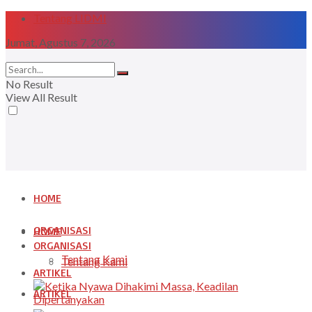
Tentang LIDMI
Jumat, Agustus 7, 2026
No Result
View All Result
HOME
ORGANISASI
HOME
ORGANISASI
Tentang Kami
Tentang Kami
ARTIKEL
ARTIKEL