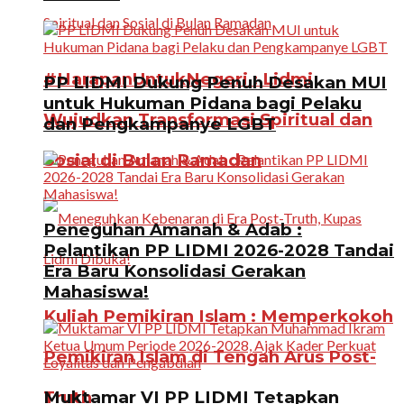
#HarapanUntukNegeri : Lidmi
PP LIDMI Dukung Penuh Desakan MUI
untuk Hukuman Pidana bagi Pelaku
Wujudkan Transformasi Spiritual dan
dan Pengkampanye LGBT
Sosial di Bulan Ramadan
Peneguhan Amanah & Adab :
Pelantikan PP LIDMI 2026-2028 Tandai
Era Baru Konsolidasi Gerakan
Mahasiswa!
Kuliah Pemikiran Islam : Memperkokoh
Pemikiran Islam di Tengah Arus Post-
Truth
Muktamar VI PP LIDMI Tetapkan