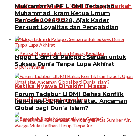
Nasional melalui Lidmi Berbagi Berkah
Muktamar VI PP LIDMI Tetapkan
Muhammad Ikram Ketua Umum
Ramadan 1446 H
Periode 2026-2028, Ajak Kader
Perkuat Loyalitas dan Pengabdian
OPINI
Ngopi Lidmi di Palopo : Seruan untuk
Sukses Dunia Tanpa Lupa Akhirat
Ketika Nyawa Dihakimi Massa,
Forum Tadabur LIDMI Bahas Konflik
Keadilan Dipertanyakan
Iran-Israel : Ujian Umat atau Ancaman
Global bagi Dunia Islam?