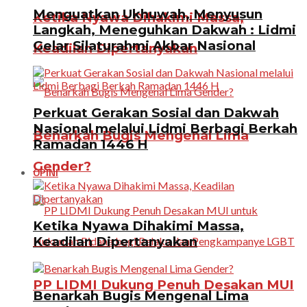
Menguatkan Ukhuwah, Menyusun
Ketika Nyawa Dihakimi Massa,
Langkah, Meneguhkan Dakwah : Lidmi
Gelar Silaturahmi Akbar Nasional
Keadilan Dipertanyakan
Perkuat Gerakan Sosial dan Dakwah
Nasional melalui Lidmi Berbagi Berkah
Benarkah Bugis Mengenal Lima
Ramadan 1446 H
Gender?
OPINI
Ketika Nyawa Dihakimi Massa,
Keadilan Dipertanyakan
PP LIDMI Dukung Penuh Desakan MUI
Benarkah Bugis Mengenal Lima