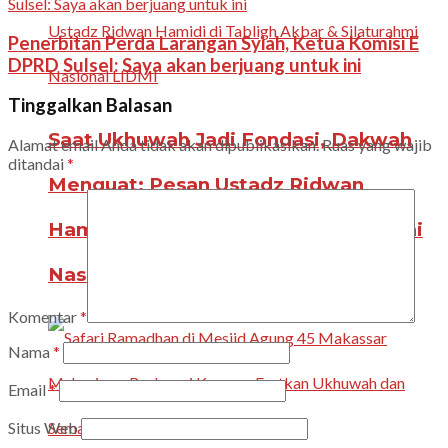
Penerbitan Perda Larangan Syiah, Ketua Komisi E
DPRD Sulsel: Saya akan berjuang untuk ini
Tinggalkan Balasan
Saat Ukhuwah Jadi Fondasi, Dakwah
Alamat email Anda tidak akan dipublikasikan.
Ruas yang wajib
ditandai
*
Menguat: Pesan Ustadz Ridwan
Hamidi di Tabligh Akbar & Silaturahmi
Nasional LIDMI
Komentar
*
Nama
*
Email
*
Situs Web