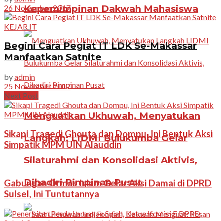
26 November 2017
Kepemimpinan Dakwah Mahasiswa
KEJAR IT
Begini Cara Pegiat IT LDK Se-Makassar
Manfaatkan Satnite
by
admin
25 November 2017
Next Post
Menguatkan Ukhuwah, Menyatukan
Sikapi Tragedi Ghouta dan Dompu, Ini Bentuk Aksi
Langkah: LIDMI Bulukumba Gelar
Simpatik MPM UIN Alauddin
Silaturahmi dan Konsolidasi Aktivis,
Dihadiri Pimpinan Pusat
Gabungan Ormas Islam Gelar Aksi Damai di DPRD
Sulsel, Ini Tuntutannya