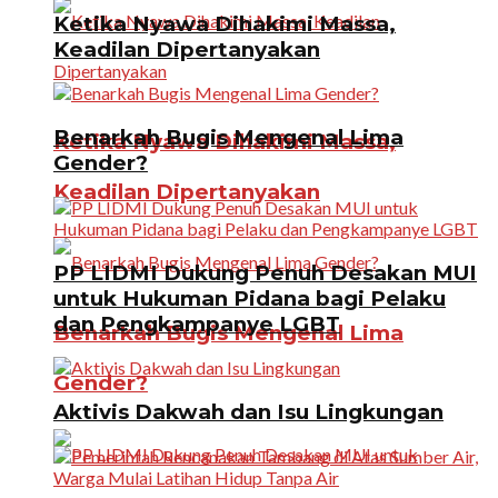
Ketika Nyawa Dihakimi Massa,
Keadilan Dipertanyakan
Benarkah Bugis Mengenal Lima
Ketika Nyawa Dihakimi Massa,
Gender?
Keadilan Dipertanyakan
PP LIDMI Dukung Penuh Desakan MUI
untuk Hukuman Pidana bagi Pelaku
dan Pengkampanye LGBT
Benarkah Bugis Mengenal Lima
Gender?
Aktivis Dakwah dan Isu Lingkungan