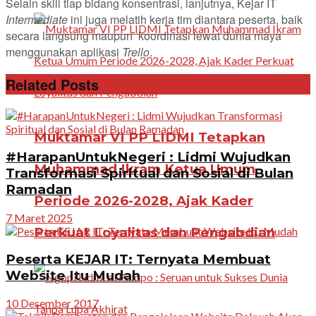
Selain skill tiap bidang konsentrasi, lanjutnya, Kejar IT
Intermediate
ini juga melatih kerja tim diantara peserta, baik
secara langsung maupun koordinasi lewat dunia maya
menggunakan aplikasi
Trello
.
Related Posts
Muktamar VI PP LIDMI Tetapkan
#HarapanUntukNegeri : Lidmi Wujudkan
Muhammad Ikram Ketua Umum
Transformasi Spiritual dan Sosial di Bulan
Ramadan
Periode 2026-2028, Ajak Kader
7 Maret 2025
Perkuat Loyalitas dan Pengabdian
Peserta KEJAR IT: Ternyata Membuat
Website Itu Mudah
10 Desember 2017