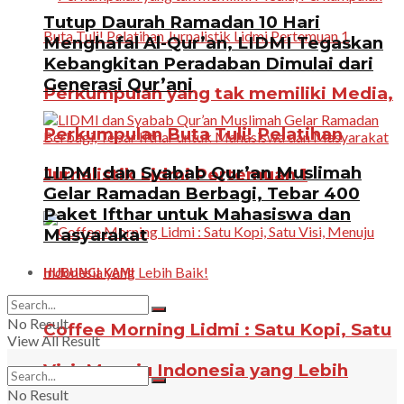
Tutup Daurah Ramadan 10 Hari
Menghafal Al-Qur’an, LIDMI Tegaskan
Kebangkitan Peradaban Dimulai dari
Generasi Qur’ani
Perkumpulan yang tak memiliki Media,
Perkumpulan Buta Tuli! Pelatihan
LIDMI dan Syabab Qur’an Muslimah
Jurnalistik Lidmi Pertemuan 1
Gelar Ramadan Berbagi, Tebar 400
Paket Ifthar untuk Mahasiswa dan
Masyarakat
HUBUNGI KAMI
No Result
Coffee Morning Lidmi : Satu Kopi, Satu
View All Result
Visi, Menuju Indonesia yang Lebih
No Result