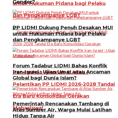
Gender?
untuk Hukuman Pidana bagi Pelaku
dan Pengkampanye LGBT
PP LIDMI Dukung Penuh Desakan MUI
untuk Hukuman Pidana bagi Pelaku
dan Pengkampanye LGBT
Forum Tadabur LIDMI Bahas Konflik
Iran-Israel : Ujian Umat atau Ancaman
Peneguhan Amanah & Adab :
Global bagi Dunia Islam?
Pelantikan PP LIDMI 2026-2028 Tandai
Era Baru Konsolidasi Gerakan
Pemerintah Rencanakan Tambang di
Mahasiswa!
Atas Sumber Air, Warga Mulai Latihan
Hidup Tanpa Air