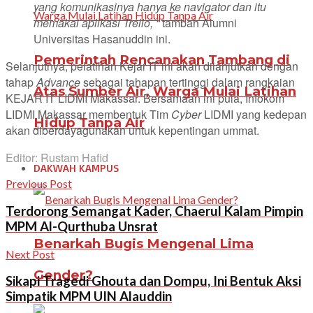
yang komunikasinya hanya ke navigator dan itu
memakai aplikasi Trello, “
tambah Alumni
Universitas Hasanuddin ini.
Pemerintah Rencanakan Tambang di
Selanjutnya, pelatihan Kejar IT ini akan dilanjutkan dengan
tahap
Advance
sebagai tahapan tertinggi dalam rangkaian
Atas Sumber Air, Warga Mulai Latihan
KEJAR IT LIDMI Makassar. Bersamaan ini pula, Infokom
LIDMI Makassar membentuk Tim
Cyber
LIDMI yang kedepan
Hidup Tanpa Air
akan diberdayagunakan untuk kepentingan ummat.
Editor: Rustam Hafid
DAKWAH KAMPUS
Previous Post
Terdorong Semangat Kader, Chaerul Kalam Pimpin
MPM Al-Qurthuba Unsrat
Benarkah Bugis Mengenal Lima
Next Post
Gender?
Sikapi Tragedi Ghouta dan Dompu, Ini Bentuk Aksi
Simpatik MPM UIN Alauddin