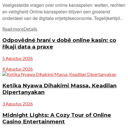
Veelgestelde vragen over online kansspelen: wetten, rechten
en veiligheid Online kansspelen blijven een groeiend
onderdeel van de digitale vrijetijdseconomie. Tegelijkertijd...
Read more
Details
Odpovědné hraní v době online kasin: co
říkají data a praxe
5 Agustus 2026
4 Agustus 2026
Ketika Nyawa Dihakimi Massa, Keadilan
Dipertanyakan
3 Agustus 2026
Midnight Lights: A Cozy Tour of Online
Casino Entertainment