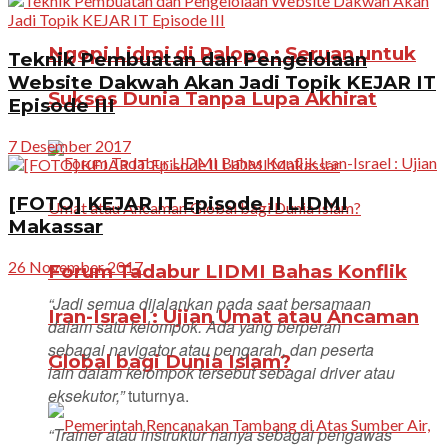
Ngopi Lidmi di Palopo : Seruan untuk
Teknik Pembuatan dan Pengelolaan
Website Dakwah Akan Jadi Topik KEJAR IT
Sukses Dunia Tanpa Lupa Akhirat
Episode III
7 Desember 2017
[FOTO] KEJAR IT Episode II LIDMI
Makassar
26 November 2017
Forum Tadabur LIDMI Bahas Konflik
“Jadi semua dijalankan pada saat bersamaan
Iran-Israel : Ujian Umat atau Ancaman
dalam satu kelompok. Ada yang berperan
sebagai navigator atau pengarah, dan peserta
Global bagi Dunia Islam?
lain dalam kelompok tersebut sebagai driver atau
eksekutor,”
tuturnya.
“Trainer atau instruktur hanya sebagai pengawas