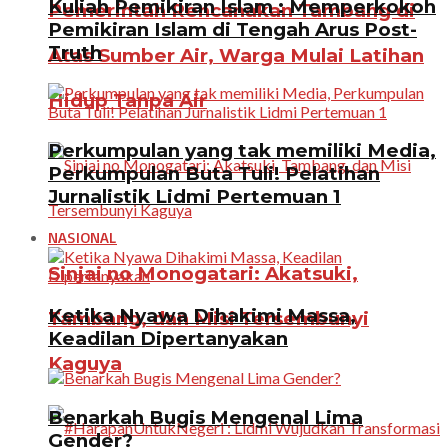
Kuliah Pemikiran Islam : Memperkokoh
Pemerintah Rencanakan Tambang di
Pemikiran Islam di Tengah Arus Post-
Truth
Atas Sumber Air, Warga Mulai Latihan
Hidup Tanpa Air
Perkumpulan yang tak memiliki Media,
Perkumpulan Buta Tuli! Pelatihan
Jurnalistik Lidmi Pertemuan 1
NASIONAL
Sinjai no Monogatari: Akatsuki,
Ketika Nyawa Dihakimi Massa,
Tambang, dan Misi Tersembunyi
Keadilan Dipertanyakan
Kaguya
Benarkah Bugis Mengenal Lima
Gender?