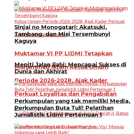
Sinjai no Monogatari: Akatsuki,
Tambang, dan Misi Tersembunyi
Kaguya
Muktamar VI PP LIDMI Tetapkan
Meniti Jalan Ilahi: Mencapai Sukses di
Muhammad Ikram Ketua Umum
Dunia dan Akhirat
Periode 2026-2028, Ajak Kader
Perkuat Loyalitas dan Pengabdian
Perkumpulan yang tak memiliki Media,
Perkumpulan Buta Tuli! Pelatihan
Jurnalistik Lidmi Pertemuan 1