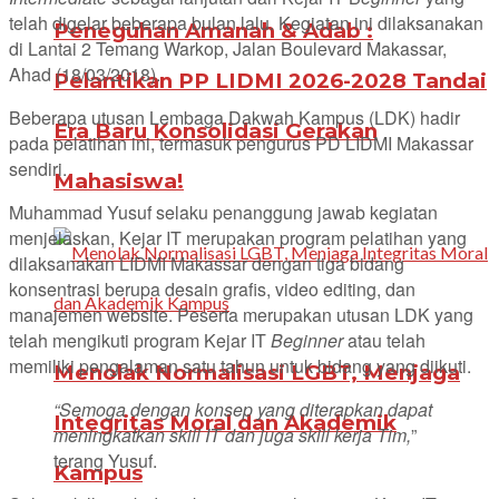
telah digelar beberapa bulan lalu. Kegiatan ini dilaksanakan
Peneguhan Amanah & Adab :
di Lantai 2 Temang Warkop, Jalan Boulevard Makassar,
Ahad (18/03/2018).
Pelantikan PP LIDMI 2026-2028 Tandai
Beberapa utusan Lembaga Dakwah Kampus (LDK) hadir
Era Baru Konsolidasi Gerakan
pada pelatihan ini, termasuk pengurus PD LIDMI Makassar
sendiri.
Mahasiswa!
Muhammad Yusuf selaku penanggung jawab kegiatan
menjelaskan, Kejar IT merupakan program pelatihan yang
dilaksanakan LIDMI Makassar dengan tiga bidang
konsentrasi berupa desain grafis, video editing, dan
manajemen website. Peserta merupakan utusan LDK yang
telah mengikuti program Kejar IT
Beginner
atau telah
memiliki pengalaman satu tahun untuk bidang yang diikuti.
Menolak Normalisasi LGBT, Menjaga
“Semoga dengan konsep yang diterapkan dapat
Integritas Moral dan Akademik
meningkatkan skill IT dan juga skill kerja Tim,
”
terang Yusuf.
Kampus