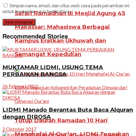
Simpan nama, email, dan situs web saya pada peramban ini
untuk komentar saya berikutnya.
Safari Ramadhan di Mesjid Agung 45
Makassar: Mahasiswa Berbagai
Recommended Stories
Kampus Eratkan Ukhuwah dan
Semangat Kepedulian
MUKTAMAR LIDMI, USUNG TEMA
PERBAIKAN BANGSA
26 Februari 2022
LIDMI Manado Berantas Buta Baca Alquran
dengan DIROSA
Tutup Daurah Ramadan 10 Hari
2 Oktober 2017
Menghafal Al-Qur’an, LIDMI Tegaskan