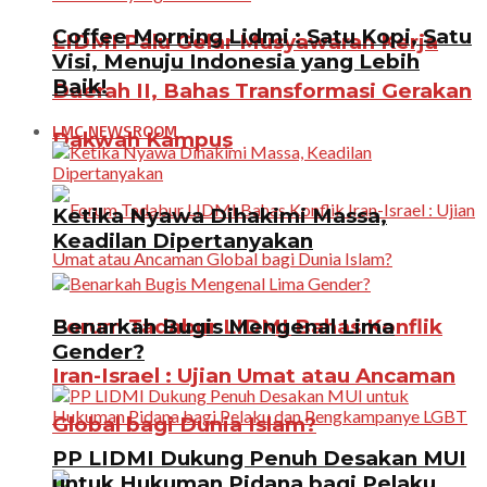
Coffee Morning Lidmi : Satu Kopi, Satu
LIDMI Palu Gelar Musyawarah Kerja
Visi, Menuju Indonesia yang Lebih
Baik!
Daerah II, Bahas Transformasi Gerakan
LMC NEWSROOM
Dakwah Kampus
Ketika Nyawa Dihakimi Massa,
Keadilan Dipertanyakan
Benarkah Bugis Mengenal Lima
Forum Tadabur LIDMI Bahas Konflik
Gender?
Iran-Israel : Ujian Umat atau Ancaman
Global bagi Dunia Islam?
PP LIDMI Dukung Penuh Desakan MUI
untuk Hukuman Pidana bagi Pelaku