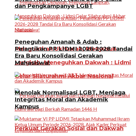
dan Pengkampanye LGBT
Peneguhan Amanah & Adab :
Menguatkan Ukhuwah, Menyusun
Pelantikan PP LIDMI 2026-2028 Tandai
Era Baru Konsolidasi Gerakan
Langkah, Meneguhkan Dakwah : Lidmi
Mahasiswa!
Gelar Silaturahmi Akbar Nasional
Menolak Normalisasi LGBT, Menjaga
Integritas Moral dan Akademik
Kampus
Perkuat Gerakan Sosial dan Dakwah