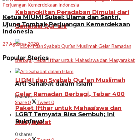
Kebangkitan Peradaban Dimulai dari
Ketua MIUMI Sulsel: Ulama dan Santri,
Ujung Tombak Perjuangan Kemerdekaan
Generasi Qur’ani
Indonesia
27 Agustus 2020
Popular Stories
LIDMI dan Syabab Qur’an Muslimah
Arti Sahabat dalam Islam
Gelar Ramadan Berbagi, Tebar 400
0 shares
Share
0
Tweet
0
Paket Ifthar untuk Mahasiswa dan
LGBT Ternyata Bisa Sembuh; Ini
Buktinya!
Masyarakat
0 shares
Share
0
Tweet
0