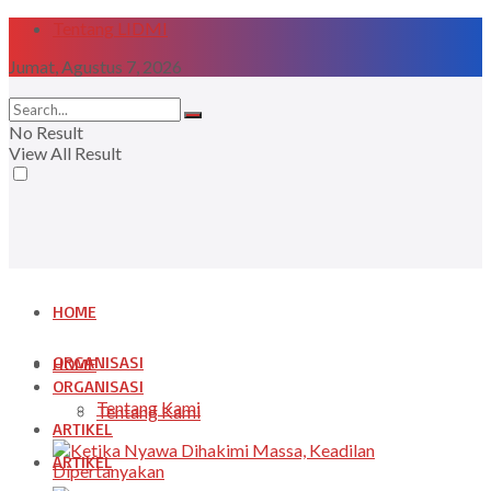
Tentang LIDMI
Jumat, Agustus 7, 2026
No Result
View All Result
HOME
ORGANISASI
HOME
ORGANISASI
Tentang Kami
Tentang Kami
ARTIKEL
ARTIKEL