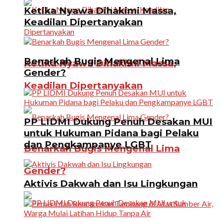
Ketika Nyawa Dihakimi Massa,
Keadilan Dipertanyakan
Benarkah Bugis Mengenal Lima
Ketika Nyawa Dihakimi Massa,
Gender?
Keadilan Dipertanyakan
PP LIDMI Dukung Penuh Desakan MUI
untuk Hukuman Pidana bagi Pelaku
dan Pengkampanye LGBT
Benarkah Bugis Mengenal Lima
Gender?
Aktivis Dakwah dan Isu Lingkungan