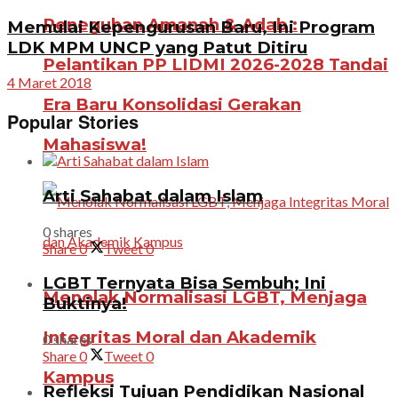
Peneguhan Amanah & Adab :
Memulai Kepengurusan Baru, Ini Program
LDK MPM UNCP yang Patut Ditiru
Pelantikan PP LIDMI 2026-2028 Tandai
4 Maret 2018
Era Baru Konsolidasi Gerakan
Popular Stories
Mahasiswa!
Arti Sahabat dalam Islam
0 shares
Share
0
Tweet
0
LGBT Ternyata Bisa Sembuh; Ini
Menolak Normalisasi LGBT, Menjaga
Buktinya!
Integritas Moral dan Akademik
0 shares
Share
0
Tweet
0
Kampus
Refleksi Tujuan Pendidikan Nasional