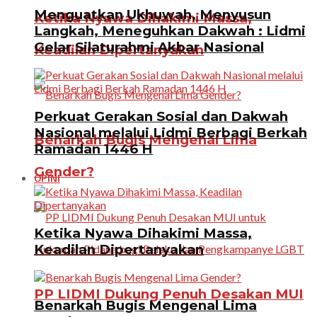
Menguatkan Ukhuwah, Menyusun
Ketika Nyawa Dihakimi Massa,
Langkah, Meneguhkan Dakwah : Lidmi
Gelar Silaturahmi Akbar Nasional
Keadilan Dipertanyakan
Perkuat Gerakan Sosial dan Dakwah
Nasional melalui Lidmi Berbagi Berkah
Benarkah Bugis Mengenal Lima
Ramadan 1446 H
Gender?
OPINI
Ketika Nyawa Dihakimi Massa,
Keadilan Dipertanyakan
PP LIDMI Dukung Penuh Desakan MUI
Benarkah Bugis Mengenal Lima