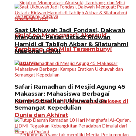
Saat Ukhuwah Jadi Fondasi, Dakwah
Sinjai no Monogatari: Akatsuki,
Menguat: Pesan Ustadz Ridwan
Hamidi di Tabligh Akbar & Silaturahmi
Tambang, dan Misi Tersembunyi
Nasional LIDMI
Kaguya
Safari Ramadhan di Mesjid Agung 45
Makassar: Mahasiswa Berbagai
Kampus Eratkan Ukhuwah dan
Meniti Jalan Ilahi: Mencapai Sukses di
Semangat Kepedulian
Dunia dan Akhirat