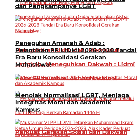
dan Pengkampanye LGBT
Peneguhan Amanah & Adab :
Menguatkan Ukhuwah, Menyusun
Pelantikan PP LIDMI 2026-2028 Tandai
Era Baru Konsolidasi Gerakan
Langkah, Meneguhkan Dakwah : Lidmi
Mahasiswa!
Gelar Silaturahmi Akbar Nasional
Menolak Normalisasi LGBT, Menjaga
Integritas Moral dan Akademik
Kampus
Perkuat Gerakan Sosial dan Dakwah