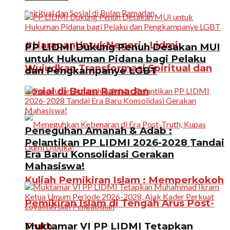
#HarapanUntukNegeri : Lidmi
PP LIDMI Dukung Penuh Desakan MUI
untuk Hukuman Pidana bagi Pelaku
Wujudkan Transformasi Spiritual dan
dan Pengkampanye LGBT
Sosial di Bulan Ramadan
Peneguhan Amanah & Adab :
Pelantikan PP LIDMI 2026-2028 Tandai
Era Baru Konsolidasi Gerakan
Mahasiswa!
Kuliah Pemikiran Islam : Memperkokoh
Pemikiran Islam di Tengah Arus Post-
Truth
Muktamar VI PP LIDMI Tetapkan