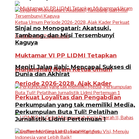
Sinjai no Monogatari: Akatsuki,
Tambang, dan Misi Tersembunyi
Kaguya
Muktamar VI PP LIDMI Tetapkan
Meniti Jalan Ilahi: Mencapai Sukses di
Muhammad Ikram Ketua Umum
Dunia dan Akhirat
Periode 2026-2028, Ajak Kader
Perkuat Loyalitas dan Pengabdian
Perkumpulan yang tak memiliki Media,
Perkumpulan Buta Tuli! Pelatihan
Jurnalistik Lidmi Pertemuan 1