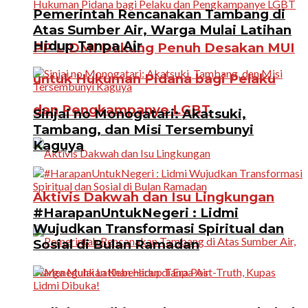
Pemerintah Rencanakan Tambang di
Atas Sumber Air, Warga Mulai Latihan
Hidup Tanpa Air
PP LIDMI Dukung Penuh Desakan MUI
untuk Hukuman Pidana bagi Pelaku
dan Pengkampanye LGBT
Sinjai no Monogatari: Akatsuki,
Tambang, dan Misi Tersembunyi
Kaguya
Aktivis Dakwah dan Isu Lingkungan
#HarapanUntukNegeri : Lidmi
Wujudkan Transformasi Spiritual dan
Sosial di Bulan Ramadan