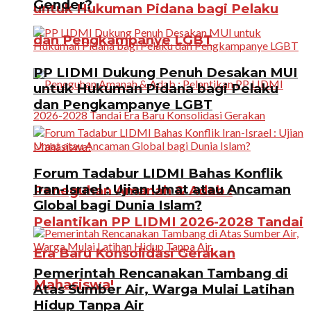
Gender?
untuk Hukuman Pidana bagi Pelaku
dan Pengkampanye LGBT
PP LIDMI Dukung Penuh Desakan MUI
untuk Hukuman Pidana bagi Pelaku
dan Pengkampanye LGBT
Forum Tadabur LIDMI Bahas Konflik
Iran-Israel : Ujian Umat atau Ancaman
Peneguhan Amanah & Adab :
Global bagi Dunia Islam?
Pelantikan PP LIDMI 2026-2028 Tandai
Era Baru Konsolidasi Gerakan
Pemerintah Rencanakan Tambang di
Mahasiswa!
Atas Sumber Air, Warga Mulai Latihan
Hidup Tanpa Air