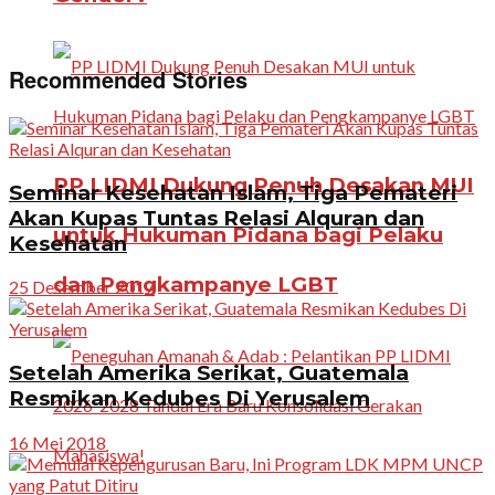
Recommended Stories
PP LIDMI Dukung Penuh Desakan MUI
Seminar Kesehatan Islam, Tiga Pemateri
Akan Kupas Tuntas Relasi Alquran dan
untuk Hukuman Pidana bagi Pelaku
Kesehatan
dan Pengkampanye LGBT
25 Desember 2017
Setelah Amerika Serikat, Guatemala
Resmikan Kedubes Di Yerusalem
16 Mei 2018