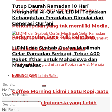
Tutup Daurah Ramadan 10 Hari
Menghafal Al-Qur’an, LIDMI Tegaskan
Kebangkitan Peradaban Dimulai dari
Generasi Qur’ani
Perkumpulan yang tak memiliki Media,
Perkumpulan Buta Tuli! Pelatihan
LIDMI dan Syabab Qur’an Muslimah
Jurnalistik Lidmi Pertemuan 1
Gelar Ramadan Berbagi, Tebar 400
Paket Ifthar untuk Mahasiswa dan
Masyarakat
HUBUNGI KAMI
No Result
Coffee Morning Lidmi : Satu Kopi, Satu
View All Result
Visi, Menuju Indonesia yang Lebih
No Result