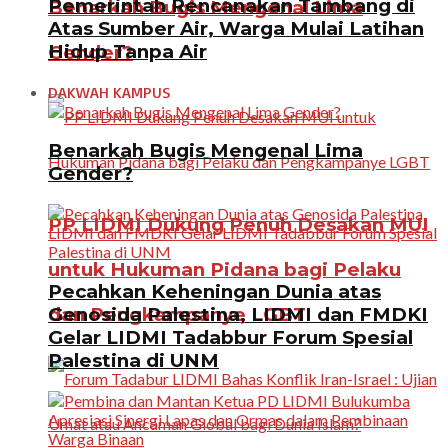
Pemerintah Rencanakan Tambang di
Benarkah Bugis Mengenal Lima
Atas Sumber Air, Warga Mulai Latihan
Hidup Tanpa Air
Gender?
DAKWAH KAMPUS
Benarkah Bugis Mengenal Lima
Gender?
PP LIDMI Dukung Penuh Desakan MUI
untuk Hukuman Pidana bagi Pelaku
Pecahkan Keheningan Dunia atas
Genosida Palestina, LIDMI dan FMDKI
dan Pengkampanye LGBT
Gelar LIDMI Tadabbur Forum Spesial
Palestina di UNM