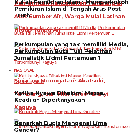
Kuliah Pemikiran Islam : Memperkokoh
Pemerintah Rencanakan Tambang di
Pemikiran Islam di Tengah Arus Post-
Truth
Atas Sumber Air, Warga Mulai Latihan
Hidup Tanpa Air
Perkumpulan yang tak memiliki Media,
Perkumpulan Buta Tuli! Pelatihan
Jurnalistik Lidmi Pertemuan 1
NASIONAL
Sinjai no Monogatari: Akatsuki,
Ketika Nyawa Dihakimi Massa,
Tambang, dan Misi Tersembunyi
Keadilan Dipertanyakan
Kaguya
Benarkah Bugis Mengenal Lima
Gender?