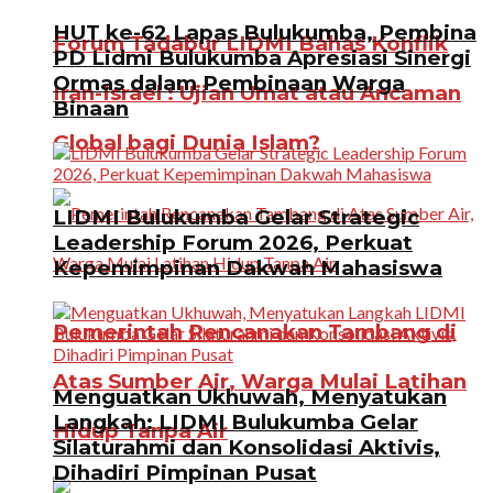
HUT ke-62 Lapas Bulukumba, Pembina
Forum Tadabur LIDMI Bahas Konflik
PD Lidmi Bulukumba Apresiasi Sinergi
Ormas dalam Pembinaan Warga
Iran-Israel : Ujian Umat atau Ancaman
Binaan
Global bagi Dunia Islam?
LIDMI Bulukumba Gelar Strategic
Leadership Forum 2026, Perkuat
Kepemimpinan Dakwah Mahasiswa
Pemerintah Rencanakan Tambang di
Atas Sumber Air, Warga Mulai Latihan
Menguatkan Ukhuwah, Menyatukan
Langkah: LIDMI Bulukumba Gelar
Hidup Tanpa Air
Silaturahmi dan Konsolidasi Aktivis,
Dihadiri Pimpinan Pusat