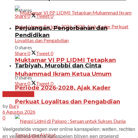
0 shares
Share
0
Tweet
0
Perjuangan, Pengorbanan dan
Pendidikan
0 shares
Share
0
Tweet
0
Muktamar VI PP LIDMI Tetapkan
Tarbiyah, Murobbi dan Cinta
Muhammad Ikram Ketua Umum
0 shares
Share
0
Tweet
0
Periode 2026-2028, Ajak Kader
Uncategorized
Perkuat Loyalitas dan Pengabdian
by
Bury
6 Agustus 2026
0
Veelgestelde vragen over online kansspelen: wetten, rechten
en veiligheid Online kansspelen blijven een groeiend