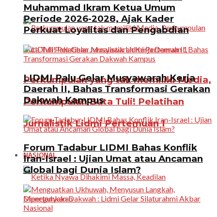
Muhammad Ikram Ketua Umum
Periode 2026-2028, Ajak Kader
Perkuat Loyalitas dan Pengabdian
LIDMI Palu Gelar Musyawarah Kerja
Perkumpulan yang tak memiliki Media,
Daerah II, Bahas Transformasi Gerakan
Dakwah Kampus
Perkumpulan Buta Tuli! Pelatihan
Jurnalistik Lidmi Pertemuan 1
Forum Tadabur LIDMI Bahas Konflik
NASIONAL
Iran-Israel : Ujian Umat atau Ancaman
Global bagi Dunia Islam?