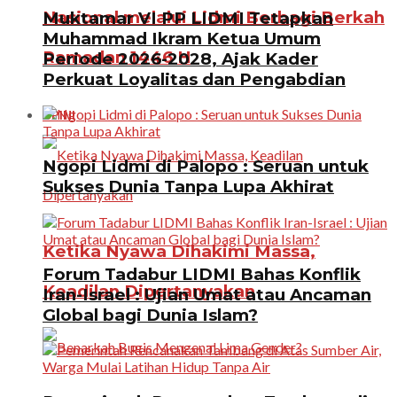
Nasional melalui Lidmi Berbagi Berkah
Muktamar VI PP LIDMI Tetapkan
Muhammad Ikram Ketua Umum
Ramadan 1446 H
Periode 2026-2028, Ajak Kader
Perkuat Loyalitas dan Pengabdian
OPINI
Ngopi Lidmi di Palopo : Seruan untuk
Sukses Dunia Tanpa Lupa Akhirat
Ketika Nyawa Dihakimi Massa,
Forum Tadabur LIDMI Bahas Konflik
Keadilan Dipertanyakan
Iran-Israel : Ujian Umat atau Ancaman
Global bagi Dunia Islam?