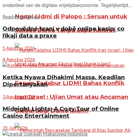
onderdeel van de digitale vrijetijdseconomie. Tegelijkertijd...
Ngopi Lidmi di Palopo : Seruan untuk
Read more
Details
Odpovědné hraní v době online kasin: co
Sukses Dunia Tanpa Lupa Akhirat
říkají data a praxe
5 Agustus 2026
4 Agustus 2026
Ketika Nyawa Dihakimi Massa, Keadilan
Forum Tadabur LIDMI Bahas Konflik
Dipertanyakan
Iran-Israel : Ujian Umat atau Ancaman
3 Agustus 2026
Midnight Lights: A Cozy Tour of Online
Global bagi Dunia Islam?
Casino Entertainment
31 Juli 2026