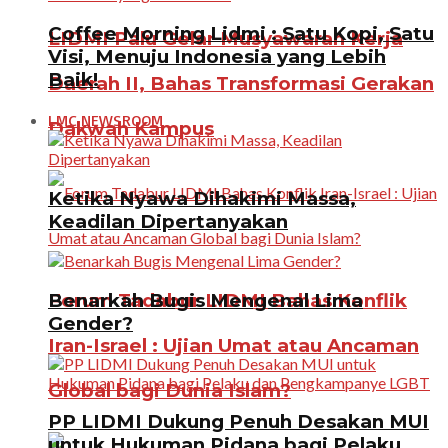
Coffee Morning Lidmi : Satu Kopi, Satu
LIDMI Palu Gelar Musyawarah Kerja
Visi, Menuju Indonesia yang Lebih
Baik!
Daerah II, Bahas Transformasi Gerakan
LMC NEWSROOM
Dakwah Kampus
Ketika Nyawa Dihakimi Massa,
Keadilan Dipertanyakan
Benarkah Bugis Mengenal Lima
Forum Tadabur LIDMI Bahas Konflik
Gender?
Iran-Israel : Ujian Umat atau Ancaman
Global bagi Dunia Islam?
PP LIDMI Dukung Penuh Desakan MUI
untuk Hukuman Pidana bagi Pelaku