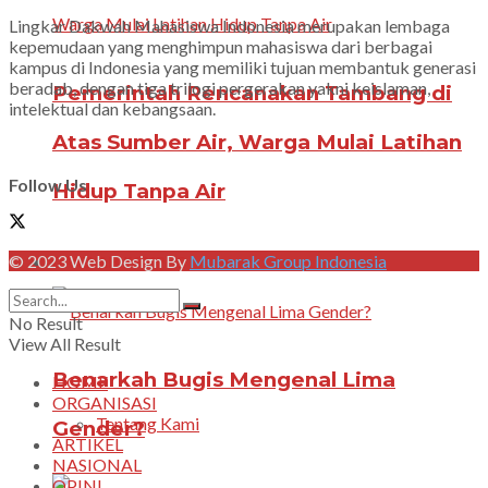
Lingkar Dakwah Mahasiswa Indonesia merupakan lembaga
kepemudaan yang menghimpun mahasiswa dari berbagai
kampus di Indonesia yang memiliki tujuan membantuk generasi
beradab, dengan tiga trilogi pergerakan yakni keislaman,
Pemerintah Rencanakan Tambang di
intelektual dan kebangsaan.
Atas Sumber Air, Warga Mulai Latihan
Follow Us
Hidup Tanpa Air
DAKWAH KAMPUS
© 2023 Web Design By
Mubarak Group Indonesia
No Result
View All Result
Benarkah Bugis Mengenal Lima
HOME
ORGANISASI
Tentang Kami
Gender?
ARTIKEL
NASIONAL
OPINI