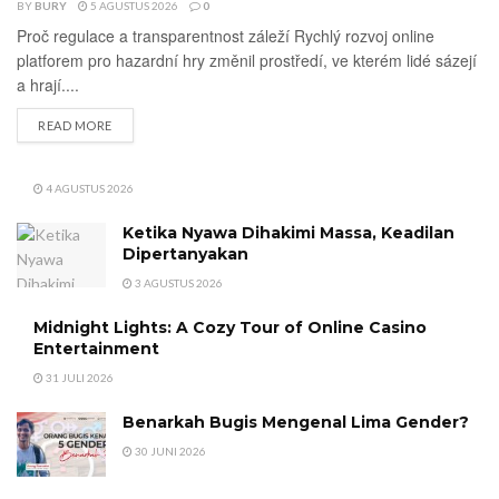
BY
BURY
5 AGUSTUS 2026
0
Proč regulace a transparentnost záleží Rychlý rozvoj online
platforem pro hazardní hry změnil prostředí, ve kterém lidé sázejí
a hrají....
DETAILS
READ MORE
4 AGUSTUS 2026
Ketika Nyawa Dihakimi Massa, Keadilan
Dipertanyakan
3 AGUSTUS 2026
Midnight Lights: A Cozy Tour of Online Casino
Entertainment
31 JULI 2026
Benarkah Bugis Mengenal Lima Gender?
30 JUNI 2026