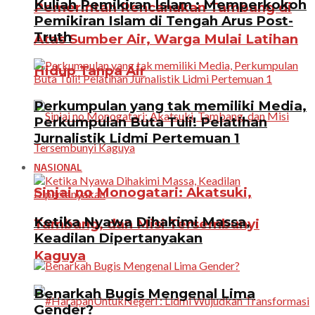
Kuliah Pemikiran Islam : Memperkokoh
Pemerintah Rencanakan Tambang di
Pemikiran Islam di Tengah Arus Post-
Truth
Atas Sumber Air, Warga Mulai Latihan
Hidup Tanpa Air
Perkumpulan yang tak memiliki Media,
Perkumpulan Buta Tuli! Pelatihan
Jurnalistik Lidmi Pertemuan 1
NASIONAL
Sinjai no Monogatari: Akatsuki,
Ketika Nyawa Dihakimi Massa,
Tambang, dan Misi Tersembunyi
Keadilan Dipertanyakan
Kaguya
Benarkah Bugis Mengenal Lima
Gender?