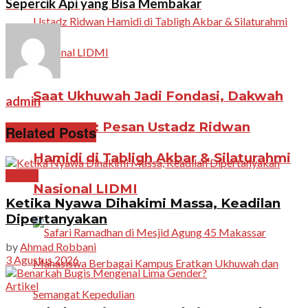
Sepercik Api yang Bisa Membakar
Saat Ukhuwah Jadi Fondasi, Dakwah
admin
Menguat: Pesan Ustadz Ridwan
Related Posts
Hamidi di Tabligh Akbar & Silaturahmi
Artikel
Nasional LIDMI
Ketika Nyawa Dihakimi Massa, Keadilan
Dipertanyakan
by
Ahmad Robbani
3 Agustus 2026
Artikel