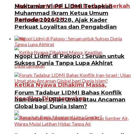
Nasional melalui Lidmi Berbagi Berkah
Muktamar VI PP LIDMI Tetapkan
Muhammad Ikram Ketua Umum
Ramadan 1446 H
Periode 2026-2028, Ajak Kader
Perkuat Loyalitas dan Pengabdian
OPINI
Ngopi Lidmi di Palopo : Seruan untuk
Sukses Dunia Tanpa Lupa Akhirat
Ketika Nyawa Dihakimi Massa,
Forum Tadabur LIDMI Bahas Konflik
Keadilan Dipertanyakan
Iran-Israel : Ujian Umat atau Ancaman
Global bagi Dunia Islam?