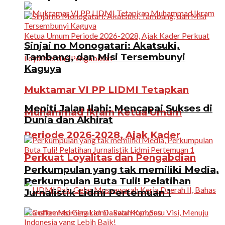
Sinjai no Monogatari: Akatsuki,
Tambang, dan Misi Tersembunyi
Kaguya
Muktamar VI PP LIDMI Tetapkan
Meniti Jalan Ilahi: Mencapai Sukses di
Muhammad Ikram Ketua Umum
Dunia dan Akhirat
Periode 2026-2028, Ajak Kader
Perkuat Loyalitas dan Pengabdian
Perkumpulan yang tak memiliki Media,
Perkumpulan Buta Tuli! Pelatihan
Jurnalistik Lidmi Pertemuan 1