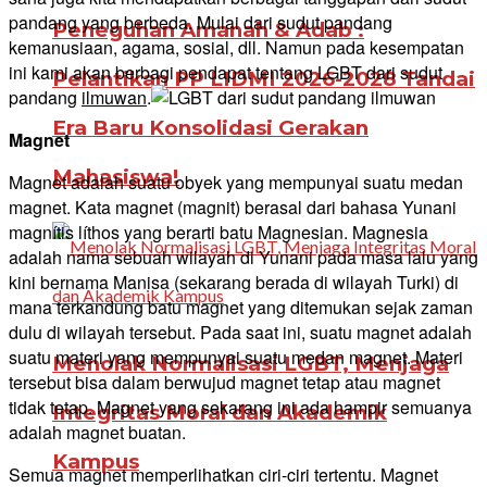
pandang yang berbeda. Mulai dari sudut pandang
Peneguhan Amanah & Adab :
kemanusiaan, agama, sosial, dll. Namun pada kesempatan
ini kami akan berbagi pendapat tentang LGBT dari sudut
Pelantikan PP LIDMI 2026-2028 Tandai
pandang
ilmuwan
.
Era Baru Konsolidasi Gerakan
Magnet
Mahasiswa!
Magnet adalah suatu obyek yang mempunyai suatu medan
magnet. Kata magnet (magnit) berasal dari bahasa Yunani
magnítis líthos yang berarti batu Magnesian. Magnesia
adalah nama sebuah wilayah di Yunani pada masa lalu yang
kini bernama Manisa (sekarang berada di wilayah Turki) di
mana terkandung batu magnet yang ditemukan sejak zaman
dulu di wilayah tersebut. Pada saat ini, suatu magnet adalah
suatu materi yang mempunyai suatu medan magnet. Materi
Menolak Normalisasi LGBT, Menjaga
tersebut bisa dalam berwujud magnet tetap atau magnet
tidak tetap. Magnet yang sekarang ini ada hampir semuanya
Integritas Moral dan Akademik
adalah magnet buatan.
Kampus
Semua magnet memperlihatkan ciri-ciri tertentu. Magnet