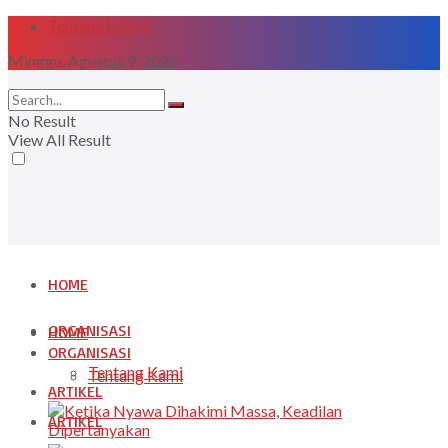
Tentang LIDMI
Minggu, Agustus 9, 2026
No Result
View All Result
HOME
ORGANISASI
HOME
ORGANISASI
Tentang Kami
Tentang Kami
ARTIKEL
ARTIKEL