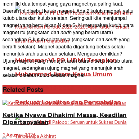
memiliki dua tempat yang gaya magnetnya paling kuat.
Daerah ini disebut kutub magnet. Ada 2 kutub magnet, yaitu
kutub utara dan kutub selatan. Seringkali kita menjumpai
magnet yang bertuliskan N dan S. N merupakan kutub utara
magnet itu (singkatan dari
north
yang berarti utara)
sedangkan S kutub selatannya (singkatan dari
south
yang
berarti selatan). Magnet apabila digantung bebas selalu
menunjuk arah utara dan selatan. Mengapa demikian?
Muktamar VI PP LIDMI Tetapkan
Ujung magnet yang menujuk arah utara disebut kutub utara
magnet, sedangkan ujung magnet yang menunjuk arah
Muhammad Ikram Ketua Umum
selatan disebut kutub selatan magnet.
Periode 2026-2028, Ajak Kader
Related Posts
Perkuat Loyalitas dan Pengabdian
Ketika Nyawa Dihakimi Massa, Keadilan
Dipertanyakan
3 Agustus 2026