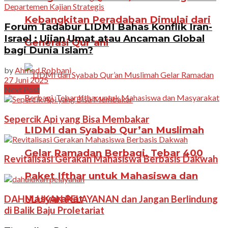
Departemen Kajian Strategis
Kebangkitan Peradaban Dimulai dari
Forum Tadabur LIDMI Bahas Konflik Iran-
Israel : Ujian Umat atau Ancaman Global
Generasi Qur’ani
bagi Dunia Islam?
by
Ahmad Robbani
27 Juni 2025
Next Post
Sepercik Api yang Bisa Membakar
LIDMI dan Syabab Qur’an Muslimah
Gelar Ramadan Berbagi, Tebar 400
Revitalisasi Gerakan Mahasiswa Berbasis Dakwah
Paket Ifthar untuk Mahasiswa dan
Masyarakat
DAHULUKAN PELAYANAN dan Jangan Berlindung
di Balik Baju Proletariat