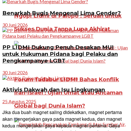
Benarkah Bugis Mengenal Lima Gender?
Ngopi Lidmi di Palopo : Seruan untuk
30 Juni 2026
Sukses Dunia Tanpa Lupa Akhirat
PP LIDMI Dukung Penuh Desakan MUI
untuk Hukuman Pidana bagi Pelaku dan
Pengkampanye LGBT
30 Juni 2026
Forum Tadabur LIDMI Bahas Konflik
Aktivis Dakwah dan Isu Lingkungan
Iran-Israel : Ujian Umat atau Ancaman
25 Agustus 2025
Global bagi Dunia Islam?
Jika dua buah magnet saling didekatkan, magnet pertama
akan mengerjakan gaya pada magnet kedua, dan magnet
kedua mengerjakan gaya kepada magnet pertama. Gaya