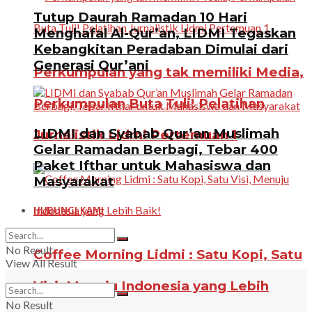
Tutup Daurah Ramadan 10 Hari
Menghafal Al-Qur’an, LIDMI Tegaskan
Kebangkitan Peradaban Dimulai dari
Generasi Qur’ani
Perkumpulan yang tak memiliki Media,
Perkumpulan Buta Tuli! Pelatihan
LIDMI dan Syabab Qur’an Muslimah
Jurnalistik Lidmi Pertemuan 1
Gelar Ramadan Berbagi, Tebar 400
Paket Ifthar untuk Mahasiswa dan
Masyarakat
HUBUNGI KAMI
No Result
Coffee Morning Lidmi : Satu Kopi, Satu
View All Result
Visi, Menuju Indonesia yang Lebih
No Result