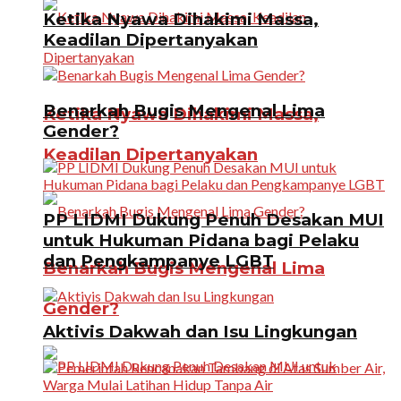
Ketika Nyawa Dihakimi Massa,
Keadilan Dipertanyakan
Benarkah Bugis Mengenal Lima
Ketika Nyawa Dihakimi Massa,
Gender?
Keadilan Dipertanyakan
PP LIDMI Dukung Penuh Desakan MUI
untuk Hukuman Pidana bagi Pelaku
dan Pengkampanye LGBT
Benarkah Bugis Mengenal Lima
Gender?
Aktivis Dakwah dan Isu Lingkungan