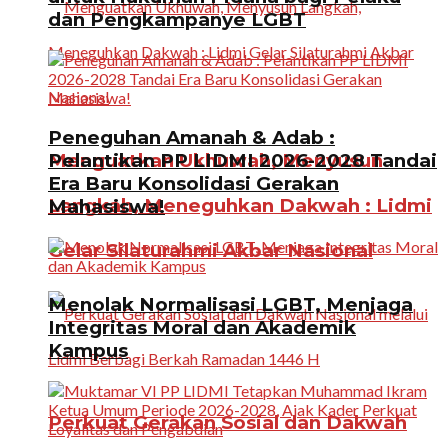
dan Pengkampanye LGBT
Peneguhan Amanah & Adab :
Menguatkan Ukhuwah, Menyusun
Pelantikan PP LIDMI 2026-2028 Tandai
Era Baru Konsolidasi Gerakan
Langkah, Meneguhkan Dakwah : Lidmi
Mahasiswa!
Gelar Silaturahmi Akbar Nasional
Menolak Normalisasi LGBT, Menjaga
Integritas Moral dan Akademik
Kampus
Perkuat Gerakan Sosial dan Dakwah