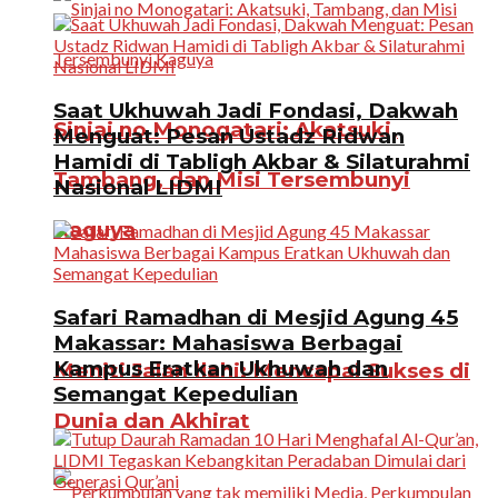
Saat Ukhuwah Jadi Fondasi, Dakwah
Sinjai no Monogatari: Akatsuki,
Menguat: Pesan Ustadz Ridwan
Hamidi di Tabligh Akbar & Silaturahmi
Tambang, dan Misi Tersembunyi
Nasional LIDMI
Kaguya
Safari Ramadhan di Mesjid Agung 45
Makassar: Mahasiswa Berbagai
Kampus Eratkan Ukhuwah dan
Meniti Jalan Ilahi: Mencapai Sukses di
Semangat Kepedulian
Dunia dan Akhirat