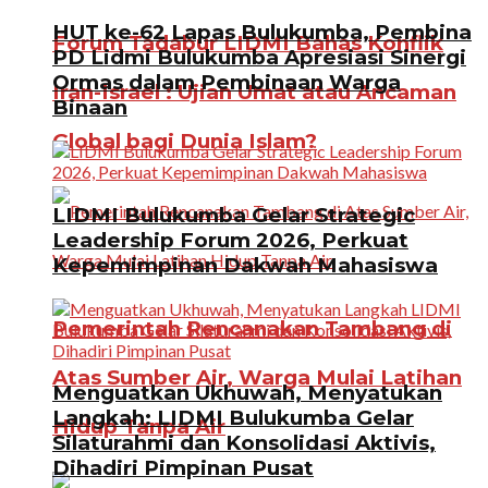
HUT ke-62 Lapas Bulukumba, Pembina
Forum Tadabur LIDMI Bahas Konflik
PD Lidmi Bulukumba Apresiasi Sinergi
Ormas dalam Pembinaan Warga
Iran-Israel : Ujian Umat atau Ancaman
Binaan
Global bagi Dunia Islam?
LIDMI Bulukumba Gelar Strategic
Leadership Forum 2026, Perkuat
Kepemimpinan Dakwah Mahasiswa
Pemerintah Rencanakan Tambang di
Atas Sumber Air, Warga Mulai Latihan
Menguatkan Ukhuwah, Menyatukan
Langkah: LIDMI Bulukumba Gelar
Hidup Tanpa Air
Silaturahmi dan Konsolidasi Aktivis,
Dihadiri Pimpinan Pusat