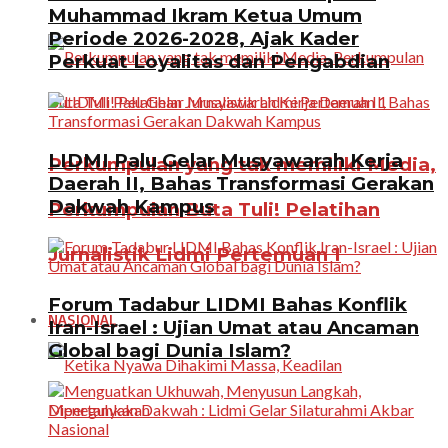
Muhammad Ikram Ketua Umum
Periode 2026-2028, Ajak Kader
Perkuat Loyalitas dan Pengabdian
LIDMI Palu Gelar Musyawarah Kerja
Perkumpulan yang tak memiliki Media,
Daerah II, Bahas Transformasi Gerakan
Dakwah Kampus
Perkumpulan Buta Tuli! Pelatihan
Jurnalistik Lidmi Pertemuan 1
Forum Tadabur LIDMI Bahas Konflik
NASIONAL
Iran-Israel : Ujian Umat atau Ancaman
Global bagi Dunia Islam?