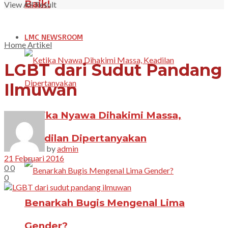
Baik!
View All Result
LMC NEWSROOM
Home
Artikel
LGBT dari Sudut Pandang
Ilmuwan
Ketika Nyawa Dihakimi Massa,
Keadilan Dipertanyakan
by
admin
21 Februari 2016
0
0
0
Benarkah Bugis Mengenal Lima
Gender?