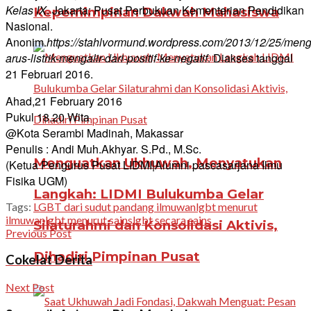
Kelas IX
. Jakarta: Pusat Perbukuan Kementerian Pendidikan
Kepemimpinan Dakwah Mahasiswa
Nasional.
Anonim.
https://stahlvormund.wordpress.com/2013/12/25/men
arus-listrik-mengalir-dari-positif-ke-negatif
. Diakses tanggal
21 Februari 2016.
Ahad,21 February 2016
Pukul 18.20 Wita
@Kota Serambi Madinah, Makassar
Penulis : Andi Muh.Akhyar. S.Pd., M.Sc.
Menguatkan Ukhuwah, Menyatukan
(Ketua Pengurus Pusat LIDMI|Alumni pascasarjana Ilmu
Fisika UGM)
Langkah: LIDMI Bulukumba Gelar
Tags:
LGBT dari sudut pandang ilmuwan
lgbt menurut
ilmuwan
lgbt menurut sains
lgbt secara sains
Silaturahmi dan Konsolidasi Aktivis,
Previous Post
Dihadiri Pimpinan Pusat
Cokelat Derita
Next Post