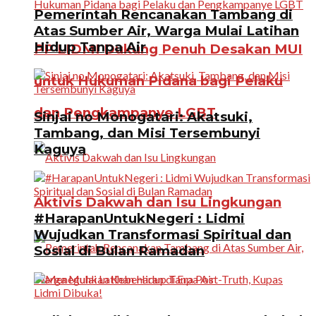
Pemerintah Rencanakan Tambang di
Atas Sumber Air, Warga Mulai Latihan
Hidup Tanpa Air
PP LIDMI Dukung Penuh Desakan MUI
untuk Hukuman Pidana bagi Pelaku
dan Pengkampanye LGBT
Sinjai no Monogatari: Akatsuki,
Tambang, dan Misi Tersembunyi
Kaguya
Aktivis Dakwah dan Isu Lingkungan
#HarapanUntukNegeri : Lidmi
Wujudkan Transformasi Spiritual dan
Sosial di Bulan Ramadan