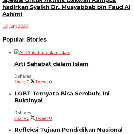
Spesial Untuk Aktivis Dakwah Kampus
hadirkan Syaikh Dr. Musyabbab bin Faud Al
Ashimi
12 Juni 2023
Popular Stories
Arti Sahabat dalam Islam
0 shares
Share
0
Tweet
0
LGBT Ternyata Bisa Sembuh; Ini
Buktinya!
0 shares
Share
0
Tweet
0
Refleksi Tujuan Pendidikan Nasional