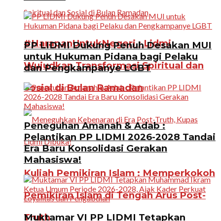
#HarapanUntukNegeri : Lidmi
PP LIDMI Dukung Penuh Desakan MUI
untuk Hukuman Pidana bagi Pelaku
Wujudkan Transformasi Spiritual dan
dan Pengkampanye LGBT
Sosial di Bulan Ramadan
Peneguhan Amanah & Adab :
Pelantikan PP LIDMI 2026-2028 Tandai
Era Baru Konsolidasi Gerakan
Mahasiswa!
Kuliah Pemikiran Islam : Memperkokoh
Pemikiran Islam di Tengah Arus Post-
Truth
Muktamar VI PP LIDMI Tetapkan