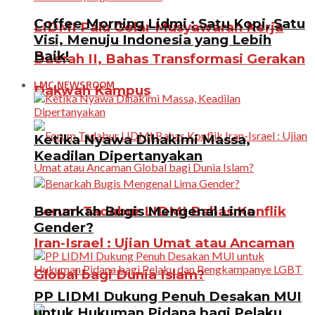
Coffee Morning Lidmi : Satu Kopi, Satu
LIDMI Palu Gelar Musyawarah Kerja
Visi, Menuju Indonesia yang Lebih
Baik!
Daerah II, Bahas Transformasi Gerakan
LMC NEWSROOM
Dakwah Kampus
Ketika Nyawa Dihakimi Massa,
Keadilan Dipertanyakan
Benarkah Bugis Mengenal Lima
Forum Tadabur LIDMI Bahas Konflik
Gender?
Iran-Israel : Ujian Umat atau Ancaman
Global bagi Dunia Islam?
PP LIDMI Dukung Penuh Desakan MUI
untuk Hukuman Pidana bagi Pelaku