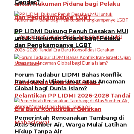
Gender?
untuk Hukuman Pidana bagi Pelaku
dan Pengkampanye LGBT
PP LIDMI Dukung Penuh Desakan MUI
untuk Hukuman Pidana bagi Pelaku
dan Pengkampanye LGBT
Forum Tadabur LIDMI Bahas Konflik
Iran-Israel : Ujian Umat atau Ancaman
Peneguhan Amanah & Adab :
Global bagi Dunia Islam?
Pelantikan PP LIDMI 2026-2028 Tandai
Era Baru Konsolidasi Gerakan
Pemerintah Rencanakan Tambang di
Mahasiswa!
Atas Sumber Air, Warga Mulai Latihan
Hidup Tanpa Air