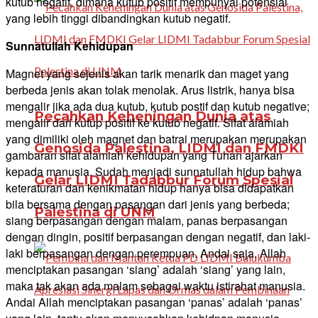
kutub negatif, dimana kutub positif mempunyai potensial
yang lebih tinggi dibandingkan kutub negatif.
Sunnatullah Kehidupan
Magnet yang sejenis akan tarik menarik dan maget yang
berbeda jenis akan tolak menolak. Arus listrik, hanya bisa
mengalir jika ada dua kutub, kutub postif dan kutub negative;
Pecahkan Keheningan Dunia atas
mengalir dari kutup positif ke kutub negatif. Sifat alamiah
yang dimiliki oleh magnet dan batrai merupakan merupakan
Genosida Palestina, LIDMI dan FMDKI
gambaran sifat alamiah kehidupan yang Tuhan ajarkan
kepada manusia. Sudah menjadi sunnatullah hidup bahwa
Gelar LIDMI Tadabbur Forum Spesial
keteraturan dan kenikmatan hidup hanya bisa didapatkan
bila bersama dengan pasangan dari jenis yang berbeda;
Palestina di UNM
siang berpasangan dengan malam, panas berpasangan
dengan dingin, positif berpasangan dengan negatif, dan laki-
laki berpasangan dengan perempuan. Andai saja, Allah
menciptakan pasangan ‘siang’ adalah ‘siang’ yang lain,
maka tak akan ada malam sebagai waktu istirahat manusia.
Andai Allah menciptakan pasangan ‘panas’ adalah ‘panas’