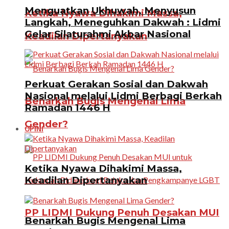
Menguatkan Ukhuwah, Menyusun
Ketika Nyawa Dihakimi Massa,
Langkah, Meneguhkan Dakwah : Lidmi
Gelar Silaturahmi Akbar Nasional
Keadilan Dipertanyakan
Perkuat Gerakan Sosial dan Dakwah
Nasional melalui Lidmi Berbagi Berkah
Benarkah Bugis Mengenal Lima
Ramadan 1446 H
Gender?
OPINI
Ketika Nyawa Dihakimi Massa,
Keadilan Dipertanyakan
PP LIDMI Dukung Penuh Desakan MUI
Benarkah Bugis Mengenal Lima