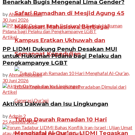
Benarkah Bugis Mengenal Lima Gender?
Safari Ramadhan di Mesjid Agung 45
by
Ahmad Robbani
30 Juni 2026
Makassar: Mahasiswa Berbagai
Artikel
Kampus Eratkan Ukhuwah dan
PP LIDMI Dukung Penuh Desakan MUI
Semangat Kepedulian
untuk Hukuman Pidana bagi Pelaku dan
Pengkampanye LGBT
by
Ahmad Robbani
30 Juni 2026
Artikel
Aktivis Dakwah dan Isu Lingkungan
by
Admin 2
Tutup Daurah Ramadan 10 Hari
25 Agustus 2025
Menghafal Al-Qur’an, LIDMI Tegaskan