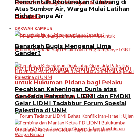
Pemerintah Rencanakan Tambang di
Benarkah Bugis Mengenal Lima
Atas Sumber Air, Warga Mulai Latihan
Hidup Tanpa Air
Gender?
DAKWAH KAMPUS
Benarkah Bugis Mengenal Lima
Gender?
PP LIDMI Dukung Penuh Desakan MUI
untuk Hukuman Pidana bagi Pelaku
Pecahkan Keheningan Dunia atas
Genosida Palestina, LIDMI dan FMDKI
dan Pengkampanye LGBT
Gelar LIDMI Tadabbur Forum Spesial
Palestina di UNM