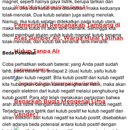
magnet, seperti halnya gaya listrik, berupa tarikan dan
tolakan. Jika dua kutub utara didekatkan, maka keduanya
tolak-menolak. Dua kutub selatan juga saling menolak.
Namun, jika kutub selatan didekatkan pada kutub utara,
Pemerintah Rencanakan Tambang di
maka kedua kutub ini akan tarik-menarik. Sehingga kita
dapat membuat aturan untuk kutub magnet: kutub senama
Atas Sumber Air, Warga Mulai Latihan
tolak-menolak, dan kutub tak senama tarik-menarik.
Hidup Tanpa Air
Beda Potensial
Coba perhatikan sebuah baterai; yang Anda pasti sudah
DAKWAH KAMPUS
tahu, pada baterai itu terdapat 2 (dua) kutub, yaitu kutub
positif dan kutub negatif. Bila kutub positif dan kutub negatif
kita hubungkan dengan kawat penghantar listrik, maka akan
mengalir elektron dari kutub negatif melalui penghubung ke
kutub positif. Para ahli telah melakukan perjanjian bahwa
Benarkah Bugis Mengenal Lima
arah arus listrik mengalir dari kutub positif ke kutub negatif.
Terjadinya arus listrik dari kutub positif ke kutub negatif dan
Gender?
aliran elektron dari kutub negatif ke kutub positif, disebabkan
oleh adanya beda potensial antara kutub positif dengan