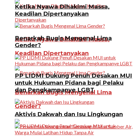
Ketika Nyawa Dihakimi Massa,
Keadilan Dipertanyakan
Benarkah Bugis Mengenal Lima
Ketika Nyawa Dihakimi Massa,
Gender?
Keadilan Dipertanyakan
PP LIDMI Dukung Penuh Desakan MUI
untuk Hukuman Pidana bagi Pelaku
dan Pengkampanye LGBT
Benarkah Bugis Mengenal Lima
Gender?
Aktivis Dakwah dan Isu Lingkungan