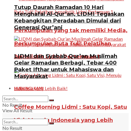
Tutup Daurah Ramadan 10 Hari
Menghafal Al-Qur’an, LIDMI Tegaskan
Kebangkitan Peradaban Dimulai dari
Generasi Qur’ani
Perkumpulan yang tak memiliki Media,
Perkumpulan Buta Tuli! Pelatihan
LIDMI dan Syabab Qur’an Muslimah
Jurnalistik Lidmi Pertemuan 1
Gelar Ramadan Berbagi, Tebar 400
Paket Ifthar untuk Mahasiswa dan
Masyarakat
HUBUNGI KAMI
No Result
Coffee Morning Lidmi : Satu Kopi, Satu
View All Result
Visi, Menuju Indonesia yang Lebih
No Result