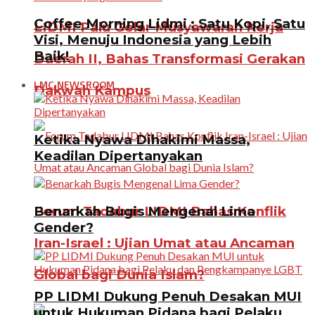
Coffee Morning Lidmi : Satu Kopi, Satu
LIDMI Palu Gelar Musyawarah Kerja
Visi, Menuju Indonesia yang Lebih
Baik!
Daerah II, Bahas Transformasi Gerakan
LMC NEWSROOM
Dakwah Kampus
Ketika Nyawa Dihakimi Massa,
Keadilan Dipertanyakan
Benarkah Bugis Mengenal Lima
Forum Tadabur LIDMI Bahas Konflik
Gender?
Iran-Israel : Ujian Umat atau Ancaman
Global bagi Dunia Islam?
PP LIDMI Dukung Penuh Desakan MUI
untuk Hukuman Pidana bagi Pelaku