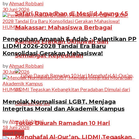
by
Ahmad Robbani
30 Juni 2026
Safari Ramadhan di Mesjid Agung 45
HUMAS
Makassar: Mahasiswa Berbagai
Peneguhan Amanah & Adab : Pelantikan PP
Kampus Eratkan Ukhuwah dan
LIDMI 2026-2028 Tandai Era Baru
Konsolidasi Gerakan Mahasiswa!
Semangat Kepedulian
by
Ahmad Robbani
30 Juni 2026
HUMAS
Menolak Normalisasi LGBT, Menjaga
Integritas Moral dan Akademik Kampus
by
Ahmad Robbani
Tutup Daurah Ramadan 10 Hari
18 Juni 2026
Next Post
Menghafal Al-Qur’an, LIDMI Tegaskan