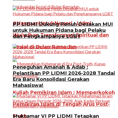
#HarapanUntukNegeri : Lidmi
PP LIDMI Dukung Penuh Desakan MUI
untuk Hukuman Pidana bagi Pelaku
Wujudkan Transformasi Spiritual dan
dan Pengkampanye LGBT
Sosial di Bulan Ramadan
Peneguhan Amanah & Adab :
Pelantikan PP LIDMI 2026-2028 Tandai
Era Baru Konsolidasi Gerakan
Mahasiswa!
Kuliah Pemikiran Islam : Memperkokoh
Pemikiran Islam di Tengah Arus Post-
Truth
Muktamar VI PP LIDMI Tetapkan