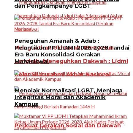
dan Pengkampanye LGBT
Peneguhan Amanah & Adab :
Menguatkan Ukhuwah, Menyusun
Pelantikan PP LIDMI 2026-2028 Tandai
Era Baru Konsolidasi Gerakan
Langkah, Meneguhkan Dakwah : Lidmi
Mahasiswa!
Gelar Silaturahmi Akbar Nasional
Menolak Normalisasi LGBT, Menjaga
Integritas Moral dan Akademik
Kampus
Perkuat Gerakan Sosial dan Dakwah