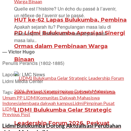
Quelle est l’histoire? Un écho du passé à l’avenir,
un réflexe de l’avenir sur le passé.
HUT ke-62 Lapas Bulukumba, Pembina
Apakah sejarah itu? Pengulangan masa lalu di
PD Lidmi Bulukumba Apresiasi Sinergi
masa depan; Refleksi dari masa depan pada
masa lalu..
Ormas dalam Pembinaan Warga
— Victor Hugo
Binaan
Penulis Perancis (1802-1885)
Laporan: LMC News
Lidmi Media Center
Tags:
dakwah kampus
Kajian Pengurus Lidmi
KDMI
Ketua
Umum PP LIDMI
Komunitas Dakwah Mahasiswa
Indonesia
lembaga dakwah kampus
Lidmi
Pimpinan Pusat
LIDMI
LIDMI Bulukumba Gelar Strategic
Previous Post
Leadership Forum 2026, Perkuat
Lidmi Bulukumba Dorong Aktualisasi Perubahan