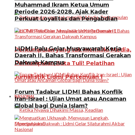
Muhammad Ikram Ketua Umum
Periode 2026-2028, Ajak Kader
Perkuat Loyalitas dan Pengabdian
LIDMI Palu Gelar Musyawarah Kerja
Perkumpulan yang tak memiliki Media,
Daerah II, Bahas Transformasi Gerakan
Dakwah Kampus
Perkumpulan Buta Tuli! Pelatihan
Jurnalistik Lidmi Pertemuan 1
Forum Tadabur LIDMI Bahas Konflik
NASIONAL
Iran-Israel : Ujian Umat atau Ancaman
Global bagi Dunia Islam?