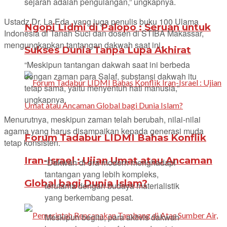
sejarah adalah pengulangan,” ungkapnya.
Ustadz Dr. La Eda, yang juga penulis buku 100 Ulama
Ngopi Lidmi di Palopo : Seruan untuk
Indonesia di Tanah Suci dan dosen di STIBA Makassar,
mengungkapkan tantangan dakwah saat ini.
Sukses Dunia Tanpa Lupa Akhirat
“Meskipun tantangan dakwah saat ini berbeda
dengan zaman para Salaf, substansi dakwah itu
tetap sama, yaitu menyentuh hati manusia,”
ungkapnya.
Menurutnya, meskipun zaman telah berubah, nilai-nilai
agama yang harus disampaikan kepada generasi muda
Forum Tadabur LIDMI Bahas Konflik
tetap konsisten.
Iran-Israel : Ujian Umat atau Ancaman
“Dakwah di era modern menghadapi
tantangan yang lebih kompleks,
Global bagi Dunia Islam?
terutama dengan budaya materialistik
yang berkembang pesat.
Meskipun begitu, para aktivis dakwah