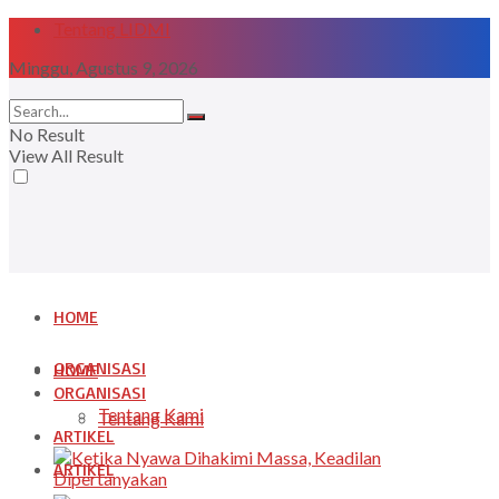
Tentang LIDMI
Minggu, Agustus 9, 2026
No Result
View All Result
HOME
ORGANISASI
HOME
ORGANISASI
Tentang Kami
Tentang Kami
ARTIKEL
ARTIKEL