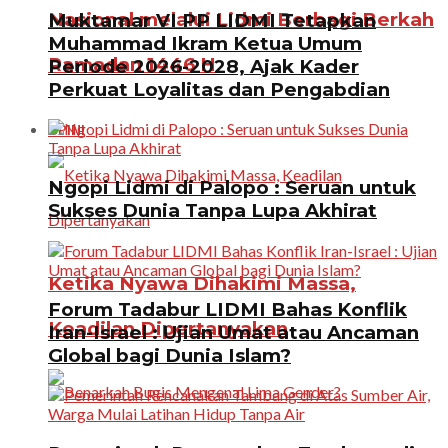
Nasional melalui Lidmi Berbagi Berkah
Muktamar VI PP LIDMI Tetapkan
Muhammad Ikram Ketua Umum
Ramadan 1446 H
Periode 2026-2028, Ajak Kader
Perkuat Loyalitas dan Pengabdian
OPINI
Ngopi Lidmi di Palopo : Seruan untuk
Sukses Dunia Tanpa Lupa Akhirat
Ketika Nyawa Dihakimi Massa,
Forum Tadabur LIDMI Bahas Konflik
Keadilan Dipertanyakan
Iran-Israel : Ujian Umat atau Ancaman
Global bagi Dunia Islam?