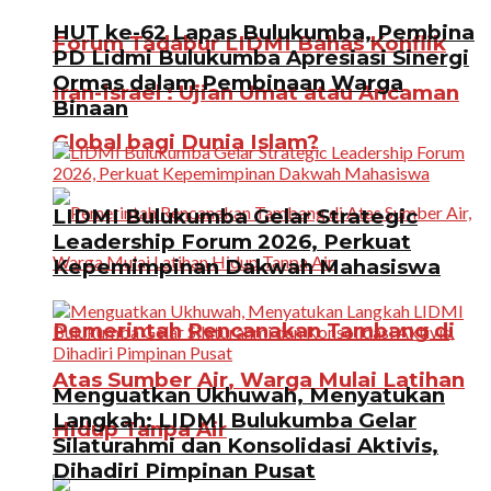
HUT ke-62 Lapas Bulukumba, Pembina
Forum Tadabur LIDMI Bahas Konflik
PD Lidmi Bulukumba Apresiasi Sinergi
Ormas dalam Pembinaan Warga
Iran-Israel : Ujian Umat atau Ancaman
Binaan
Global bagi Dunia Islam?
LIDMI Bulukumba Gelar Strategic
Leadership Forum 2026, Perkuat
Kepemimpinan Dakwah Mahasiswa
Pemerintah Rencanakan Tambang di
Atas Sumber Air, Warga Mulai Latihan
Menguatkan Ukhuwah, Menyatukan
Langkah: LIDMI Bulukumba Gelar
Hidup Tanpa Air
Silaturahmi dan Konsolidasi Aktivis,
Dihadiri Pimpinan Pusat