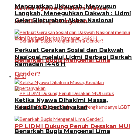
Menguatkan Ukhuwah, Menyusun
Ketika Nyawa Dihakimi Massa,
Langkah, Meneguhkan Dakwah : Lidmi
Gelar Silaturahmi Akbar Nasional
Keadilan Dipertanyakan
Perkuat Gerakan Sosial dan Dakwah
Nasional melalui Lidmi Berbagi Berkah
Benarkah Bugis Mengenal Lima
Ramadan 1446 H
Gender?
OPINI
Ketika Nyawa Dihakimi Massa,
Keadilan Dipertanyakan
PP LIDMI Dukung Penuh Desakan MUI
Benarkah Bugis Mengenal Lima