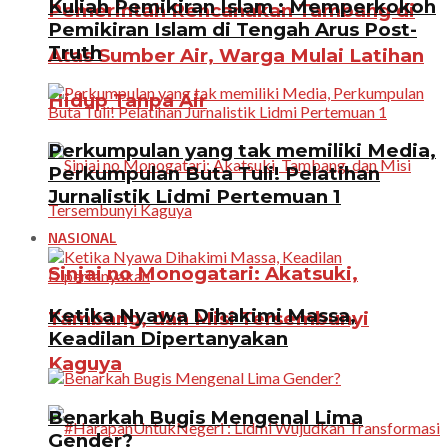
Kuliah Pemikiran Islam : Memperkokoh
Pemerintah Rencanakan Tambang di
Pemikiran Islam di Tengah Arus Post-
Truth
Atas Sumber Air, Warga Mulai Latihan
Hidup Tanpa Air
Perkumpulan yang tak memiliki Media,
Perkumpulan Buta Tuli! Pelatihan
Jurnalistik Lidmi Pertemuan 1
NASIONAL
Sinjai no Monogatari: Akatsuki,
Ketika Nyawa Dihakimi Massa,
Tambang, dan Misi Tersembunyi
Keadilan Dipertanyakan
Kaguya
Benarkah Bugis Mengenal Lima
Gender?