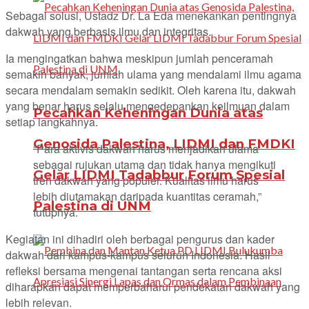
Sebagai solusi, Ustadz Dr. La Eda menekankan pentingnya
dakwah yang berbasis ilmu dan integritas.
Ia mengingatkan bahwa meskipun jumlah penceramah
semakin banyak, jumlah ulama yang mendalami ilmu agama
secara mendalam semakin sedikit. Oleh karena itu, dakwah
yang benar harus selalu mengedepankan keilmuan dalam
Pecahkan Keheningan Dunia atas
setiap langkahnya.
Genosida Palestina, LIDMI dan FMDKI
“Para aktivis dakwah harus menjadikan ulama
sebagai rujukan utama dan tidak hanya mengikuti
Gelar LIDMI Tadabbur Forum Spesial
tren dakwah yang populer. Kualitas ilmu harus
lebih diutamakan daripada kuantitas ceramah,”
Palestina di UNM
tutupnya.
Kegiatan ini dihadiri oleh berbagai pengurus dan kader
dakwah dari kampus-kampus seluruh Indonesia. Hasil
refleksi bersama mengenai tantangan serta rencana aksi
diharapkan dapat memperbaharui pendekatan dakwah yang
lebih relevan.