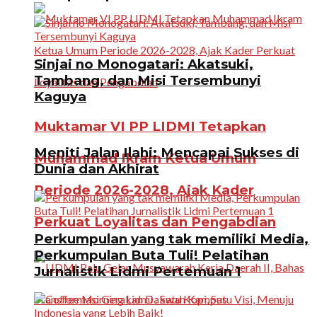
Sinjai no Monogatari: Akatsuki,
Tambang, dan Misi Tersembunyi
Kaguya
Muktamar VI PP LIDMI Tetapkan
Meniti Jalan Ilahi: Mencapai Sukses di
Muhammad Ikram Ketua Umum
Dunia dan Akhirat
Periode 2026-2028, Ajak Kader
Perkuat Loyalitas dan Pengabdian
Perkumpulan yang tak memiliki Media,
Perkumpulan Buta Tuli! Pelatihan
Jurnalistik Lidmi Pertemuan 1