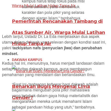
kampus harus tetap fokus pada misi
utama dakwah, yaitu membentuk
karakter dan pola pikir yang selaras
dengan ajaran Islam,” tambahnya.
Pemerintah Rencanakan Tambang di
Atas Sumber Air, Warga Mulai Latihan
Lebih lanjut, Ustadz Dr. La Eda menjelaskan dua aspek
utama dalam dakwah yang relevan dengan kondisi saat ini,
Hidup Tanpa Air
yakni
tazkiyatun nafs (penyucian jiwa) dan perubahan
mindset.
DAKWAH KAMPUS
Kedua hal ini, menurutnya, harus menjadi landasan dalam
setiap aktivitas dakwah kampus, guna membangun
pemahaman yang mendalam dan berlandaskan ilmu.
“Saat ini, tantangan terbesar bagi dakwah adalah
Benarkah Bugis Mengenal Lima
bagaimana mengubah pola pikir mahasiswa
yang terjebak dalam gaya hidup materialistik dan
Gender?
mengarahkan mereka untuk memahami Islam
sebagai panduan hidup yang utuh,” tambahnya.