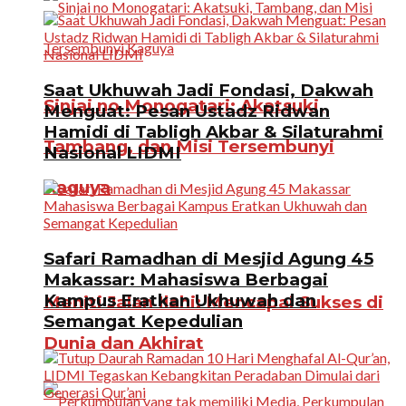
Saat Ukhuwah Jadi Fondasi, Dakwah
Sinjai no Monogatari: Akatsuki,
Menguat: Pesan Ustadz Ridwan
Hamidi di Tabligh Akbar & Silaturahmi
Tambang, dan Misi Tersembunyi
Nasional LIDMI
Kaguya
Safari Ramadhan di Mesjid Agung 45
Makassar: Mahasiswa Berbagai
Kampus Eratkan Ukhuwah dan
Meniti Jalan Ilahi: Mencapai Sukses di
Semangat Kepedulian
Dunia dan Akhirat