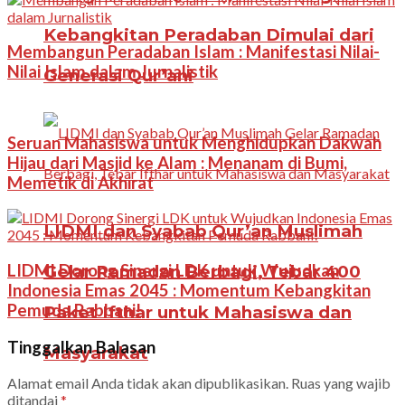
Kebangkitan Peradaban Dimulai dari
Membangun Peradaban Islam : Manifestasi Nilai-
Nilai Islam dalam Jurnalistik
Generasi Qur’ani
Seruan Mahasiswa untuk Menghidupkan Dakwah
Hijau dari Masjid ke Alam : Menanam di Bumi,
Memetik di Akhirat
LIDMI dan Syabab Qur’an Muslimah
LIDMI Dorong Sinergi LDK untuk Wujudkan
Gelar Ramadan Berbagi, Tebar 400
Indonesia Emas 2045 : Momentum Kebangkitan
Pemuda Rabbani!
Paket Ifthar untuk Mahasiswa dan
Tinggalkan Balasan
Masyarakat
Alamat email Anda tidak akan dipublikasikan.
Ruas yang wajib
ditandai
*