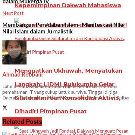
dalam Mukerda IV
Kepemimpinan Dakwah Mahasiswa
Next Post
Membangun Peradaban Islam : Manifestasi Nilai-
Nilai Islam dalam Jurnalistik
Menguatkan Ukhuwah, Menyatukan
Ahmad Robbani
Langkah: LIDMI Bulukumba Gelar
Lahir di Kab. Bulukumba pada tahun Reformasi, skill dan
pemahaman IT yang cukup untuk survive. Tinggal di tiga
Silaturahmi dan Konsolidasi Aktivis,
Daerah : Bulukumba - Kota Palopo - Kab. Polman, Prov. Sulbar
Dihadiri Pimpinan Pusat
Related Posts