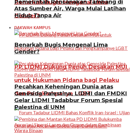
Pemerintah Rencanakan Tambang di
Benarkah Bugis Mengenal Lima
Atas Sumber Air, Warga Mulai Latihan
Hidup Tanpa Air
Gender?
DAKWAH KAMPUS
Benarkah Bugis Mengenal Lima
Gender?
PP LIDMI Dukung Penuh Desakan MUI
untuk Hukuman Pidana bagi Pelaku
Pecahkan Keheningan Dunia atas
Genosida Palestina, LIDMI dan FMDKI
dan Pengkampanye LGBT
Gelar LIDMI Tadabbur Forum Spesial
Palestina di UNM