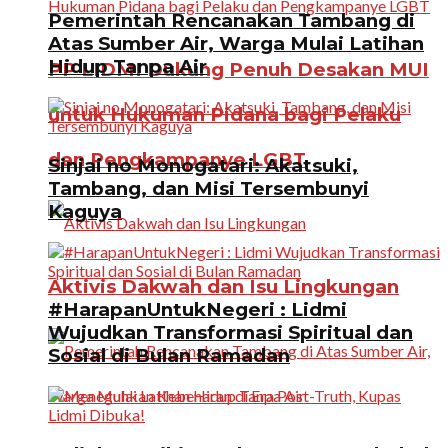
Pemerintah Rencanakan Tambang di
Atas Sumber Air, Warga Mulai Latihan
Hidup Tanpa Air
PP LIDMI Dukung Penuh Desakan MUI
untuk Hukuman Pidana bagi Pelaku
dan Pengkampanye LGBT
Sinjai no Monogatari: Akatsuki,
Tambang, dan Misi Tersembunyi
Kaguya
Aktivis Dakwah dan Isu Lingkungan
#HarapanUntukNegeri : Lidmi
Wujudkan Transformasi Spiritual dan
Sosial di Bulan Ramadan