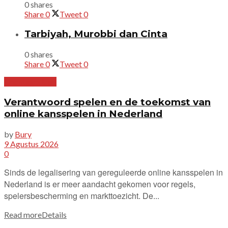
0 shares
Share
0
Tweet
0
Tarbiyah, Murobbi dan Cinta
0 shares
Share
0
Tweet
0
Uncategorized
Verantwoord spelen en de toekomst van
online kansspelen in Nederland
by
Bury
9 Agustus 2026
0
Sinds de legalisering van gereguleerde online kansspelen in
Nederland is er meer aandacht gekomen voor regels,
spelersbescherming en markttoezicht. De...
Read more
Details