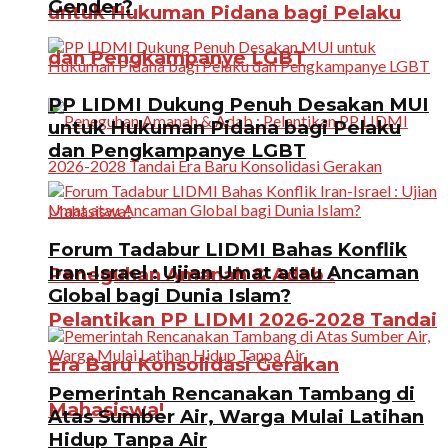
Gender?
untuk Hukuman Pidana bagi Pelaku
dan Pengkampanye LGBT
PP LIDMI Dukung Penuh Desakan MUI
untuk Hukuman Pidana bagi Pelaku
dan Pengkampanye LGBT
Forum Tadabur LIDMI Bahas Konflik
Iran-Israel : Ujian Umat atau Ancaman
Peneguhan Amanah & Adab :
Global bagi Dunia Islam?
Pelantikan PP LIDMI 2026-2028 Tandai
Era Baru Konsolidasi Gerakan
Pemerintah Rencanakan Tambang di
Mahasiswa!
Atas Sumber Air, Warga Mulai Latihan
Hidup Tanpa Air