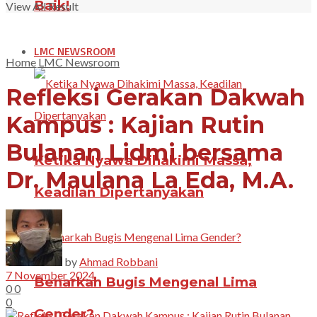
Baik!
View All Result
LMC NEWSROOM
Home
LMC Newsroom
Refleksi Gerakan Dakwah
Kampus : Kajian Rutin
Bulanan Lidmi bersama
Ketika Nyawa Dihakimi Massa,
Dr. Maulana La Eda, M.A.
Keadilan Dipertanyakan
by
Ahmad Robbani
7 November 2024
Benarkah Bugis Mengenal Lima
0
0
0
Gender?