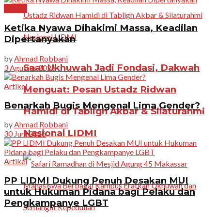
Artikel
Ketika Nyawa Dihakimi Massa, Keadilan
Dipertanyakan
by
Ahmad Robbani
Saat Ukhuwah Jadi Fondasi, Dakwah
3 Agustus 2026
Artikel
Menguat: Pesan Ustadz Ridwan
Benarkah Bugis Mengenal Lima Gender?
Hamidi di Tabligh Akbar & Silaturahmi
by
Ahmad Robbani
Nasional LIDMI
30 Juni 2026
Artikel
PP LIDMI Dukung Penuh Desakan MUI
untuk Hukuman Pidana bagi Pelaku dan
Pengkampanye LGBT