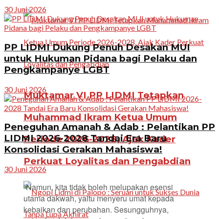
30 Juni 2026
PP LIDMI Dukung Penuh Desakan MUI
untuk Hukuman Pidana bagi Pelaku dan
Pengkampanye LGBT
30 Juni 2026
Muktamar VI PP LIDMI Tetapkan
Muhammad Ikram Ketua Umum
Peneguhan Amanah & Adab : Pelantikan PP
LIDMI 2026-2028 Tandai Era Baru
Periode 2026-2028, Ajak Kader
Konsolidasi Gerakan Mahasiswa!
Perkuat Loyalitas dan Pengabdian
30 Juni 2026
“Namun, kita tidak boleh melupakan esensi
utama dakwah, yaitu menyeru umat kepada
kebaikan dan perubahan. Sesungguhnya,