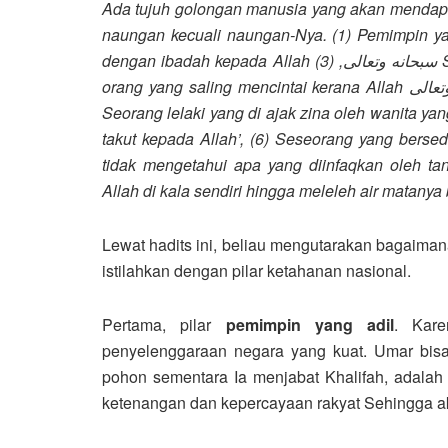
Ada tujuh golongan manusia yang akan mendap
naungan kecuali naungan-Nya. (1) Pemimpin ya
dengan ibadah kepada Allah
) Seorang yang hatinya selalu terikat pada masjid, (4) Dua
3
, (
سبحانه وتعالى
orang yang saling mencintai kerana Allah
تعالى
Seorang lelaki yang di ajak zina oleh wanita ya
takut kepada Allah’, (6) Seseorang yang bers
tidak mengetahui apa yang diinfaqkan oleh ta
Allah di kala sendiri hingga meleleh air matany
Lewat hadits ini, beliau mengutarakan bagaiman
istilahkan dengan pilar ketahanan nasional.
Pertama, pilar
pemimpin yang adil
. Kare
penyelenggaraan negara yang kuat. Umar bisa
pohon sementara Ia menjabat Khalifah, adalah
ketenangan dan kepercayaan rakyat Sehingga ak