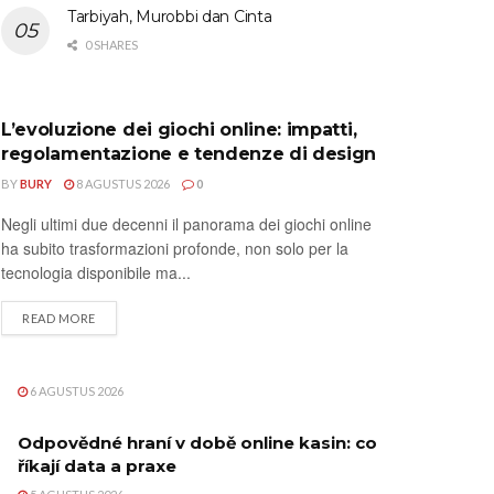
Tarbiyah, Murobbi dan Cinta
0 SHARES
UNCATEGORIZED
L’evoluzione dei giochi online: impatti,
regolamentazione e tendenze di design
BY
BURY
8 AGUSTUS 2026
0
Negli ultimi due decenni il panorama dei giochi online
ha subito trasformazioni profonde, non solo per la
tecnologia disponibile ma...
DETAILS
READ MORE
6 AGUSTUS 2026
Odpovědné hraní v době online kasin: co
říkají data a praxe