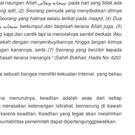
at naungan Allah
سبحانه وتعالى
pada hari yang tidak ada
ng adil, (2) Seorang pemuda yang menyibukkan dirinya
سبحانه و
, berkumpul dan berpisah kerana Allah juga, (5)
ng kaya dan cantik tapi ia menolaknya sambil berkata ‘Aku
edekah dengan menyembuyikannya hingga tangan kirinya
ngan kanannya, serta (7) Seorang yang berzikir kepada
a basah kerana menangis.” (Sahih Bukhari, Hadis No. 620)
a sebuah bangsa memiliki kekuatan internal yang beliau
na menurutnya, keadilan adalah asas dari setiap
 merasakan ketenangan istirahat, bernanung di bawah
 karena keadilan. Keadilan yang tegak akan melahirkan
untabilitas pemerintah dapat dipertangunggjawabkan.