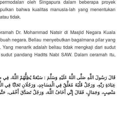
u permodalan oleh Singapura dalam beberapa proyek
yimpulkan bahwa kualitas manusia-lah yang menentukan
tau tidak.
ceramah Dr. Mohammad Natsir di Masjid Negara Kuala
ebuah negara. Beliau menyebutkan bagaimana pilar yang
Yang menarik adalah beliau tidak mengkaji dari sudut
i sudut pandang Hadits Nabi SAW. Dalam ceramah itu,
قَالَ رَسُولَ اللَّهِ صَلَّى اللَّهُ عَلَيْهِ وَسَلَّمَ : سَبْعَةٌ يُظِلُّهُمْ اللَّهُ، فِي ظِل
عِبَادَةِ رَبِّهِ، وَرَجُلٌ قَلْبُهُ مُعَلَّقٌ فِي الْمَسَاجِدِ، وَرَجُلَانِ تَحَابَّا فِي اللَّه
مَنْصِبٍ، وَجَمَالٍ، فَقَالَ إِنِّي أَخَافُ اللَّهَ، وَرَجُلٌ تَصَدَّقَ أَخْفَى، حَتَّى لا،