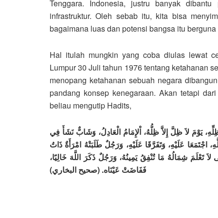
Tenggara. Indonesia, justru banyak dibant
infrastruktur. Oleh sebab itu, kita bisa men
bagaimana luas dan potensi bangsa itu berguna a
Hal itulah mungkin yang coba diulas lewat 
Lumpur 30 Juli tahun 1976 tentang ketahanan s
menopang ketahanan sebuah negara dibangun. 
pandang konsep kenegaraan. Akan tetapi dar
beliau mengutip Hadits,
ِّهِ، يَوْمَ لاَ ظِلَّ إِلاَّ ظِلُّهُ، اْلإِمَامُ الْعَادِلُ، وَشَابٌّ نَشَأَ فِي
ِ، اجْتَمَعَا عَلَيْهِ، وَتَفَرَّقَا عَلَيْهِ، وَرَجُلٌ طَلَبَتْهُ امْرَأَةٌ ذَاتُ
َ تَعْلَمَ شِمَالُهُ مَا تُنْفِقُ يَمِينُهُ، وَرَجُلٌ ذَكَرَ اللَّهَ خَالِيًا
فَفَاضَتْ عَيْنَاه. (صحيح البخاري)