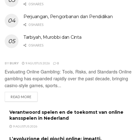
0 SHARES
Perjuangan, Pengorbanan dan Pendidikan
0 SHARES
Tarbiyah, Murobbi dan Cinta
0 SHARES
BY
BURY
9 AGUSTUS 2026
0
UNCATEGORIZED
Evaluating Online Gambling: Tools, Risks, and Standards Online
gambling has expanded rapidly over the past decade, bringing
casino-style games, sports...
DETAILS
READ MORE
Verantwoord spelen en de toekomst van online
kansspelen in Nederland
9 AGUSTUS 2026
L’evoluzione dei giochi online: impatti,