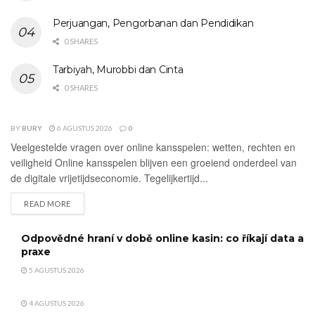
Perjuangan, Pengorbanan dan Pendidikan
0 SHARES
Tarbiyah, Murobbi dan Cinta
0 SHARES
BY
BURY
6 AGUSTUS 2026
0
UNCATEGORIZED
Veelgestelde vragen over online kansspelen: wetten, rechten en
veiligheid Online kansspelen blijven een groeiend onderdeel van
de digitale vrijetijdseconomie. Tegelijkertijd...
DETAILS
READ MORE
Odpovědné hraní v době online kasin: co říkají data a
praxe
5 AGUSTUS 2026
4 AGUSTUS 2026