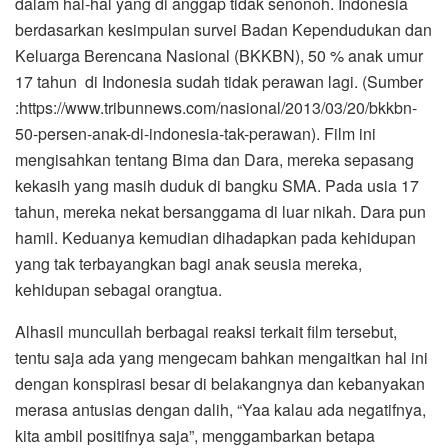
dalam hal-hal yang di anggap tidak senonoh. Indonesia
berdasarkan kesimpulan survei Badan Kependudukan dan
Keluarga Berencana Nasional (BKKBN), 50 % anak umur
17 tahun di Indonesia sudah tidak perawan lagi. (Sumber
:https://www.tribunnews.com/nasional/2013/03/20/bkkbn-
50-persen-anak-di-indonesia-tak-perawan). Film ini
mengisahkan tentang Bima dan Dara, mereka sepasang
kekasih yang masih duduk di bangku SMA. Pada usia 17
tahun, mereka nekat bersanggama di luar nikah. Dara pun
hamil. Keduanya kemudian dihadapkan pada kehidupan
yang tak terbayangkan bagi anak seusia mereka,
kehidupan sebagai orangtua.
Alhasil muncullah berbagai reaksi terkait film tersebut,
tentu saja ada yang mengecam bahkan mengaitkan hal ini
dengan konspirasi besar di belakangnya dan kebanyakan
merasa antusias dengan dalih, “Yaa kalau ada negatifnya,
kita ambil positifnya saja”, menggambarkan betapa